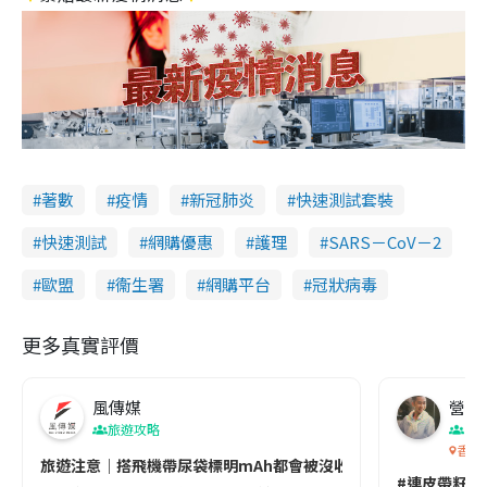
著數
疫情
新冠肺炎
快速測試套裝
快速測試
網購優惠
護理
SARS－CoV－2
歐盟
衞生署
網購平台
冠狀病毒
更多真實評價
風傳媒
營養教
旅遊攻略
生
香港
旅遊注意｜搭飛機帶尿袋標明mAh都會被沒收😱出發前切記檢查「1
#連皮帶籽都