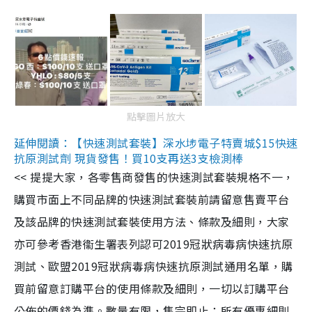
點擊圖片放大
延伸閱讀：【快速測試套裝】深水埗電子特賣城$15快速
抗原測試劑 現貨發售！買10支再送3支檢測棒
<< 提提大家，各零售商發售的快速測試套裝規格不一，
購買市面上不同品牌的快速測試套裝前請留意售賣平台
及該品牌的快速測試套裝使用方法、條款及細則，大家
亦可參考香港衞生署表列認可2019冠狀病毒病快速抗原
測試、歐盟2019冠狀病毒病快速抗原測試通用名單，購
買前留意訂購平台的使用條款及細則，一切以訂購平台
公佈的價錢為準。數量有限，售完即止；所有優惠細則