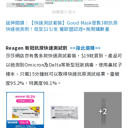
點擊圖片放大
延伸閱讀：【快速測試套裝】Good Mask發售3款抗原
快速檢測劑！低至$15/支 獲歐盟認證+無限購數量
Reagen 新冠抗原快速測試劑
>>按此選購<<
莎莎網店亦有售多款快速測試套裝，$19就買到。產品可
以檢測到Omicron及Delta等新型冠狀病毒，使用鼻拭子
樣本，只需15分鐘就可以取得快速抗原測試結果。靈敏
度95.2%，特異度98.1%。
+2