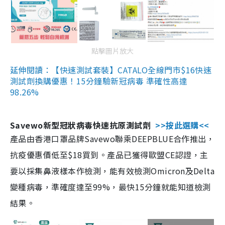
點擊圖片放大
延伸閱讀：【快速測試套裝】CATALO全線門市$16快速
測試劑換購優惠！15分鐘驗新冠病毒 準確性高達
98.26%
Savewo新型冠狀病毒快速抗原測試劑
>>按此選購<<
產品由香港口罩品牌Savewo聯乘DEEPBLUE合作推出，
抗疫優惠價低至$18買到。產品已獲得歐盟CE認證，主
要以採集鼻液樣本作檢測，能有效檢測Omicron及Delta
變種病毒，準確度達至99%，最快15分鐘就能知道檢測
結果。