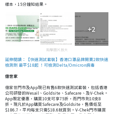
樣本，15分鐘知結果。
+2
點擊圖片放大
延伸閱讀：【快速測試套裝】香港口罩品牌開賣2款快速
檢測劑 最平$18起 ！可檢測Delta/Omicron病毒
億世家
億家世門市及App現已有售6款快速測試套裝，包括香港
公司研發的Wesail、Goldsite、Safecare、及V-Chek。
App限定優惠，購買10支可享75折，而門市則10支8
折。現凡於App購買Safecare及Goldsite，售價低至
$186.7，平均每支只需$18.6就買到。V-Chek門市購買