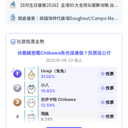
4
【8月生日優惠2026】全港85大食買玩著數攻略 自助餐/火鍋放題同行免費＋誠品/DONKI送現金券
5
開倉優惠｜銅鑼灣時代廣場Doughnut/Campo Marzio開倉低至1折！背囊、書包、手袋劈價$200起