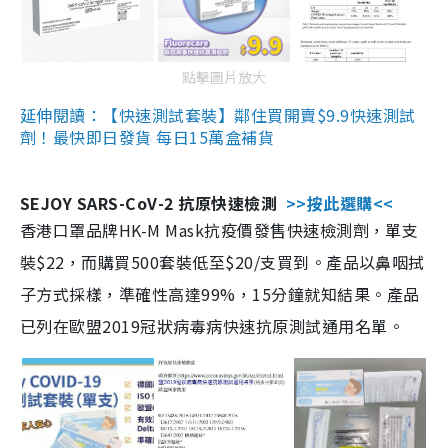
點擊圖片放大
延伸閱讀：【快速測試套裝】鄰住買開賣$9.9快速測試
劑！最快即日發貨 每日15萬盒補貨
SEJOY SARS-CoV-2 抗原快速檢測
>>按此選購<<
香港口罩品牌HK-M Mask抗疫價發售快速檢測劑，單支
裝$22，而購買500套裝低至$20/支買到。產品以鼻咽拭
子方式採樣，準確性高達99%，15分鐘就知結果。產品
已列在歐盟2019冠狀病毒病快速抗原測試通用名單。