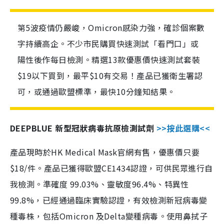
第5波疫情仍嚴峻，Omicron感染力強，確診個案數
字持續高企。不少市民購買快速測試「看門口」或
陽性後作每日檢測。精選13款優惠價快速測試套裝
$19以下買到，最平$10有交易！產品已獲衛生署認
可，或通過歐盟標準，最快10分鐘知結果。
DEEPBLUE 新型冠狀病毒抗原檢測試劑
>>按此選購<<
產品現時於HK Medical Mask官網有售，優惠價只要
$18/件。產品已獲得歐盟CE1434認證，可供民眾進行自
我檢測。準確度 99.03%、靈敏度96.4%、特異性
99.8%，已經通過臨床實驗認證，有效檢測新冠病毒變
種毒株，包括Omicron 及Delta變種病毒。使用鼻拭子