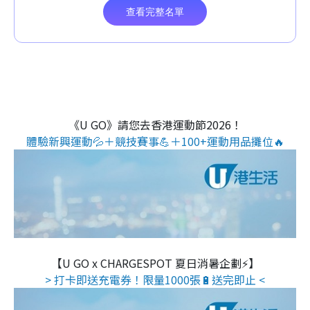
《U GO》請您去香港運動節2026！
體驗新興運動💦＋競技賽事💪＋100+運動用品攤位🔥
【U GO x CHARGESPOT 夏日消暑企劃⚡】
> 打卡即送充電券！限量1000張🔋送完即止 <