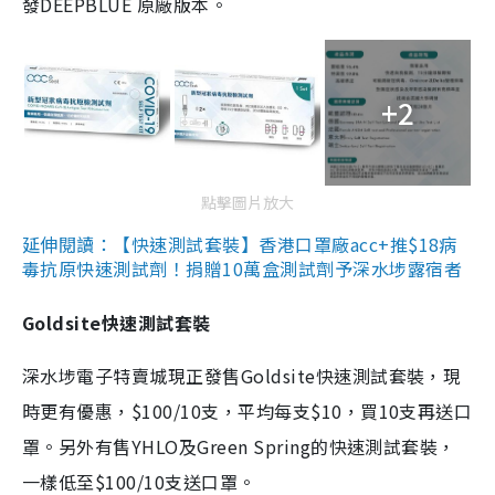
發DEEPBLUE 原廠版本。
+2
點擊圖片放大
延伸閱讀：【快速測試套裝】香港口罩廠acc+推$18病
毒抗原快速測試劑！捐贈10萬盒測試劑予深水埗露宿者
Goldsite快速測試套裝
深水埗電子特賣城現正發售Goldsite快速測試套裝，現
時更有優惠，$100/10支，平均每支$10，買10支再送口
罩。另外有售YHLO及Green Spring的快速測試套裝，
一樣低至$100/10支送口罩。