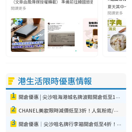
（文章由風傳媒授權轉載） 準備前往韓國旅遊的民眾，近期要特別留
夏天其中一種時
閱讀更多
閱讀更多
港生活限時優惠情報
1
開倉優惠 | 尖沙咀海港城名牌波鞋開倉低至1折！On鞋$899起／Joy&Peace鞋履$98起
2
CHANEL美妝限時減價低至3折！人氣粉底/唇膏/精華液低至$275！COCO香水都有平
3
開倉優惠｜尖沙咀名牌行李箱開倉低至4折！一連5日 American Tourister/ace./Hallmark $200起！