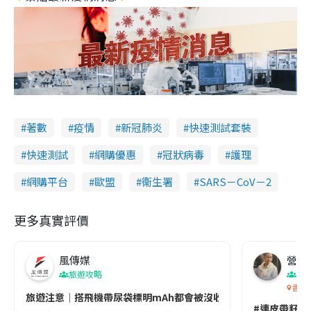
著數
疫情
新冠肺炎
快速測試套裝
快速測試
網購優惠
冠狀病毒
護理
網購平台
歐盟
衞生署
SARS－CoV－2
更多真實評價
風傳媒
營養教
旅遊攻略
生
香港
旅遊注意｜搭飛機帶尿袋標明mAh都會被沒收😱出發前切記檢查「1
#連皮帶籽都