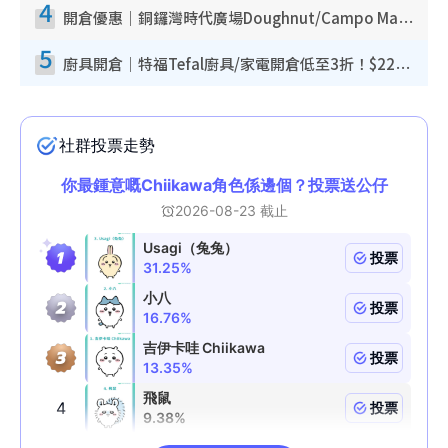
4
開倉優惠｜銅鑼灣時代廣場Doughnut/Campo Marzio開倉低至1折！背囊、書包、手袋劈價$200起
5
廚具開倉｜特福Tefal廚具/家電開倉低至3折！$220起買平底鍋/炒鑊/湯煲！電飯煲/吸塵機/燙斗$418起