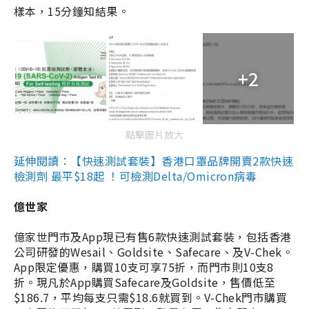
樣本，15分鐘知結果。
+2
點擊圖片放大
延伸閱讀：【快速測試套裝】香港口罩品牌開賣2款快速
檢測劑 最平$18起 ！可檢測Delta/Omicron病毒
億世家
億家世門市及App現已有售6款快速測試套裝，包括香港
公司研發的Wesail、Goldsite、Safecare、及V-Chek。
App限定優惠，購買10支可享75折，而門市則10支8
折。現凡於App購買Safecare及Goldsite，售價低至
$186.7，平均每支只需$18.6就買到。V-Chek門市購買