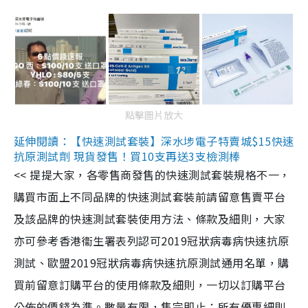
點擊圖片放大
延伸閱讀：【快速測試套裝】深水埗電子特賣城$15快速
抗原測試劑 現貨發售！買10支再送3支檢測棒
<< 提提大家，各零售商發售的快速測試套裝規格不一，
購買市面上不同品牌的快速測試套裝前請留意售賣平台
及該品牌的快速測試套裝使用方法、條款及細則，大家
亦可參考香港衞生署表列認可2019冠狀病毒病快速抗原
測試、歐盟2019冠狀病毒病快速抗原測試通用名單，購
買前留意訂購平台的使用條款及細則，一切以訂購平台
公佈的價錢為準。數量有限，售完即止；所有優惠細則