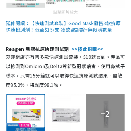
點擊圖片放大
延伸閱讀：【快速測試套裝】Good Mask發售3款抗原
快速檢測劑！低至$15/支 獲歐盟認證+無限購數量
Reagen 新冠抗原快速測試劑
>>按此選購<<
莎莎網店亦有售多款快速測試套裝，$19就買到。產品可
以檢測到Omicron及Delta等新型冠狀病毒，使用鼻拭子
樣本，只需15分鐘就可以取得快速抗原測試結果。靈敏
度95.2%，特異度98.1%。
+2