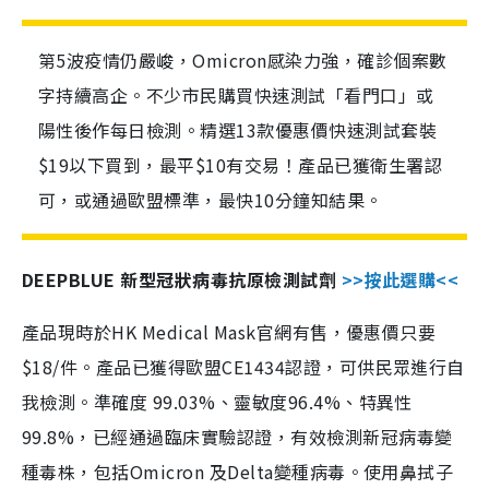
第5波疫情仍嚴峻，Omicron感染力強，確診個案數
字持續高企。不少市民購買快速測試「看門口」或
陽性後作每日檢測。精選13款優惠價快速測試套裝
$19以下買到，最平$10有交易！產品已獲衛生署認
可，或通過歐盟標準，最快10分鐘知結果。
DEEPBLUE 新型冠狀病毒抗原檢測試劑
>>按此選購<<
產品現時於HK Medical Mask官網有售，優惠價只要
$18/件。產品已獲得歐盟CE1434認證，可供民眾進行自
我檢測。準確度 99.03%、靈敏度96.4%、特異性
99.8%，已經通過臨床實驗認證，有效檢測新冠病毒變
種毒株，包括Omicron 及Delta變種病毒。使用鼻拭子