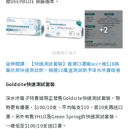
發DEEPBLUE 原廠版本。
+2
點擊圖片放大
延伸閱讀：【快速測試套裝】香港口罩廠acc+推$18病
毒抗原快速測試劑！捐贈10萬盒測試劑予深水埗露宿者
Goldsite快速測試套裝
深水埗電子特賣城現正發售Goldsite快速測試套裝，現
時更有優惠，$100/10支，平均每支$10，買10支再送口
罩。另外有售YHLO及Green Spring的快速測試套裝，
一樣低至$100/10支送口罩。