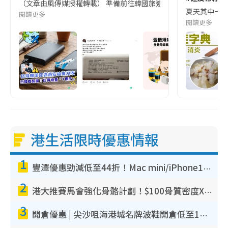
（文章由風傳媒授權轉載） 準備前往韓國旅遊的民眾，近期要特別留
夏天其中一種時
閱讀更多
閱讀更多
港生活限時優惠情報
1
豐澤優惠勁減低至44折！Mac mini/iPhone17Pro大減價！廚房家電$220起
2
港大推賽馬會強化骨骼計劃！$100骨質密度X光檢查 完成免費運動訓練送超市禮券！附參加資格
3
開倉優惠 | 尖沙咀海港城名牌波鞋開倉低至1折！On鞋$899起／Joy&Peace鞋履$98起