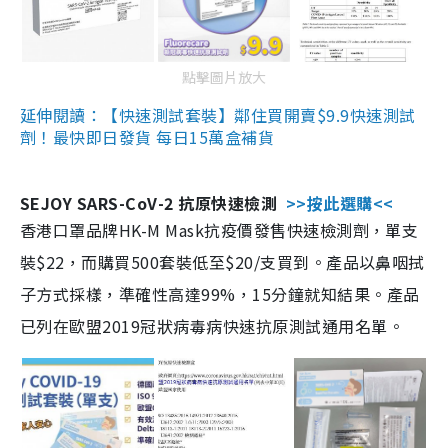
點擊圖片放大
延伸閱讀：【快速測試套裝】鄰住買開賣$9.9快速測試
劑！最快即日發貨 每日15萬盒補貨
SEJOY SARS-CoV-2 抗原快速檢測
>>按此選購<<
香港口罩品牌HK-M Mask抗疫價發售快速檢測劑，單支
裝$22，而購買500套裝低至$20/支買到。產品以鼻咽拭
子方式採樣，準確性高達99%，15分鐘就知結果。產品
已列在歐盟2019冠狀病毒病快速抗原測試通用名單。