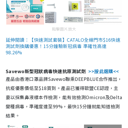
點擊圖片放大
延伸閱讀：【快速測試套裝】CATALO全線門市$16快速
測試劑換購優惠！15分鐘驗新冠病毒 準確性高達
98.26%
Savewo新型冠狀病毒快速抗原測試劑
>>按此選購<<
產品由香港口罩品牌Savewo聯乘DEEPBLUE合作推出，
抗疫優惠價低至$18買到。產品已獲得歐盟CE認證，主
要以採集鼻液樣本作檢測，能有效檢測Omicron及Delta
變種病毒，準確度達至99%，最快15分鐘就能知道檢測
結果。