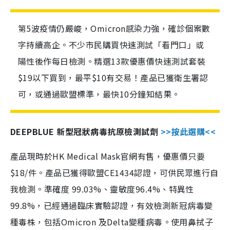
第5波疫情仍嚴峻，Omicron感染力強，確診個案數
字持續高企。不少市民購買快速測試「看門口」或
陽性後作每日檢測。精選13款優惠價快速測試套裝
$19以下買到，最平$10有交易！產品已獲衛生署認
可，或通過歐盟標準，最快10分鐘知結果。
DEEPBLUE 新型冠狀病毒抗原檢測試劑
>>按此選購<<
產品現時於HK Medical Mask官網有售，優惠價只要
$18/件。產品已獲得歐盟CE1434認證，可供民眾進行自
我檢測。準確度 99.03%、靈敏度96.4%、特異性
99.8%，已經通過臨床實驗認證，有效檢測新冠病毒變
種毒株，包括Omicron 及Delta變種病毒。使用鼻拭子