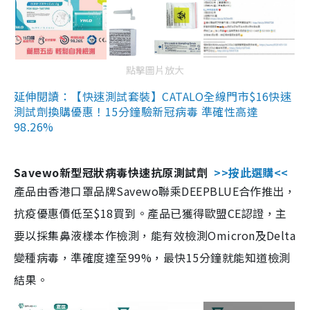
點擊圖片放大
延伸閱讀：【快速測試套裝】CATALO全線門市$16快速
測試劑換購優惠！15分鐘驗新冠病毒 準確性高達
98.26%
Savewo新型冠狀病毒快速抗原測試劑
>>按此選購<<
產品由香港口罩品牌Savewo聯乘DEEPBLUE合作推出，
抗疫優惠價低至$18買到。產品已獲得歐盟CE認證，主
要以採集鼻液樣本作檢測，能有效檢測Omicron及Delta
變種病毒，準確度達至99%，最快15分鐘就能知道檢測
結果。