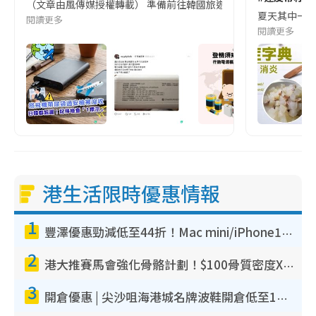
（文章由風傳媒授權轉載） 準備前往韓國旅遊的民眾，近期要特別留
夏天其中一種時
閱讀更多
閱讀更多
港生活限時優惠情報
1
豐澤優惠勁減低至44折！Mac mini/iPhone17Pro大減價！廚房家電$220起
2
港大推賽馬會強化骨骼計劃！$100骨質密度X光檢查 完成免費運動訓練送超市禮券！附參加資格
3
開倉優惠 | 尖沙咀海港城名牌波鞋開倉低至1折！On鞋$899起／Joy&Peace鞋履$98起