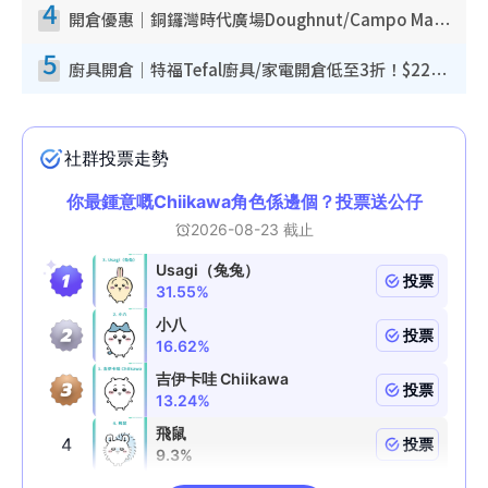
4
開倉優惠｜銅鑼灣時代廣場Doughnut/Campo Marzio開倉低至1折！背囊、書包、手袋劈價$200起
5
廚具開倉｜特福Tefal廚具/家電開倉低至3折！$220起買平底鍋/炒鑊/湯煲！電飯煲/吸塵機/燙斗$418起