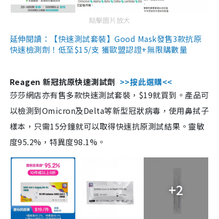
點擊圖片放大
延伸閱讀：【快速測試套裝】Good Mask發售3款抗原
快速檢測劑！低至$15/支 獲歐盟認證+無限購數量
Reagen 新冠抗原快速測試劑
>>按此選購<<
莎莎網店亦有售多款快速測試套裝，$19就買到。產品可
以檢測到Omicron及Delta等新型冠狀病毒，使用鼻拭子
樣本，只需15分鐘就可以取得快速抗原測試結果。靈敏
度95.2%，特異度98.1%。
+2