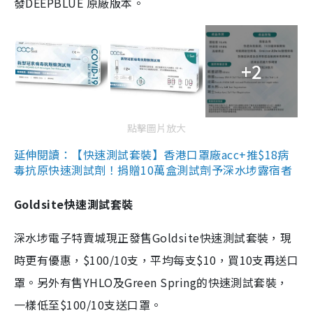
發DEEPBLUE 原廠版本。
+2
點擊圖片放大
延伸閱讀：【快速測試套裝】香港口罩廠acc+推$18病
毒抗原快速測試劑！捐贈10萬盒測試劑予深水埗露宿者
Goldsite快速測試套裝
深水埗電子特賣城現正發售Goldsite快速測試套裝，現
時更有優惠，$100/10支，平均每支$10，買10支再送口
罩。另外有售YHLO及Green Spring的快速測試套裝，
一樣低至$100/10支送口罩。