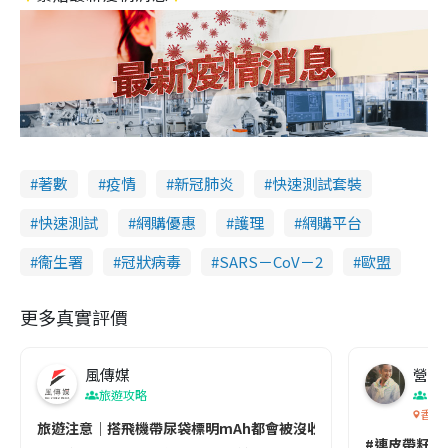
著數
疫情
新冠肺炎
快速測試套裝
快速測試
網購優惠
護理
網購平台
衞生署
冠狀病毒
SARS－CoV－2
歐盟
更多真實評價
風傳媒
營養教
旅遊攻略
生
香港
旅遊注意｜搭飛機帶尿袋標明mAh都會被沒收😱出發前切記檢查「1
#連皮帶籽都