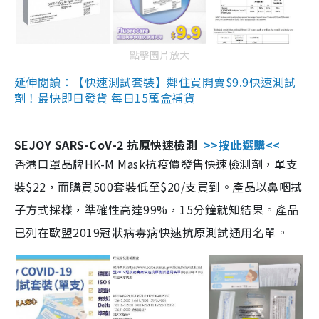
點擊圖片放大
延伸閱讀：【快速測試套裝】鄰住買開賣$9.9快速測試
劑！最快即日發貨 每日15萬盒補貨
SEJOY SARS-CoV-2 抗原快速檢測
>>按此選購<<
香港口罩品牌HK-M Mask抗疫價發售快速檢測劑，單支
裝$22，而購買500套裝低至$20/支買到。產品以鼻咽拭
子方式採樣，準確性高達99%，15分鐘就知結果。產品
已列在歐盟2019冠狀病毒病快速抗原測試通用名單。