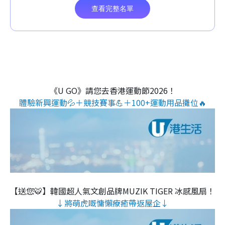
《U GO》請您去香港運動節2026！
體驗新興運動💦＋競技賽事💪＋100+運動用品攤位🔥
【送您🐯】韓國超人氣文創品牌MUZIK TIGER 冰感風扇！
↓將萌虎嘅慵懶療癒帶返屋企↓