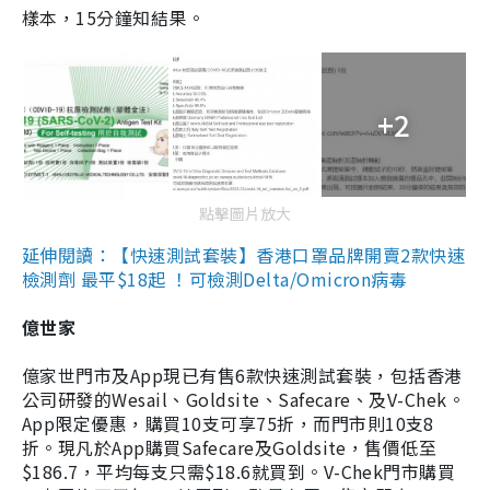
樣本，15分鐘知結果。
+2
點擊圖片放大
延伸閱讀：【快速測試套裝】香港口罩品牌開賣2款快速
檢測劑 最平$18起 ！可檢測Delta/Omicron病毒
億世家
億家世門市及App現已有售6款快速測試套裝，包括香港
公司研發的Wesail、Goldsite、Safecare、及V-Chek。
App限定優惠，購買10支可享75折，而門市則10支8
折。現凡於App購買Safecare及Goldsite，售價低至
$186.7，平均每支只需$18.6就買到。V-Chek門市購買