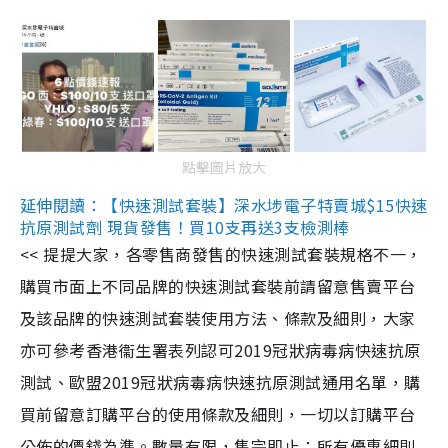
點擊圖片放大
延伸閱讀：【快速測試套裝】深水埗電子特賣城$15快速
抗原測試劑 現貨發售！買10支再送3支檢測棒
<< 提提大家，各零售商發售的快速測試套裝規格不一，
購買市面上不同品牌的快速測試套裝前請留意售賣平台
及該品牌的快速測試套裝使用方法、條款及細則，大家
亦可參考香港衞生署表列認可2019冠狀病毒病快速抗原
測試、歐盟2019冠狀病毒病快速抗原測試通用名單，購
買前留意訂購平台的使用條款及細則，一切以訂購平台
公佈的價錢為準。數量有限，售完即止；所有優惠細則