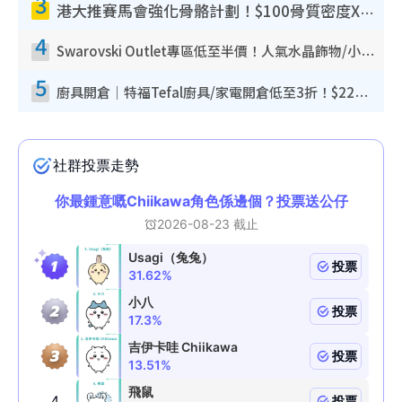
3
港大推賽馬會強化骨骼計劃！$100骨質密度X光檢查 完成免費運動訓練送超市禮券！附參加資格
4
Swarovski Outlet專區低至半價！人氣水晶飾物/小擺設$138起！迪士尼款/水晶高跟鞋都有平
5
廚具開倉｜特福Tefal廚具/家電開倉低至3折！$220起買平底鍋/炒鑊/湯煲！電飯煲/吸塵機/燙斗$418起