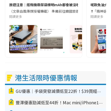
旅遊注意｜搭飛機帶尿袋標明mAh都會被沒收😱出發前切記檢查「1
呢款魚油大家
（文章由風傳媒授權轉載） 準備前往韓國旅遊的民眾，近期要特別留
💊 ｢精神返
閱讀更多
閱讀更多
港生活限時優惠情報
1
GU優惠｜手袋突發減價低至22折！$39買經典波士頓包/餃子袋！飾物同步減價$29起！
2
豐澤優惠勁減低至44折！Mac mini/iPhone17Pro大減價！廚房家電$220起