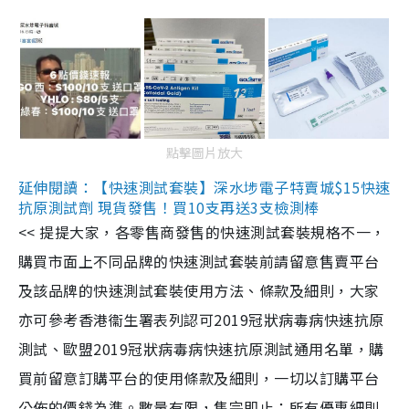
點擊圖片放大
延伸閱讀：【快速測試套裝】深水埗電子特賣城$15快速
抗原測試劑 現貨發售！買10支再送3支檢測棒
<< 提提大家，各零售商發售的快速測試套裝規格不一，
購買市面上不同品牌的快速測試套裝前請留意售賣平台
及該品牌的快速測試套裝使用方法、條款及細則，大家
亦可參考香港衞生署表列認可2019冠狀病毒病快速抗原
測試、歐盟2019冠狀病毒病快速抗原測試通用名單，購
買前留意訂購平台的使用條款及細則，一切以訂購平台
公佈的價錢為準。數量有限，售完即止；所有優惠細則