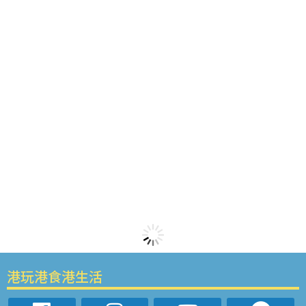
港玩港食港生活