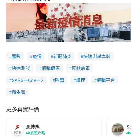
著數
疫情
新冠肺炎
快速測試套裝
快速測試
網購優惠
冠狀病毒
SARS－CoV－2
歐盟
護理
網購平台
衞生署
更多真實評價
風傳媒
Soul
旅遊攻略
生