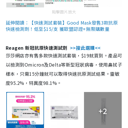
點擊圖片放大
延伸閱讀：【快速測試套裝】Good Mask發售3款抗原
快速檢測劑！低至$15/支 獲歐盟認證+無限購數量
Reagen 新冠抗原快速測試劑
>>按此選購<<
莎莎網店亦有售多款快速測試套裝，$19就買到。產品可
以檢測到Omicron及Delta等新型冠狀病毒，使用鼻拭子
樣本，只需15分鐘就可以取得快速抗原測試結果。靈敏
度95.2%，特異度98.1%。
+2