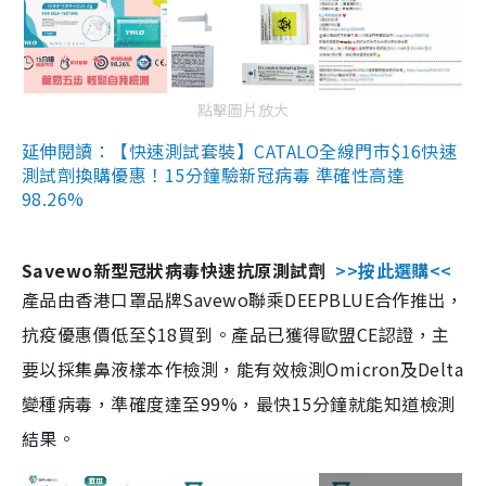
點擊圖片放大
延伸閱讀：【快速測試套裝】CATALO全線門市$16快速
測試劑換購優惠！15分鐘驗新冠病毒 準確性高達
98.26%
Savewo新型冠狀病毒快速抗原測試劑
>>按此選購<<
產品由香港口罩品牌Savewo聯乘DEEPBLUE合作推出，
抗疫優惠價低至$18買到。產品已獲得歐盟CE認證，主
要以採集鼻液樣本作檢測，能有效檢測Omicron及Delta
變種病毒，準確度達至99%，最快15分鐘就能知道檢測
結果。