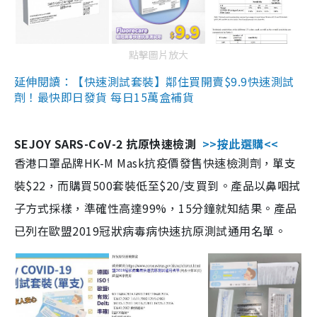
點擊圖片放大
延伸閱讀：【快速測試套裝】鄰住買開賣$9.9快速測試
劑！最快即日發貨 每日15萬盒補貨
SEJOY SARS-CoV-2 抗原快速檢測
>>按此選購<<
香港口罩品牌HK-M Mask抗疫價發售快速檢測劑，單支
裝$22，而購買500套裝低至$20/支買到。產品以鼻咽拭
子方式採樣，準確性高達99%，15分鐘就知結果。產品
已列在歐盟2019冠狀病毒病快速抗原測試通用名單。