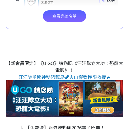
【新會員限定】《U GO》請您睇《汪汪隊立大功：恐龍大
電影》！
汪汪隊勇闖神秘恐龍島🦖火山爆發極限救援🔥
↓ 【免費送】香港運動節2026電子門票！↓