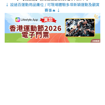
↓ 設過百運動用品攤位 / 可現場體驗多項新穎運動及觀賞
賽事🔥 ↓