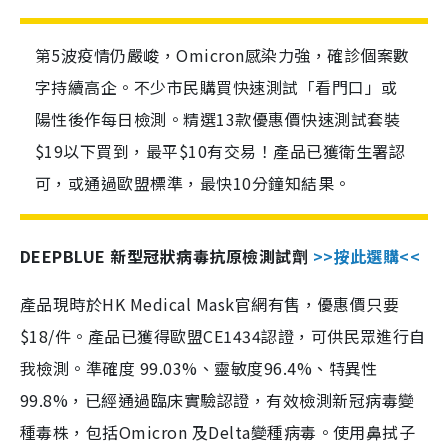
第5波疫情仍嚴峻，Omicron感染力強，確診個案數
字持續高企。不少市民購買快速測試「看門口」或
陽性後作每日檢測。精選13款優惠價快速測試套裝
$19以下買到，最平$10有交易！產品已獲衛生署認
可，或通過歐盟標準，最快10分鐘知結果。
DEEPBLUE 新型冠狀病毒抗原檢測試劑
>>按此選購<<
產品現時於HK Medical Mask官網有售，優惠價只要
$18/件。產品已獲得歐盟CE1434認證，可供民眾進行自
我檢測。準確度 99.03%、靈敏度96.4%、特異性
99.8%，已經通過臨床實驗認證，有效檢測新冠病毒變
種毒株，包括Omicron 及Delta變種病毒。使用鼻拭子