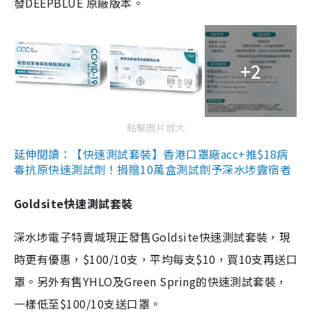
發DEEPBLUE 原廠版本。
+2
點擊圖片放大
延伸閱讀：【快速測試套裝】香港口罩廠acc+推$18病
毒抗原快速測試劑！捐贈10萬盒測試劑予深水埗露宿者
Goldsite快速測試套裝
深水埗電子特賣城現正發售Goldsite快速測試套裝，現
時更有優惠，$100/10支，平均每支$10，買10支再送口
罩。另外有售YHLO及Green Spring的快速測試套裝，
一樣低至$100/10支送口罩。