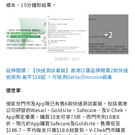
樣本，15分鐘知結果。
+2
點擊圖片放大
延伸閱讀：【快速測試套裝】香港口罩品牌開賣2款快速
檢測劑 最平$18起 ！可檢測Delta/Omicron病毒
億世家
億家世門市及App現已有售6款快速測試套裝，包括香港
公司研發的Wesail、Goldsite、Safecare、及V-Chek。
App限定優惠，購買10支可享75折，而門市則10支8
折。現凡於App購買Safecare及Goldsite，售價低至
$186.7，平均每支只需$18.6就買到。V-Chek門市購買