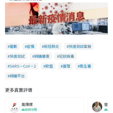
著數
疫情
新冠肺炎
快速測試套裝
快速測試
網購優惠
冠狀病毒
SARS－CoV－2
歐盟
護理
衞生署
網購平台
更多真實評價
風傳媒
營養教
旅遊攻略
生