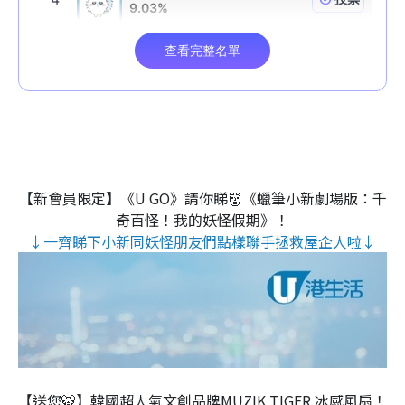
【新會員限定】《U GO》請你睇👹《蠟筆小新劇場版：千
奇百怪！我的妖怪假期》！
↓一齊睇下小新同妖怪朋友們點樣聯手拯救屋企人啦↓
【送您🐯】韓國超人氣文創品牌MUZIK TIGER 冰感風扇！