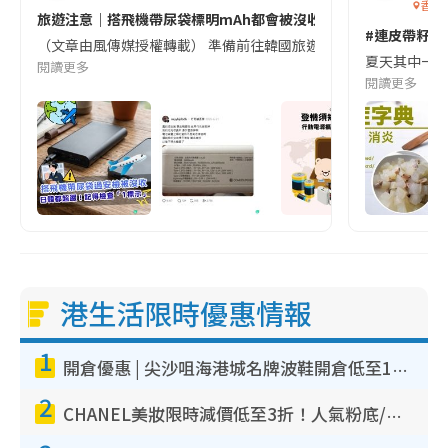
香港
旅遊注意｜搭飛機帶尿袋標明mAh都會被沒收😱出發前切記檢查「1
#連皮帶籽都
（文章由風傳媒授權轉載） 準備前往韓國旅遊的民眾，近期要特別留
夏天其中一種時
閱讀更多
閱讀更多
港生活限時優惠情報
1
開倉優惠 | 尖沙咀海港城名牌波鞋開倉低至1折！On鞋$899起／Joy&Peace鞋履$98起
2
CHANEL美妝限時減價低至3折！人氣粉底/唇膏/精華液低至$275！COCO香水都有平