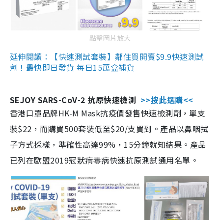
點擊圖片放大
延伸閱讀：【快速測試套裝】鄰住買開賣$9.9快速測試
劑！最快即日發貨 每日15萬盒補貨
SEJOY SARS-CoV-2 抗原快速檢測
>>按此選購<<
香港口罩品牌HK-M Mask抗疫價發售快速檢測劑，單支
裝$22，而購買500套裝低至$20/支買到。產品以鼻咽拭
子方式採樣，準確性高達99%，15分鐘就知結果。產品
已列在歐盟2019冠狀病毒病快速抗原測試通用名單。