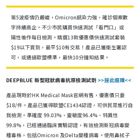
第5波疫情仍嚴峻，Omicron感染力強，確診個案數
字持續高企。不少市民購買快速測試「看門口」或
陽性後作每日檢測。精選13款優惠價快速測試套裝
$19以下買到，最平$10有交易！產品已獲衛生署認
可，或通過歐盟標準，最快10分鐘知結果。
DEEPBLUE 新型冠狀病毒抗原檢測試劑
>>按此選購<<
產品現時於HK Medical Mask官網有售，優惠價只要
$18/件。產品已獲得歐盟CE1434認證，可供民眾進行自
我檢測。準確度 99.03%、靈敏度96.4%、特異性
99.8%，已經通過臨床實驗認證，有效檢測新冠病毒變
種毒株，包括Omicron 及Delta變種病毒。使用鼻拭子