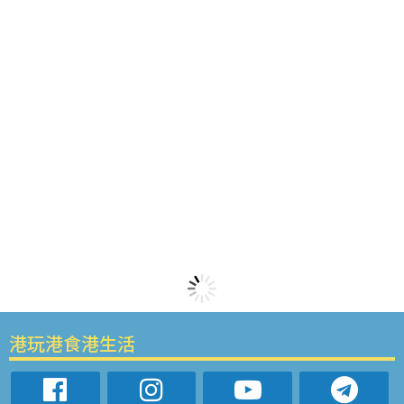
港玩港食港生活