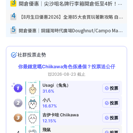
3
開倉優惠｜尖沙咀名牌行李箱開倉低至4折！一連5日 American Tourister/ace./Hallmark $200起！
4
【8月生日優惠2026】全港85大食買玩著數攻略 自助餐/火鍋放題同行免費＋誠品/DONKI送現金券
5
開倉優惠｜銅鑼灣時代廣場Doughnut/Campo Marzio開倉低至1折！背囊、書包、手袋劈價$200起