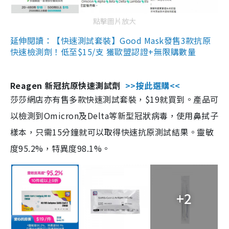
點擊圖片放大
延伸閱讀：【快速測試套裝】Good Mask發售3款抗原
快速檢測劑！低至$15/支 獲歐盟認證+無限購數量
Reagen 新冠抗原快速測試劑
>>按此選購<<
莎莎網店亦有售多款快速測試套裝，$19就買到。產品可
以檢測到Omicron及Delta等新型冠狀病毒，使用鼻拭子
樣本，只需15分鐘就可以取得快速抗原測試結果。靈敏
度95.2%，特異度98.1%。
+2