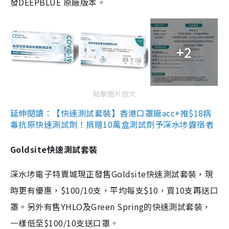
發DEEPBLUE 原廠版本。
+2
點擊圖片放大
延伸閱讀：【快速測試套裝】香港口罩廠acc+推$18病
毒抗原快速測試劑！捐贈10萬盒測試劑予深水埗露宿者
Goldsite快速測試套裝
深水埗電子特賣城現正發售Goldsite快速測試套裝，現
時更有優惠，$100/10支，平均每支$10，買10支再送口
罩。另外有售YHLO及Green Spring的快速測試套裝，
一樣低至$100/10支送口罩。