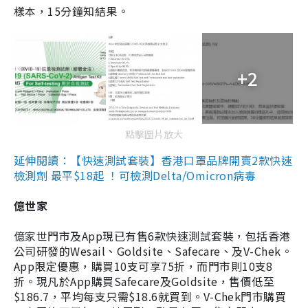
樣本，15分鐘知結果。
+2
點擊圖片放大
延伸閱讀：【快速測試套裝】香港口罩品牌開賣2款快速
檢測劑 最平$18起 ！可檢測Delta/Omicron病毒
億世家
億家世門市及App現已有售6款快速測試套裝，包括香港
公司研發的Wesail、Goldsite、Safecare、及V-Chek。
App限定優惠，購買10支可享75折，而門市則10支8
折。現凡於App購買Safecare及Goldsite，售價低至
$186.7，平均每支只需$18.6就買到。V-Chek門市購買