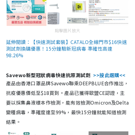
點擊圖片放大
延伸閱讀：【快速測試套裝】CATALO全線門市$16快速
測試劑換購優惠！15分鐘驗新冠病毒 準確性高達
98.26%
Savewo新型冠狀病毒快速抗原測試劑
>>按此選購<<
產品由香港口罩品牌Savewo聯乘DEEPBLUE合作推出，
抗疫優惠價低至$18買到。產品已獲得歐盟CE認證，主
要以採集鼻液樣本作檢測，能有效檢測Omicron及Delta
變種病毒，準確度達至99%，最快15分鐘就能知道檢測
結果。