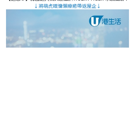
↓將萌虎嘅慵懶療癒帶返屋企↓