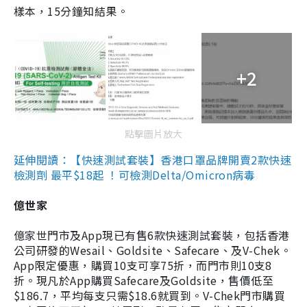
樣本，15分鐘知結果。
+2
點擊圖片放大
延伸閱讀：【快速測試套裝】香港口罩品牌開賣2款快速
檢測劑 最平$18起 ！可檢測Delta/Omicron病毒
億世家
億家世門市及App現已有售6款快速測試套裝，包括香港
公司研發的Wesail、Goldsite、Safecare、及V-Chek。
App限定優惠，購買10支可享75折，而門市則10支8
折。現凡於App購買Safecare及Goldsite，售價低至
$186.7，平均每支只需$18.6就買到。V-Chek門市購買