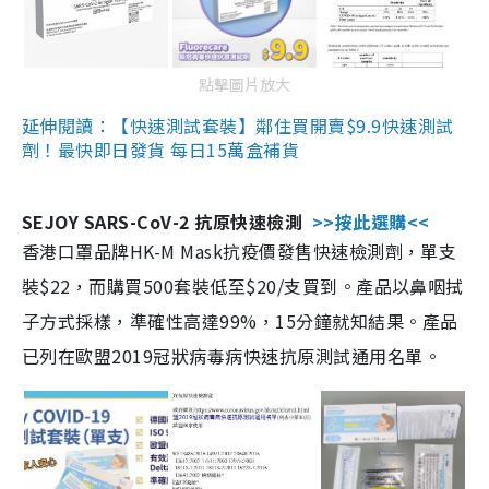
點擊圖片放大
延伸閱讀：【快速測試套裝】鄰住買開賣$9.9快速測試
劑！最快即日發貨 每日15萬盒補貨
SEJOY SARS-CoV-2 抗原快速檢測
>>按此選購<<
香港口罩品牌HK-M Mask抗疫價發售快速檢測劑，單支
裝$22，而購買500套裝低至$20/支買到。產品以鼻咽拭
子方式採樣，準確性高達99%，15分鐘就知結果。產品
已列在歐盟2019冠狀病毒病快速抗原測試通用名單。