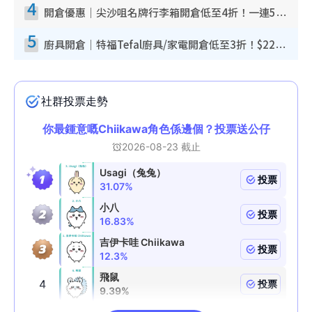
4
開倉優惠｜尖沙咀名牌行李箱開倉低至4折！一連5日 American Tourister/ace./Hallmark $200起！
5
廚具開倉｜特福Tefal廚具/家電開倉低至3折！$220起買平底鍋/炒鑊/湯煲！電飯煲/吸塵機/燙斗$418起