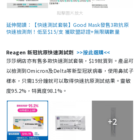
點擊圖片放大
延伸閱讀：【快速測試套裝】Good Mask發售3款抗原
快速檢測劑！低至$15/支 獲歐盟認證+無限購數量
Reagen 新冠抗原快速測試劑
>>按此選購<<
莎莎網店亦有售多款快速測試套裝，$19就買到。產品可
以檢測到Omicron及Delta等新型冠狀病毒，使用鼻拭子
樣本，只需15分鐘就可以取得快速抗原測試結果。靈敏
度95.2%，特異度98.1%。
+2