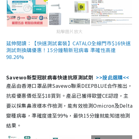
點擊圖片放大
延伸閱讀：【快速測試套裝】CATALO全線門市$16快速
測試劑換購優惠！15分鐘驗新冠病毒 準確性高達
98.26%
Savewo新型冠狀病毒快速抗原測試劑
>>按此選購<<
產品由香港口罩品牌Savewo聯乘DEEPBLUE合作推出，
抗疫優惠價低至$18買到。產品已獲得歐盟CE認證，主
要以採集鼻液樣本作檢測，能有效檢測Omicron及Delta
變種病毒，準確度達至99%，最快15分鐘就能知道檢測
結果。