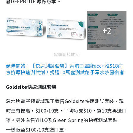
發DEEPBLUE 原廠版本。
+2
點擊圖片放大
延伸閱讀：【快速測試套裝】香港口罩廠acc+推$18病
毒抗原快速測試劑！捐贈10萬盒測試劑予深水埗露宿者
Goldsite快速測試套裝
深水埗電子特賣城現正發售Goldsite快速測試套裝，現
時更有優惠，$100/10支，平均每支$10，買10支再送口
罩。另外有售YHLO及Green Spring的快速測試套裝，
一樣低至$100/10支送口罩。