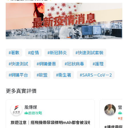
著數
疫情
新冠肺炎
快速測試套裝
快速測試
網購優惠
冠狀病毒
護理
網購平台
歐盟
衞生署
SARS－CoV－2
更多真實評價
風傳媒
營養教
旅遊攻略
生
香港
旅遊注意｜搭飛機帶尿袋標明mAh都會被沒收😱出發前切記檢查「1
#連皮帶籽都