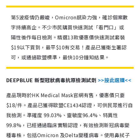
第5波疫情仍嚴峻，Omicron感染力強，確診個案數
字持續高企。不少市民購買快速測試「看門口」或
陽性後作每日檢測。精選13款優惠價快速測試套裝
$19以下買到，最平$10有交易！產品已獲衛生署認
可，或通過歐盟標準，最快10分鐘知結果。
DEEPBLUE 新型冠狀病毒抗原檢測試劑
>>按此選購<<
產品現時於HK Medical Mask官網有售，優惠價只要
$18/件。產品已獲得歐盟CE1434認證，可供民眾進行自
我檢測。準確度 99.03%、靈敏度96.4%、特異性
99.8%，已經通過臨床實驗認證，有效檢測新冠病毒變
種毒株，包括Omicron 及Delta變種病毒。使用鼻拭子