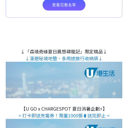
↓「森境奇緣夏日異想尋龍記」限定精品↓
↓漫遊秘境地墊、多用途旅行收納袋↓
【U GO x CHARGESPOT 夏日消暑企劃⚡】
> 打卡即送充電券！限量1000張🔋送完即止 <