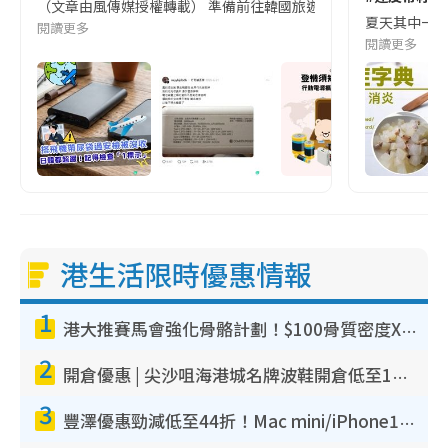
（文章由風傳媒授權轉載） 準備前往韓國旅遊的民眾，近期要特別留
夏天其中一種時
閱讀更多
閱讀更多
港生活限時優惠情報
1
港大推賽馬會強化骨骼計劃！$100骨質密度X光檢查 完成免費運動訓練送超市禮券！附參加資格
2
開倉優惠 | 尖沙咀海港城名牌波鞋開倉低至1折！On鞋$899起／Joy&Peace鞋履$98起
3
豐澤優惠勁減低至44折！Mac mini/iPhone17Pro大減價！廚房家電$220起