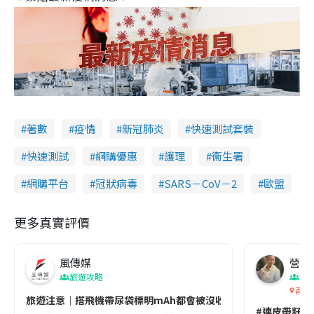
著數
疫情
新冠肺炎
快速測試套裝
快速測試
網購優惠
護理
衞生署
網購平台
冠狀病毒
SARS－CoV－2
歐盟
更多真實評價
風傳媒
營養教
旅遊攻略
生
香港
旅遊注意｜搭飛機帶尿袋標明mAh都會被沒收😱出發前切記檢查「1
#連皮帶籽都