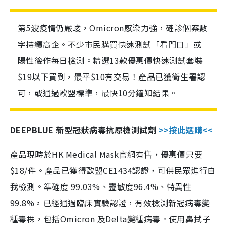
第5波疫情仍嚴峻，Omicron感染力強，確診個案數
字持續高企。不少市民購買快速測試「看門口」或
陽性後作每日檢測。精選13款優惠價快速測試套裝
$19以下買到，最平$10有交易！產品已獲衛生署認
可，或通過歐盟標準，最快10分鐘知結果。
DEEPBLUE 新型冠狀病毒抗原檢測試劑
>>按此選購<<
產品現時於HK Medical Mask官網有售，優惠價只要
$18/件。產品已獲得歐盟CE1434認證，可供民眾進行自
我檢測。準確度 99.03%、靈敏度96.4%、特異性
99.8%，已經通過臨床實驗認證，有效檢測新冠病毒變
種毒株，包括Omicron 及Delta變種病毒。使用鼻拭子