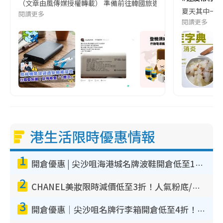
（文章由風傳媒授權轉載） 準備前往韓國旅遊的民眾，近期要特別留
夏天其中一種時
閱讀更多
閱讀更多
港生活限時優惠情報
1
開倉優惠 | 尖沙咀海港城名牌波鞋開倉低至1折！On鞋$899起／Joy&Peace鞋履$98起
2
CHANEL美妝限時減價低至3折！人氣粉底/唇膏/精華液低至$275！COCO香水都有平
3
開倉優惠｜尖沙咀名牌行李箱開倉低至4折！一連5日 American Tourister/ace./Hallmark $200起！