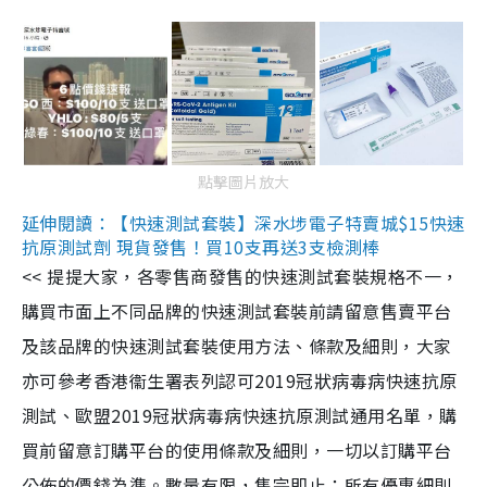
點擊圖片放大
延伸閱讀：【快速測試套裝】深水埗電子特賣城$15快速
抗原測試劑 現貨發售！買10支再送3支檢測棒
<< 提提大家，各零售商發售的快速測試套裝規格不一，
購買市面上不同品牌的快速測試套裝前請留意售賣平台
及該品牌的快速測試套裝使用方法、條款及細則，大家
亦可參考香港衞生署表列認可2019冠狀病毒病快速抗原
測試、歐盟2019冠狀病毒病快速抗原測試通用名單，購
買前留意訂購平台的使用條款及細則，一切以訂購平台
公佈的價錢為準。數量有限，售完即止；所有優惠細則