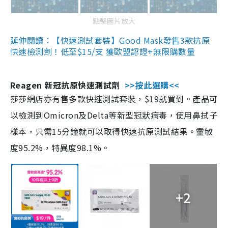
點擊圖片放大
延伸閱讀：【快速測試套裝】Good Mask發售3款抗原
快速檢測劑！低至$15/支 獲歐盟認證+無限購數量
Reagen 新冠抗原快速測試劑
>>按此選購<<
莎莎網店亦有售多款快速測試套裝，$19就買到。產品可
以檢測到Omicron及Delta等新型冠狀病毒，使用鼻拭子
樣本，只需15分鐘就可以取得快速抗原測試結果。靈敏
度95.2%，特異度98.1%。
+2