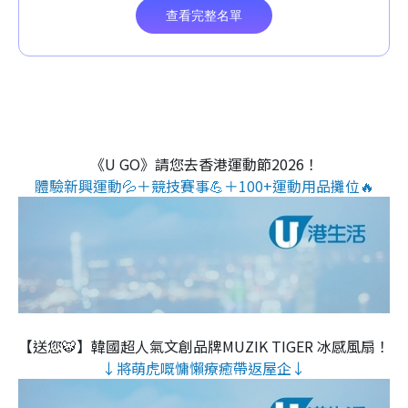
《U GO》請您去香港運動節2026！
體驗新興運動💦＋競技賽事💪＋100+運動用品攤位🔥
【送您🐯】韓國超人氣文創品牌MUZIK TIGER 冰感風扇！
↓將萌虎嘅慵懶療癒帶返屋企↓