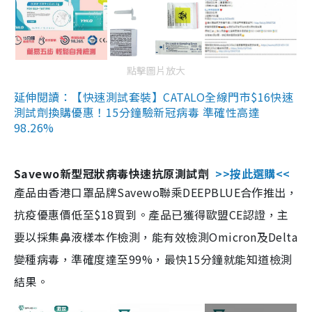
點擊圖片放大
延伸閱讀：【快速測試套裝】CATALO全線門市$16快速
測試劑換購優惠！15分鐘驗新冠病毒 準確性高達
98.26%
Savewo新型冠狀病毒快速抗原測試劑
>>按此選購<<
產品由香港口罩品牌Savewo聯乘DEEPBLUE合作推出，
抗疫優惠價低至$18買到。產品已獲得歐盟CE認證，主
要以採集鼻液樣本作檢測，能有效檢測Omicron及Delta
變種病毒，準確度達至99%，最快15分鐘就能知道檢測
結果。