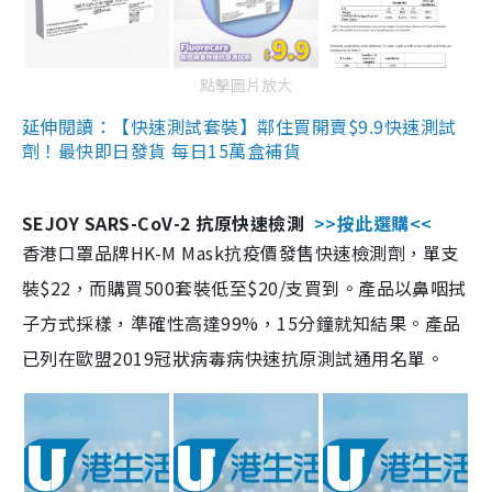
點擊圖片放大
延伸閱讀：【快速測試套裝】鄰住買開賣$9.9快速測試
劑！最快即日發貨 每日15萬盒補貨
SEJOY SARS-CoV-2 抗原快速檢測
>>按此選購<<
香港口罩品牌HK-M Mask抗疫價發售快速檢測劑，單支
裝$22，而購買500套裝低至$20/支買到。產品以鼻咽拭
子方式採樣，準確性高達99%，15分鐘就知結果。產品
已列在歐盟2019冠狀病毒病快速抗原測試通用名單。