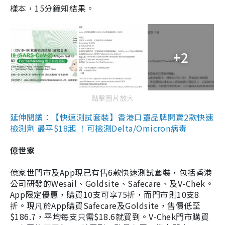
樣本，15分鐘知結果。
+2
點擊圖片放大
延伸閱讀：【快速測試套裝】香港口罩品牌開賣2款快速
檢測劑 最平$18起 ！可檢測Delta/Omicron病毒
億世家
億家世門市及App現已有售6款快速測試套裝，包括香港
公司研發的Wesail、Goldsite、Safecare、及V-Chek。
App限定優惠，購買10支可享75折，而門市則10支8
折。現凡於App購買Safecare及Goldsite，售價低至
$186.7，平均每支只需$18.6就買到。V-Chek門市購買