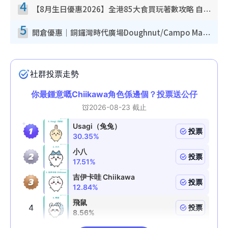
4
【8月生日優惠2026】全港85大食買玩著數攻略 自助餐/火鍋放題同行免費＋誠品/DONKI送現金券
5
開倉優惠｜銅鑼灣時代廣場Doughnut/Campo Marzio開倉低至1折！背囊、書包、手袋劈價$200起