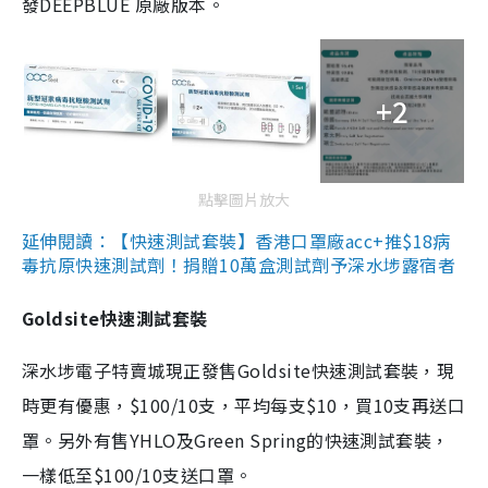
發DEEPBLUE 原廠版本。
+2
點擊圖片放大
延伸閱讀：【快速測試套裝】香港口罩廠acc+推$18病
毒抗原快速測試劑！捐贈10萬盒測試劑予深水埗露宿者
Goldsite快速測試套裝
深水埗電子特賣城現正發售Goldsite快速測試套裝，現
時更有優惠，$100/10支，平均每支$10，買10支再送口
罩。另外有售YHLO及Green Spring的快速測試套裝，
一樣低至$100/10支送口罩。