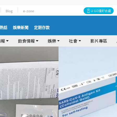
Blog
e-zone
U GO搵好去處
熱話
娛樂新聞
定期存款
情報
飲食情報
娛樂
社會
影片專區