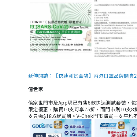
延伸閱讀：【快速測試套裝】香港口罩品牌開賣2款快速
億世家
億家世門市及App現已有售6款快速測試套裝，包括香港公司
限定優惠，購買10支可享75折，而門市則10支8折。現
支只需$18.6就買到。V-Chek門市購買一支平