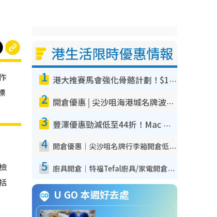
港生活限時優惠情報
1
作
港大推賽馬會強化骨骼計劃！$100骨質密度X光檢查 完成免費運動訓練送超市禮券！附參加資格
標
2
開倉優惠 | 尖沙咀海港城名牌波鞋開倉低至1折！On鞋$899起／Joy&Peace鞋履$98起
3
豐澤優惠勁減低至44折！Mac mini/iPhone17Pro大減價！廚房家電$220起
4
開倉優惠｜尖沙咀名牌行李箱開倉低至4折！一連5日 American Tourister/ace./Hallmark $200起！
5
我檢
廚具開倉｜特福Tefal廚具/家電開倉低至3折！$220起買平底鍋/炒鑊/湯煲！電飯煲/吸塵機/燙斗$418起
包括
U GO 本週好去處