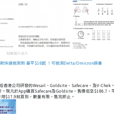
點擊圖片放大
檢測劑 最平$18起 ！可檢測Delta/Omicron病毒
研發的Wesail、Goldsite、Safecare、及V-Chek。
凡於App購買Safecare及Goldsite，售價低至$186.7
均不用$17.9就買到，數量有限，售完即止。