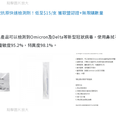
點擊圖片放大
3款抗原快速檢測劑！低至$15/支 獲歐盟認證+無限購數量
品可以檢測到Omicron及Delta等新型冠狀病毒，使用鼻拭
度95.2%，特異度98.1%。
點擊圖片放大