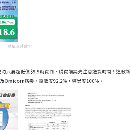
點擊圖片放大
劑，現時只要超低價$9.9就買到，購買前請先注意送貨時間！這款
Omicorn病毒，靈敏度92.2%，特異度100%。