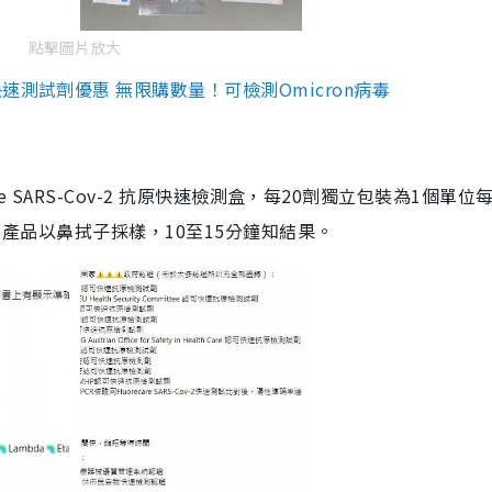
點擊圖片放大
測試劑優惠 無限購數量！可檢測Omicron病毒
are SARS-Cov-2 抗原快速檢測盒，每20劑獨立包裝為1個單位
5。產品以鼻拭子採樣，10至15分鐘知結果。