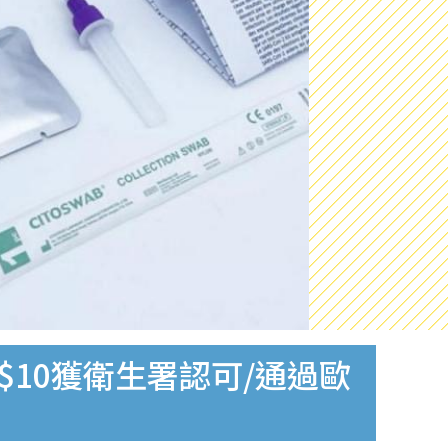
$10獲衛生署認可/通過歐