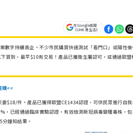
在Google追蹤
《UHK 港生活》
診個案數字持續高企。不少市民購買快速測試「看門口」或陽性後
以下買到，最平$10有交易！產品已獲衛生署認可，或通過歐盟
選購<<
惠價只要$18/件。產品已獲得歐盟CE1434認證，可供民眾進行自
性99.8%，已經通過臨床實驗認證，有效檢測新冠病毒變種毒株，
，15分鐘知結果。