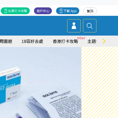
社群打卡攻略
商戶中心
下載 App
繁
简
周圍遊
18區好去處
香港打卡攻略
主題特集