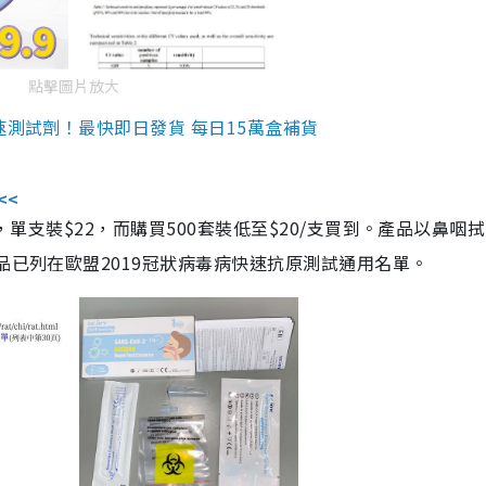
點擊圖片放大
速測試劑！最快即日發貨 每日15萬盒補貨
<<
，單支裝$22，而購買500套裝低至$20/支買到。產品以鼻咽
品已列在歐盟2019冠狀病毒病快速抗原測試通用名單。