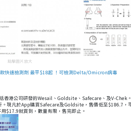
點擊圖片放大
檢測劑 最平$18起 ！可檢測Delta/Omicron病毒
研發的Wesail、Goldsite、Safecare、及V-Chek。
凡於App購買Safecare及Goldsite，售價低至$186.7
均不用$17.9就買到，數量有限，售完即止。