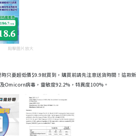
點擊圖片放大
劑，現時只要超低價$9.9就買到，購買前請先注意送貨時間！這款
Omicorn病毒，靈敏度92.2%，特異度100%。