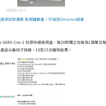
點擊圖片放大
測試劑優惠 無限購數量！可檢測Omicron病毒
are SARS-Cov-2 抗原快速檢測盒，每20劑獨立包裝為1個單位
5。產品以鼻拭子採樣，10至15分鐘知結果。