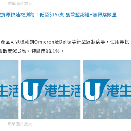
點擊圖片放大
3款抗原快速檢測劑！低至$15/支 獲歐盟認證+無限購數量
品可以檢測到Omicron及Delta等新型冠狀病毒，使用鼻拭
度95.2%，特異度98.1%。
點擊圖片放大