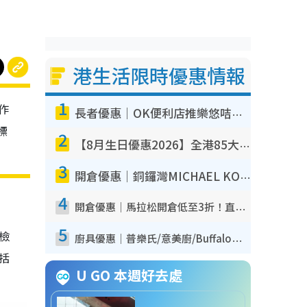
港生活限時優惠情報
1
作
長者優惠｜OK便利店推樂悠咭優惠！買麵包/牛奶/保健品拍卡即減
標
2
【8月生日優惠2026】全港85大食買玩著數攻略 自助餐/火鍋放題同行免費＋誠品/DONKI送現金券
3
開倉優惠｜銅鑼灣MICHAEL KORS開倉低至17折！直擊$500起買手袋/銀包/鞋款 必買經典Jet Set系列
4
開倉優惠｜馬拉松開倉低至3折！直擊$99起買adidas／New Balance／Puma鞋款 STANLEY保溫杯劈價至$119起
5
我檢
廚具優惠｜普樂氏/意美廚/Buffalo廚具低至3折！$89起買煎鍋／炒鑊／個人鍋 同場小家電激減至$99起
包括
U GO 本週好去處