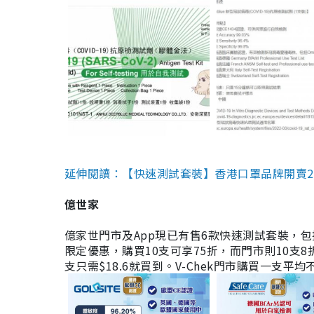
延伸閱讀：【快速測試套裝】香港口罩品牌開賣2款快速
億世家
億家世門市及App現已有售6款快速測試套裝，包括香港公司
限定優惠，購買10支可享75折，而門市則10支8折。現
支只需$18.6就買到。V-Chek門市購買一支平