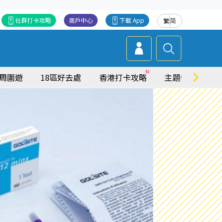
社群打卡攻略
商戶中心
下載 App
繁
简
周圍遊
18區好去處
香港打卡攻略
主題特集