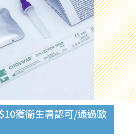
$10獲衛生署認可/通過歐