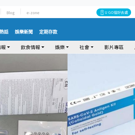
Blog
e-zone
U GO搵好去處
熱話
娛樂新聞
定期存款
情報
飲食情報
娛樂
社會
影片專區