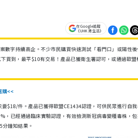
在Google追蹤
《UHK 港生活》
診個案數字持續高企。不少市民購買快速測試「看門口」或陽性後
以下買到，最平$10有交易！產品已獲衛生署認可，或通過歐盟
選購<<
惠價只要$18/件。產品已獲得歐盟CE1434認證，可供民眾進行自
性99.8%，已經通過臨床實驗認證，有效檢測新冠病毒變種毒株，
，15分鐘知結果。