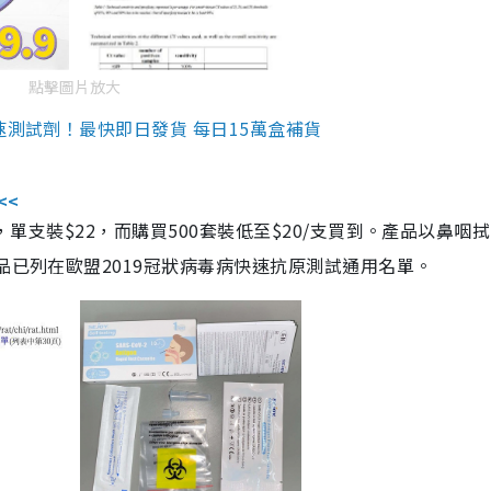
點擊圖片放大
速測試劑！最快即日發貨 每日15萬盒補貨
<<
，單支裝$22，而購買500套裝低至$20/支買到。產品以鼻咽
品已列在歐盟2019冠狀病毒病快速抗原測試通用名單。