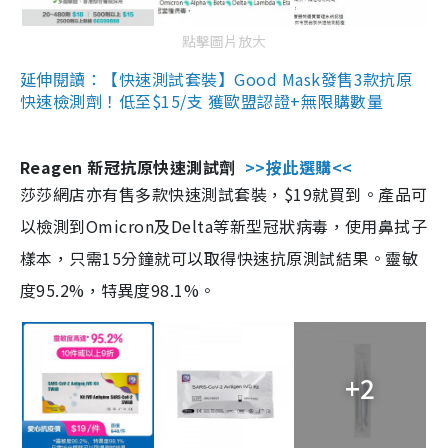
點擊圖片放大
延伸閱讀：【快速測試套裝】Good Mask發售3款抗原
快速檢測劑！低至$15/支 獲歐盟認證+無限購數量
Reagen 新冠抗原快速測試劑
>>按此選購<<
莎莎網店亦有售多款快速測試套裝，$19就買到。產品可
以檢測到Omicron及Delta等新型冠狀病毒，使用鼻拭子
樣本，只需15分鐘就可以取得快速抗原測試結果。靈敏
度95.2%，特異度98.1%。
+2