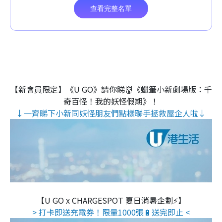
【新會員限定】《U GO》請你睇👹《蠟筆小新劇場版：千
奇百怪！我的妖怪假期》！
↓一齊睇下小新同妖怪朋友們點樣聯手拯救屋企人啦↓
【U GO x CHARGESPOT 夏日消暑企劃⚡】
> 打卡即送充電券！限量1000張🔋送完即止 <