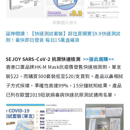
點擊圖片放大
延伸閱讀：【快速測試套裝】鄰住買開賣$9.9快速測試
劑！最快即日發貨 每日15萬盒補貨
SEJOY SARS-CoV-2 抗原快速檢測
>>按此選購<<
香港口罩品牌HK-M Mask抗疫價發售快速檢測劑，單支
裝$22，而購買500套裝低至$20/支買到。產品以鼻咽拭
子方式採樣，準確性高達99%，15分鐘就知結果。產品
已列在歐盟2019冠狀病毒病快速抗原測試通用名單。