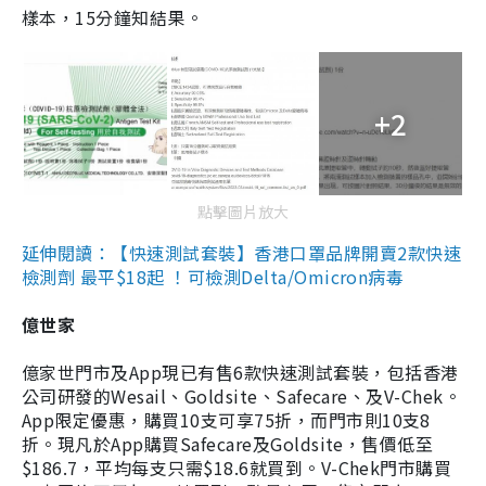
樣本，15分鐘知結果。
+2
點擊圖片放大
延伸閱讀：【快速測試套裝】香港口罩品牌開賣2款快速
檢測劑 最平$18起 ！可檢測Delta/Omicron病毒
億世家
億家世門市及App現已有售6款快速測試套裝，包括香港
公司研發的Wesail、Goldsite、Safecare、及V-Chek。
App限定優惠，購買10支可享75折，而門市則10支8
折。現凡於App購買Safecare及Goldsite，售價低至
$186.7，平均每支只需$18.6就買到。V-Chek門市購買