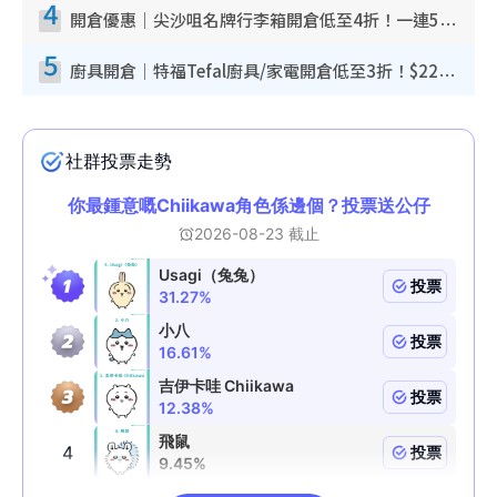
4
開倉優惠｜尖沙咀名牌行李箱開倉低至4折！一連5日 American Tourister/ace./Hallmark $200起！
5
廚具開倉｜特福Tefal廚具/家電開倉低至3折！$220起買平底鍋/炒鑊/湯煲！電飯煲/吸塵機/燙斗$418起