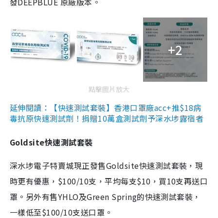
發DEEPBLUE 原廠版本。
+2
點擊圖片放大
延伸閱讀：【快速測試套裝】香港口罩廠acc+推$18病
毒抗原快速測試劑！捐贈10萬盒測試劑予深水埗露宿者
Goldsite快速測試套裝
深水埗電子特賣城現正發售Goldsite快速測試套裝，現
時更有優惠，$100/10支，平均每支$10，買10支再送口
罩。另外有售YHLO及Green Spring的快速測試套裝，
一樣低至$100/10支送口罩。