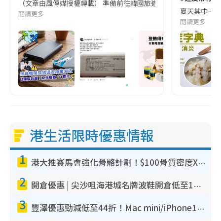
（文章由風傳媒授權轉載） 準備前往韓國旅遊的民眾，近期要特別留
夏天其中一種時
閱讀更多
閱讀更多
港生活限時優惠情報
1
港大推賽馬會強化骨骼計劃！$100骨質密度X光檢查 完成免費運動訓練送超市禮券！附參加資格
2
開倉優惠 | 尖沙咀海港城名牌波鞋開倉低至1折！On鞋$899起／Joy&Peace鞋履$98起
3
豐澤優惠勁減低至44折！Mac mini/iPhone17Pro大減價！廚房家電$220起