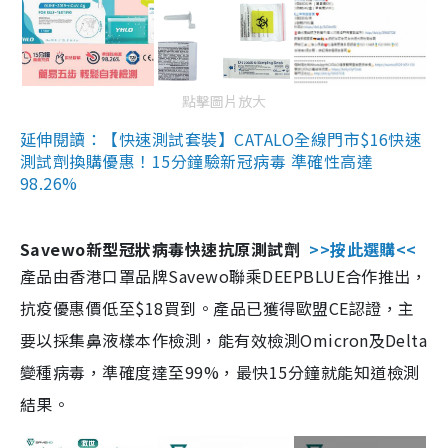
點擊圖片放大
延伸閱讀：【快速測試套裝】CATALO全線門市$16快速
測試劑換購優惠！15分鐘驗新冠病毒 準確性高達
98.26%
Savewo新型冠狀病毒快速抗原測試劑
>>按此選購<<
產品由香港口罩品牌Savewo聯乘DEEPBLUE合作推出，
抗疫優惠價低至$18買到。產品已獲得歐盟CE認證，主
要以採集鼻液樣本作檢測，能有效檢測Omicron及Delta
變種病毒，準確度達至99%，最快15分鐘就能知道檢測
結果。