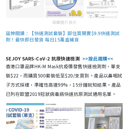
點擊圖片放大
延伸閱讀：【快速測試套裝】鄰住買開賣$9.9快速測試
劑！最快即日發貨 每日15萬盒補貨
SEJOY SARS-CoV-2 抗原快速檢測
>>按此選購<<
香港口罩品牌HK-M Mask抗疫價發售快速檢測劑，單支
裝$22，而購買500套裝低至$20/支買到。產品以鼻咽拭
子方式採樣，準確性高達99%，15分鐘就知結果。產品
已列在歐盟2019冠狀病毒病快速抗原測試通用名單。