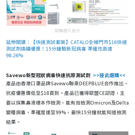
點擊圖片放大
延伸閱讀：【快速測試套裝】CATALO全線門市$16快速
測試劑換購優惠！15分鐘驗新冠病毒 準確性高達
98.26%
Savewo新型冠狀病毒快速抗原測試劑
>>按此選購<<
產品由香港口罩品牌Savewo聯乘DEEPBLUE合作推出，
抗疫優惠價低至$18買到。產品已獲得歐盟CE認證，主
要以採集鼻液樣本作檢測，能有效檢測Omicron及Delta
變種病毒，準確度達至99%，最快15分鐘就能知道檢測
結果。