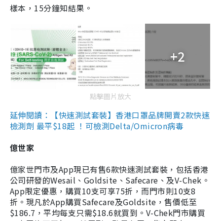
樣本，15分鐘知結果。
+2
點擊圖片放大
延伸閱讀：【快速測試套裝】香港口罩品牌開賣2款快速
檢測劑 最平$18起 ！可檢測Delta/Omicron病毒
億世家
億家世門市及App現已有售6款快速測試套裝，包括香港
公司研發的Wesail、Goldsite、Safecare、及V-Chek。
App限定優惠，購買10支可享75折，而門市則10支8
折。現凡於App購買Safecare及Goldsite，售價低至
$186.7，平均每支只需$18.6就買到。V-Chek門市購買