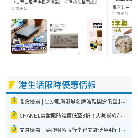
（文章由風傳媒授權轉載） 準備前往韓國旅遊的民眾，近期要特別留
夏天其中一種時
閱讀更多
閱讀更多
港生活限時優惠情報
1
開倉優惠 | 尖沙咀海港城名牌波鞋開倉低至1折！On鞋$899起／Joy&Peace鞋履$98起
2
CHANEL美妝限時減價低至3折！人氣粉底/唇膏/精華液低至$275！COCO香水都有平
3
開倉優惠｜尖沙咀名牌行李箱開倉低至4折！一連5日 American Tourister/ace./Hallmark $200起！