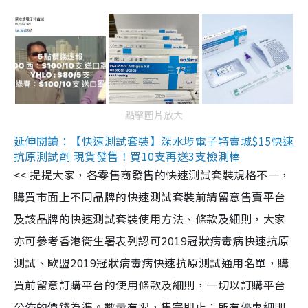
點擊圖片放大
延伸閱讀：【快速測試套裝】深水埗電子特賣城$15快速
抗原測試劑 現貨發售！買10支再送3支檢測棒
<< 提提大家，各零售商發售的快速測試套裝規格不一，
購買市面上不同品牌的快速測試套裝前請留意售賣平台
及該品牌的快速測試套裝使用方法、條款及細則，大家
亦可參考香港衞生署表列認可2019冠狀病毒病快速抗原
測試、歐盟2019冠狀病毒病快速抗原測試通用名單，購
買前留意訂購平台的使用條款及細則，一切以訂購平台
公佈的價錢為準。數量有限，售完即止；所有優惠細則