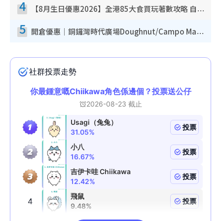
4
【8月生日優惠2026】全港85大食買玩著數攻略 自助餐/火鍋放題同行免費＋誠品/DONKI送現金券
5
開倉優惠｜銅鑼灣時代廣場Doughnut/Campo Marzio開倉低至1折！背囊、書包、手袋劈價$200起