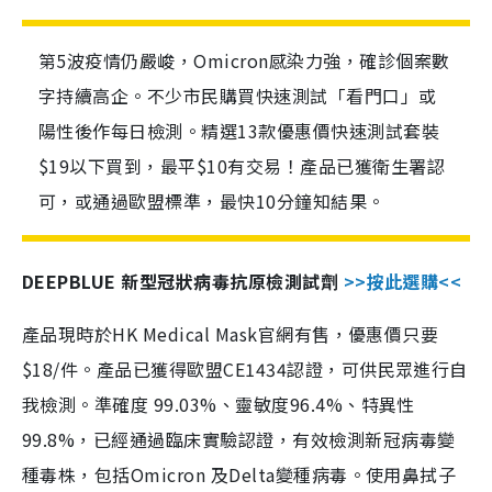
第5波疫情仍嚴峻，Omicron感染力強，確診個案數
字持續高企。不少市民購買快速測試「看門口」或
陽性後作每日檢測。精選13款優惠價快速測試套裝
$19以下買到，最平$10有交易！產品已獲衛生署認
可，或通過歐盟標準，最快10分鐘知結果。
DEEPBLUE 新型冠狀病毒抗原檢測試劑
>>按此選購<<
產品現時於HK Medical Mask官網有售，優惠價只要
$18/件。產品已獲得歐盟CE1434認證，可供民眾進行自
我檢測。準確度 99.03%、靈敏度96.4%、特異性
99.8%，已經通過臨床實驗認證，有效檢測新冠病毒變
種毒株，包括Omicron 及Delta變種病毒。使用鼻拭子