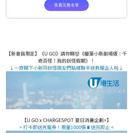
【新會員限定】《U GO》請你睇👹《蠟筆小新劇場版：千
奇百怪！我的妖怪假期》！
↓一齊睇下小新同妖怪朋友們點樣聯手拯救屋企人啦↓
【U GO x CHARGESPOT 夏日消暑企劃⚡】
> 打卡即送充電券！限量1000張🔋送完即止 <