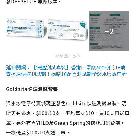
發DEEPBLUE 原廠版本。
+2
點擊圖片放大
延伸閱讀：【快速測試套裝】香港口罩廠acc+推$18病
毒抗原快速測試劑！捐贈10萬盒測試劑予深水埗露宿者
Goldsite快速測試套裝
深水埗電子特賣城現正發售Goldsite快速測試套裝，現
時更有優惠，$100/10支，平均每支$10，買10支再送口
罩。另外有售YHLO及Green Spring的快速測試套裝，
一樣低至$100/10支送口罩。