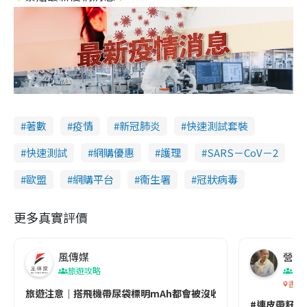
著數
疫情
新冠肺炎
快速測試套裝
快速測試
網購優惠
護理
SARS－CoV－2
歐盟
網購平台
衞生署
冠狀病毒
更多真實評價
風傳媒
營養教
旅遊攻略
生
香港
旅遊注意｜搭飛機帶尿袋標明mAh都會被沒收😱出發前切記檢查「1
#連皮帶籽都