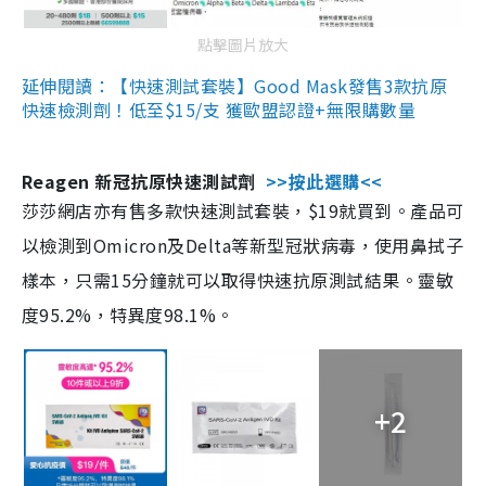
點擊圖片放大
延伸閱讀：【快速測試套裝】Good Mask發售3款抗原
快速檢測劑！低至$15/支 獲歐盟認證+無限購數量
Reagen 新冠抗原快速測試劑
>>按此選購<<
莎莎網店亦有售多款快速測試套裝，$19就買到。產品可
以檢測到Omicron及Delta等新型冠狀病毒，使用鼻拭子
樣本，只需15分鐘就可以取得快速抗原測試結果。靈敏
度95.2%，特異度98.1%。
+2