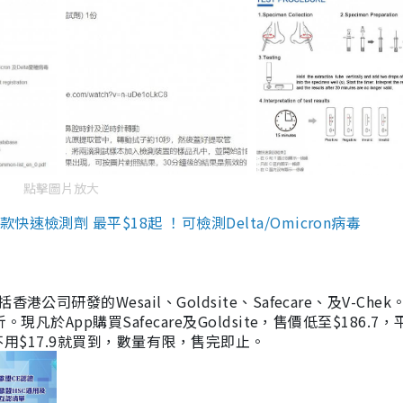
點擊圖片放大
檢測劑 最平$18起 ！可檢測Delta/Omicron病毒
研發的Wesail、Goldsite、Safecare、及V-Chek。
凡於App購買Safecare及Goldsite，售價低至$186.7
均不用$17.9就買到，數量有限，售完即止。