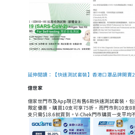
延伸閱讀：【快速測試套裝】香港口罩品牌開賣2款快速
億世家
億家世門市及App現已有售6款快速測試套裝，包括香港公司
限定優惠，購買10支可享75折，而門市則10支8折。現
支只需$18.6就買到。V-Chek門市購買一支平