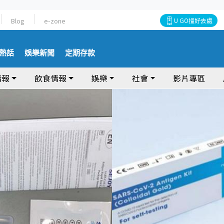
Blog
e-zone
U GO搵好去處
熱話
娛樂新聞
定期存款
情報
飲食情報
娛樂
社會
影片專區