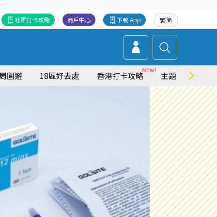
社群打卡攻略
商戶中心
下載 App
繁
简
周圍遊
18區好去處
香港打卡攻略
主題特集