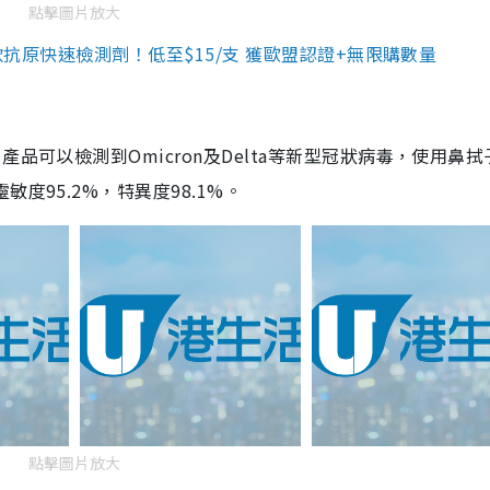
點擊圖片放大
3款抗原快速檢測劑！低至$15/支 獲歐盟認證+無限購數量
品可以檢測到Omicron及Delta等新型冠狀病毒，使用鼻拭
度95.2%，特異度98.1%。
點擊圖片放大