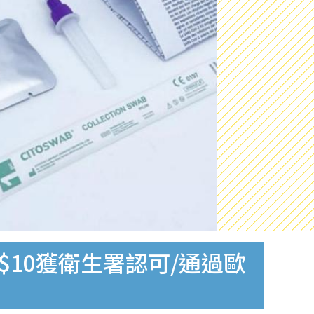
$10獲衛生署認可/通過歐