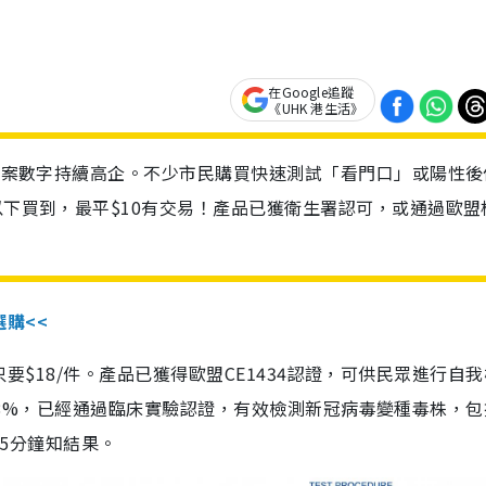
在Google追蹤
《UHK 港生活》
診個案數字持續高企。不少市民購買快速測試「看門口」或陽性後
以下買到，最平$10有交易！產品已獲衛生署認可，或通過歐盟
選購<<
惠價只要$18/件。產品已獲得歐盟CE1434認證，可供民眾進行自
性99.8%，已經通過臨床實驗認證，有效檢測新冠病毒變種毒株，
，15分鐘知結果。