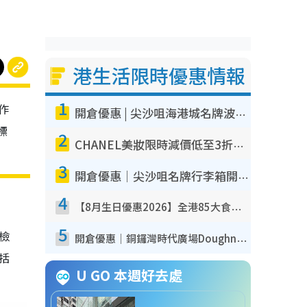
港生活限時優惠情報
1
作
開倉優惠 | 尖沙咀海港城名牌波鞋開倉低至1折！On鞋$899起／Joy&Peace鞋履$98起
標
2
CHANEL美妝限時減價低至3折！人氣粉底/唇膏/精華液低至$275！COCO香水都有平
3
開倉優惠｜尖沙咀名牌行李箱開倉低至4折！一連5日 American Tourister/ace./Hallmark $200起！
4
【8月生日優惠2026】全港85大食買玩著數攻略 自助餐/火鍋放題同行免費＋誠品/DONKI送現金券
5
我檢
開倉優惠｜銅鑼灣時代廣場Doughnut/Campo Marzio開倉低至1折！背囊、書包、手袋劈價$200起
包括
U GO 本週好去處