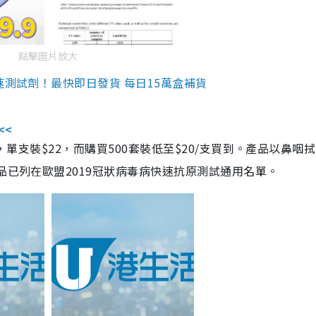
點擊圖片放大
速測試劑！最快即日發貨 每日15萬盒補貨
<<
，單支裝$22，而購買500套裝低至$20/支買到。產品以鼻咽
品已列在歐盟2019冠狀病毒病快速抗原測試通用名單。