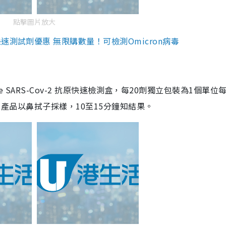
點擊圖片放大
測試劑優惠 無限購數量！可檢測Omicron病毒
are SARS-Cov-2 抗原快速檢測盒，每20劑獨立包裝為1個單位
5。產品以鼻拭子採樣，10至15分鐘知結果。