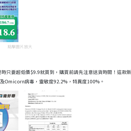
點擊圖片放大
劑，現時只要超低價$9.9就買到，購買前請先注意送貨時間！這款
Omicorn病毒，靈敏度92.2%，特異度100%。