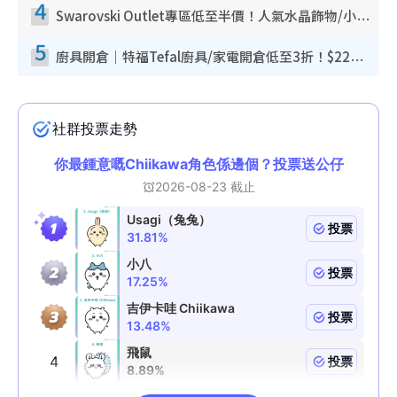
4
Swarovski Outlet專區低至半價！人氣水晶飾物/小擺設$138起！迪士尼款/水晶高跟鞋都有平
5
廚具開倉｜特福Tefal廚具/家電開倉低至3折！$220起買平底鍋/炒鑊/湯煲！電飯煲/吸塵機/燙斗$418起