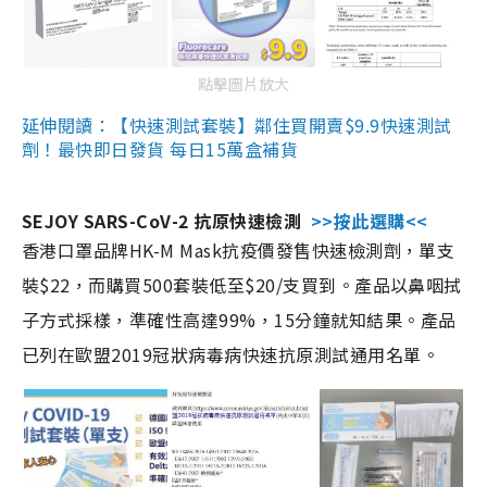
點擊圖片放大
延伸閱讀：【快速測試套裝】鄰住買開賣$9.9快速測試
劑！最快即日發貨 每日15萬盒補貨
SEJOY SARS-CoV-2 抗原快速檢測
>>按此選購<<
香港口罩品牌HK-M Mask抗疫價發售快速檢測劑，單支
裝$22，而購買500套裝低至$20/支買到。產品以鼻咽拭
子方式採樣，準確性高達99%，15分鐘就知結果。產品
已列在歐盟2019冠狀病毒病快速抗原測試通用名單。