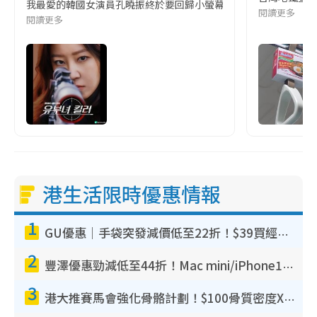
我最愛的韓國女演員孔曉振終於要回歸小螢幕啦!這次的劇本改編自同名
閱讀更多
閱讀更多
港生活限時優惠情報
1
GU優惠｜手袋突發減價低至22折！$39買經典波士頓包/餃子袋！飾物同步減價$29起！
2
豐澤優惠勁減低至44折！Mac mini/iPhone17Pro大減價！廚房家電$220起
3
港大推賽馬會強化骨骼計劃！$100骨質密度X光檢查 完成免費運動訓練送超市禮券！附參加資格