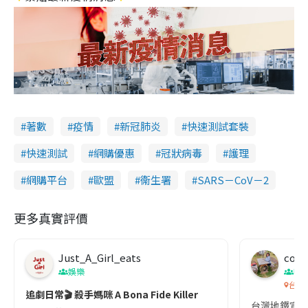
著數
疫情
新冠肺炎
快速測試套裝
快速測試
網購優惠
冠狀病毒
護理
網購平台
歐盟
衞生署
SARS－CoV－2
更多真實評價
Just_A_Girl_eats
co c
娛樂
吹
台灣
追劇日常🎬 殺手媽咪 A Bona Fide Killer
台灣地鐵宣