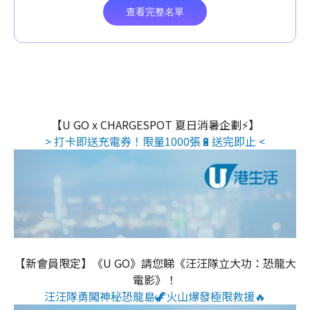
【U GO x CHARGESPOT 夏日消暑企劃⚡】
> 打卡即送充電券！限量1000張🔋送完即止 <
【新會員限定】《U GO》請您睇《汪汪隊立大功：恐龍大
電影》！
汪汪隊勇闖神秘恐龍島🦖火山爆發極限救援🔥