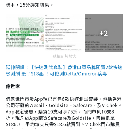
樣本，15分鐘知結果。
+2
點擊圖片放大
延伸閱讀：【快速測試套裝】香港口罩品牌開賣2款快速
檢測劑 最平$18起 ！可檢測Delta/Omicron病毒
億世家
億家世門市及App現已有售6款快速測試套裝，包括香港
公司研發的Wesail、Goldsite、Safecare、及V-Chek。
App限定優惠，購買10支可享75折，而門市則10支8
折。現凡於App購買Safecare及Goldsite，售價低至
$186.7，平均每支只需$18.6就買到。V-Chek門市購買