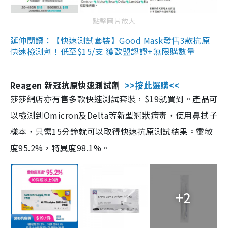
點擊圖片放大
延伸閱讀：【快速測試套裝】Good Mask發售3款抗原
快速檢測劑！低至$15/支 獲歐盟認證+無限購數量
Reagen 新冠抗原快速測試劑
>>按此選購<<
莎莎網店亦有售多款快速測試套裝，$19就買到。產品可
以檢測到Omicron及Delta等新型冠狀病毒，使用鼻拭子
樣本，只需15分鐘就可以取得快速抗原測試結果。靈敏
度95.2%，特異度98.1%。
+2