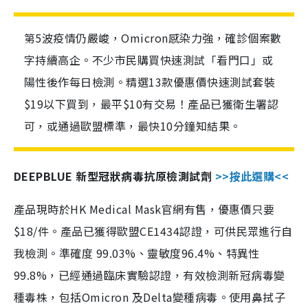
第5波疫情仍嚴峻，Omicron感染力強，確診個案數
字持續高企。不少市民購買快速測試「看門口」或
陽性後作每日檢測。精選13款優惠價快速測試套裝
$19以下買到，最平$10有交易！產品已獲衛生署認
可，或通過歐盟標準，最快10分鐘知結果。
DEEPBLUE 新型冠狀病毒抗原檢測試劑
>>按此選購<<
產品現時於HK Medical Mask官網有售，優惠價只要
$18/件。產品已獲得歐盟CE1434認證，可供民眾進行自
我檢測。準確度 99.03%、靈敏度96.4%、特異性
99.8%，已經通過臨床實驗認證，有效檢測新冠病毒變
種毒株，包括Omicron 及Delta變種病毒。使用鼻拭子