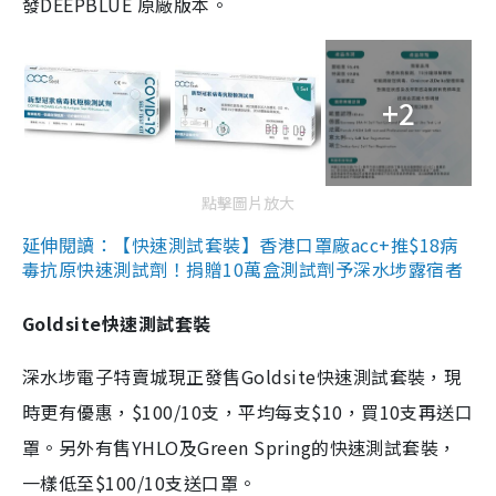
發DEEPBLUE 原廠版本。
+2
點擊圖片放大
延伸閱讀：【快速測試套裝】香港口罩廠acc+推$18病
毒抗原快速測試劑！捐贈10萬盒測試劑予深水埗露宿者
Goldsite快速測試套裝
深水埗電子特賣城現正發售Goldsite快速測試套裝，現
時更有優惠，$100/10支，平均每支$10，買10支再送口
罩。另外有售YHLO及Green Spring的快速測試套裝，
一樣低至$100/10支送口罩。