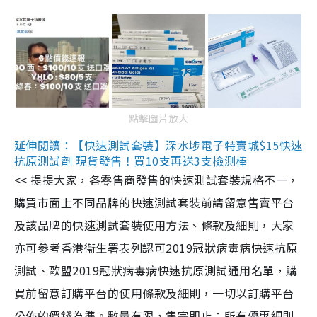
點擊圖片放大
延伸閱讀：【快速測試套裝】深水埗電子特賣城$15快速
抗原測試劑 現貨發售！買10支再送3支檢測棒
<< 提提大家，各零售商發售的快速測試套裝規格不一，
購買市面上不同品牌的快速測試套裝前請留意售賣平台
及該品牌的快速測試套裝使用方法、條款及細則，大家
亦可參考香港衞生署表列認可2019冠狀病毒病快速抗原
測試、歐盟2019冠狀病毒病快速抗原測試通用名單，購
買前留意訂購平台的使用條款及細則，一切以訂購平台
公佈的價錢為準。數量有限，售完即止；所有優惠細則