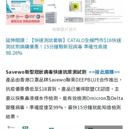
點擊圖片放大
延伸閱讀：【快速測試套裝】CATALO全線門市$16快速
測試劑換購優惠！15分鐘驗新冠病毒 準確性高達
98.26%
Savewo新型冠狀病毒快速抗原測試劑
>>按此選購<<
產品由香港口罩品牌Savewo聯乘DEEPBLUE合作推出，
抗疫優惠價低至$18買到。產品已獲得歐盟CE認證，主
要以採集鼻液樣本作檢測，能有效檢測Omicron及Delta
變種病毒，準確度達至99%，最快15分鐘就能知道檢測
結果。