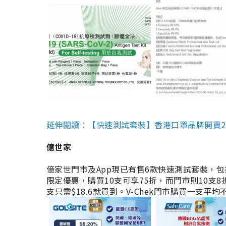
延伸閱讀：【快速測試套裝】香港口罩品牌開賣2款快速
億世家
億家世門市及App現已有售6款快速測試套裝，包括香港公司
限定優惠，購買10支可享75折，而門市則10支8折。現
支只需$18.6就買到。V-Chek門市購買一支平