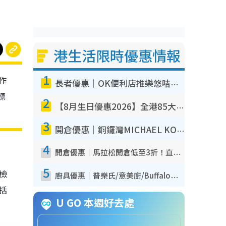
港生活限時優惠情報
1
作
長者優惠｜OK便利店推樂悠咭優惠！買麵包/牛奶/保健品拍卡即減
標
2
【8月生日優惠2026】全港85大食買玩著數攻略 自助餐/火鍋放題同行免費＋誠品/DONKI送現金券
3
開倉優惠｜銅鑼灣MICHAEL KORS開倉低至17折！直擊$500起買手袋/銀包/鞋款 必買經典Jet Set系列
4
開倉優惠｜馬拉松開倉低至3折！直擊$99起買adidas／New Balance／Puma鞋款 STANLEY保溫杯劈價至$119起
5
我檢
廚具優惠｜普樂氏/意美廚/Buffalo廚具低至3折！$89起買煎鍋／炒鑊／個人鍋 同場小家電激減至$99起
包括
U GO 本週好去處