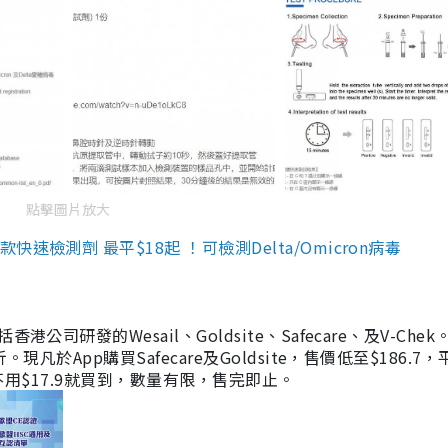
點擊圖片放大
檢測劑 最平$18起 ！可檢測Delta/Omicron病毒
研發的Wesail、Goldsite、Safecare、及V-Chek。
凡於App購買Safecare及Goldsite，售價低至$186.7
均不用$17.9就買到，數量有限，售完即止。