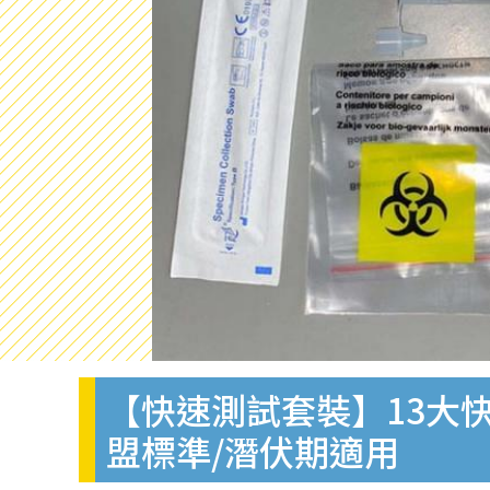
【快速測試套裝】13大快
盟標準/潛伏期適用