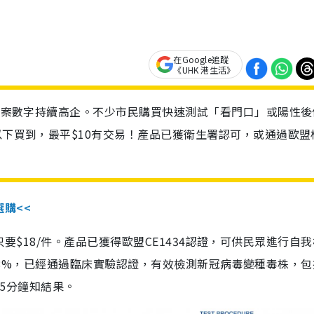
在Google追蹤
《UHK 港生活》
診個案數字持續高企。不少市民購買快速測試「看門口」或陽性後
以下買到，最平$10有交易！產品已獲衛生署認可，或通過歐盟
選購<<
惠價只要$18/件。產品已獲得歐盟CE1434認證，可供民眾進行自
性99.8%，已經通過臨床實驗認證，有效檢測新冠病毒變種毒株，
，15分鐘知結果。