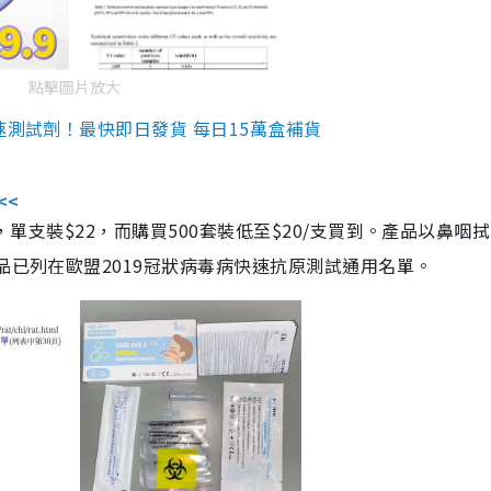
點擊圖片放大
速測試劑！最快即日發貨 每日15萬盒補貨
<<
，單支裝$22，而購買500套裝低至$20/支買到。產品以鼻咽
品已列在歐盟2019冠狀病毒病快速抗原測試通用名單。