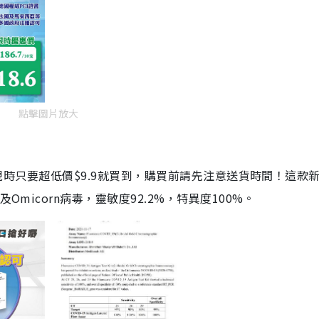
點擊圖片放大
劑，現時只要超低價$9.9就買到，購買前請先注意送貨時間！這款
Omicorn病毒，靈敏度92.2%，特異度100%。