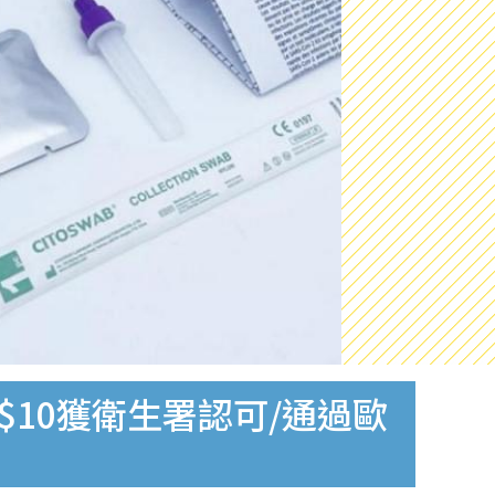
$10獲衛生署認可/通過歐