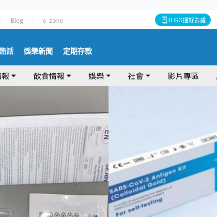
Blog
e-zone
U GO搵好去處
熱話
娛樂新聞
定期存款
情報
飲食情報
娛樂
社會
影片專區