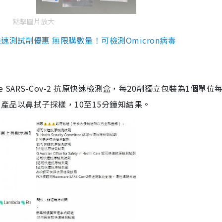
點擊圖片放大
測試劑優惠 無限購數量！可檢測Omicron病毒
are SARS-Cov-2 抗原快速檢測盒，每20劑獨立包裝為1個單位
5。產品以鼻拭子採樣，10至15分鐘知結果。