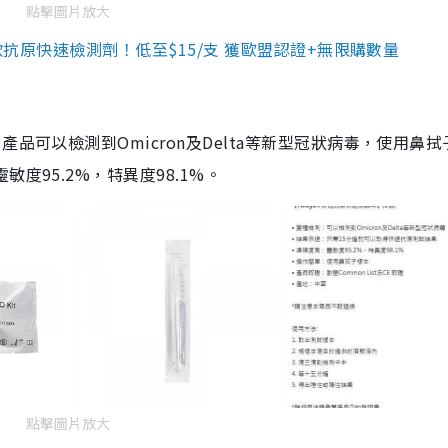
點擊圖片放大
3款抗原快速檢測劑！低至$15/支 獲歐盟認證+無限購數量
品可以檢測到Omicron及Delta等新型冠狀病毒，使用鼻拭
度95.2%，特異度98.1%。
點擊圖片放大