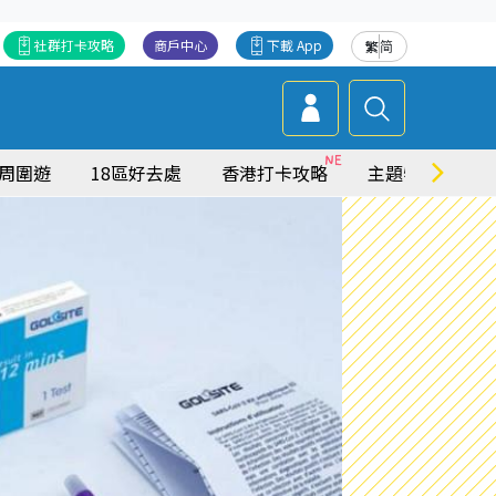
社群打卡攻略
商戶中心
下載 App
繁
简
周圍遊
18區好去處
香港打卡攻略
主題特集