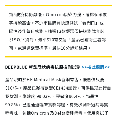
第5波疫情仍嚴峻，Omicron感染力強，確診個案數
字持續高企。不少市民購買快速測試「看門口」或
陽性後作每日檢測。精選13款優惠價快速測試套裝
$19以下買到，最平$10有交易！產品已獲衛生署認
可，或通過歐盟標準，最快10分鐘知結果。
DEEPBLUE 新型冠狀病毒抗原檢測試劑
>>按此選購<<
產品現時於HK Medical Mask官網有售，優惠價只要
$18/件。產品已獲得歐盟CE1434認證，可供民眾進行自
我檢測。準確度 99.03%、靈敏度96.4%、特異性
99.8%，已經通過臨床實驗認證，有效檢測新冠病毒變
種毒株，包括Omicron 及Delta變種病毒。使用鼻拭子