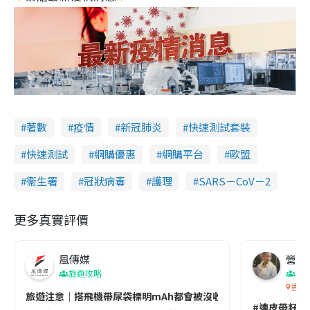
著數
疫情
新冠肺炎
快速測試套裝
快速測試
網購優惠
網購平台
歐盟
衞生署
冠狀病毒
護理
SARS－CoV－2
更多真實評價
風傳媒
營養教
旅遊攻略
生
香港
旅遊注意｜搭飛機帶尿袋標明mAh都會被沒收😱出發前切記檢查「1
#連皮帶籽都