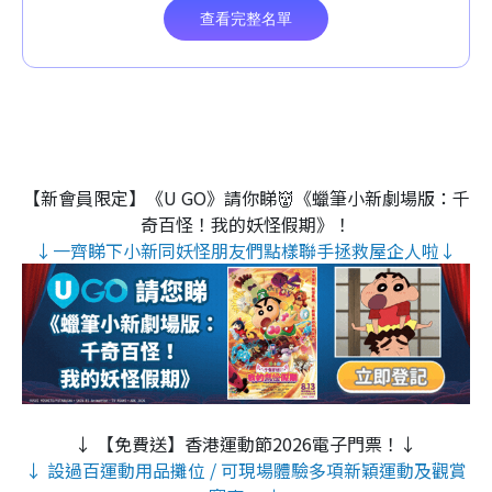
【新會員限定】《U GO》請你睇👹《蠟筆小新劇場版：千
奇百怪！我的妖怪假期》！
↓一齊睇下小新同妖怪朋友們點樣聯手拯救屋企人啦↓
↓ 【免費送】香港運動節2026電子門票！↓
↓ 設過百運動用品攤位 / 可現場體驗多項新穎運動及觀賞