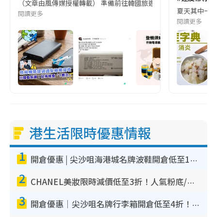
（文章由風傳媒授權轉載） 準備前往韓國旅遊的民眾，近期要特別留
夏天其中一種時
閱讀更多
閱讀更多
港生活限時優惠情報
1
開倉優惠 | 尖沙咀海港城名牌波鞋開倉低至1折！On鞋$899起／Joy&Peace鞋履$98起
2
CHANEL美妝限時減價低至3折！人氣粉底/唇膏/精華液低至$275！COCO香水都有平
3
開倉優惠｜尖沙咀名牌行李箱開倉低至4折！一連5日 American Tourister/ace./Hallmark $200起！