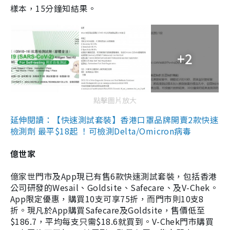
樣本，15分鐘知結果。
+2
點擊圖片放大
延伸閱讀：【快速測試套裝】香港口罩品牌開賣2款快速
檢測劑 最平$18起 ！可檢測Delta/Omicron病毒
億世家
億家世門市及App現已有售6款快速測試套裝，包括香港
公司研發的Wesail、Goldsite、Safecare、及V-Chek。
App限定優惠，購買10支可享75折，而門市則10支8
折。現凡於App購買Safecare及Goldsite，售價低至
$186.7，平均每支只需$18.6就買到。V-Chek門市購買