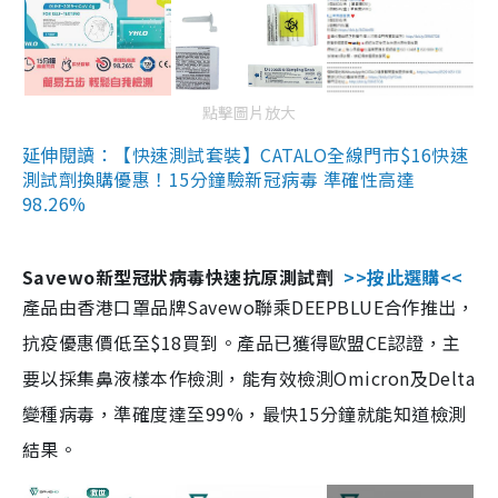
點擊圖片放大
延伸閱讀：【快速測試套裝】CATALO全線門市$16快速
測試劑換購優惠！15分鐘驗新冠病毒 準確性高達
98.26%
Savewo新型冠狀病毒快速抗原測試劑
>>按此選購<<
產品由香港口罩品牌Savewo聯乘DEEPBLUE合作推出，
抗疫優惠價低至$18買到。產品已獲得歐盟CE認證，主
要以採集鼻液樣本作檢測，能有效檢測Omicron及Delta
變種病毒，準確度達至99%，最快15分鐘就能知道檢測
結果。