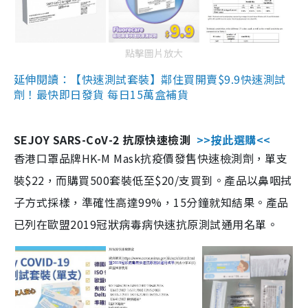
點擊圖片放大
延伸閱讀：【快速測試套裝】鄰住買開賣$9.9快速測試
劑！最快即日發貨 每日15萬盒補貨
SEJOY SARS-CoV-2 抗原快速檢測
>>按此選購<<
香港口罩品牌HK-M Mask抗疫價發售快速檢測劑，單支
裝$22，而購買500套裝低至$20/支買到。產品以鼻咽拭
子方式採樣，準確性高達99%，15分鐘就知結果。產品
已列在歐盟2019冠狀病毒病快速抗原測試通用名單。