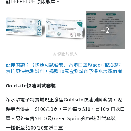
發DEEPBLUE 原廠版本。
+2
點擊圖片放大
延伸閱讀：【快速測試套裝】香港口罩廠acc+推$18病
毒抗原快速測試劑！捐贈10萬盒測試劑予深水埗露宿者
Goldsite快速測試套裝
深水埗電子特賣城現正發售Goldsite快速測試套裝，現
時更有優惠，$100/10支，平均每支$10，買10支再送口
罩。另外有售YHLO及Green Spring的快速測試套裝，
一樣低至$100/10支送口罩。