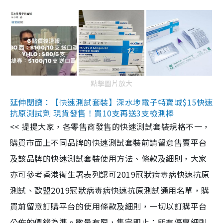
點擊圖片放大
延伸閱讀：【快速測試套裝】深水埗電子特賣城$15快速
抗原測試劑 現貨發售！買10支再送3支檢測棒
<< 提提大家，各零售商發售的快速測試套裝規格不一，
購買市面上不同品牌的快速測試套裝前請留意售賣平台
及該品牌的快速測試套裝使用方法、條款及細則，大家
亦可參考香港衞生署表列認可2019冠狀病毒病快速抗原
測試、歐盟2019冠狀病毒病快速抗原測試通用名單，購
買前留意訂購平台的使用條款及細則，一切以訂購平台
公佈的價錢為準。數量有限，售完即止；所有優惠細則