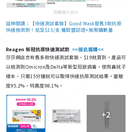
點擊圖片放大
延伸閱讀：【快速測試套裝】Good Mask發售3款抗原
快速檢測劑！低至$15/支 獲歐盟認證+無限購數量
Reagen 新冠抗原快速測試劑
>>按此選購<<
莎莎網店亦有售多款快速測試套裝，$19就買到。產品可
以檢測到Omicron及Delta等新型冠狀病毒，使用鼻拭子
樣本，只需15分鐘就可以取得快速抗原測試結果。靈敏
度95.2%，特異度98.1%。
+2