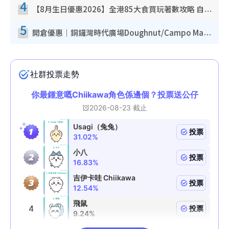
4
【8月生日優惠2026】全港85大食買玩著數攻略 自助餐/火鍋放題同行免費＋誠品/DONKI送現金券
5
開倉優惠｜銅鑼灣時代廣場Doughnut/Campo Marzio開倉低至1折！背囊、書包、手袋劈價$200起