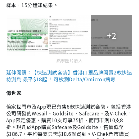
樣本，15分鐘知結果。
+2
點擊圖片放大
延伸閱讀：【快速測試套裝】香港口罩品牌開賣2款快速
檢測劑 最平$18起 ！可檢測Delta/Omicron病毒
億世家
億家世門市及App現已有售6款快速測試套裝，包括香港
公司研發的Wesail、Goldsite、Safecare、及V-Chek。
App限定優惠，購買10支可享75折，而門市則10支8
折。現凡於App購買Safecare及Goldsite，售價低至
$186.7，平均每支只需$18.6就買到。V-Chek門市購買