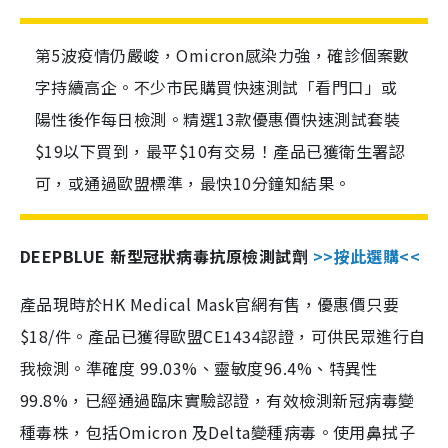
第5波疫情仍嚴峻，Omicron感染力強，確診個案數
字持續高企。不少市民購買快速測試「看門口」或
陽性後作每日檢測。精選13款優惠價快速測試套裝
$19以下買到，最平$10有交易！產品已獲衛生署認
可，或通過歐盟標準，最快10分鐘知結果。
DEEPBLUE 新型冠狀病毒抗原檢測試劑
>>按此選購<<
產品現時於HK Medical Mask官網有售，優惠價只要
$18/件。產品已獲得歐盟CE1434認證，可供民眾進行自
我檢測。準確度 99.03%、靈敏度96.4%、特異性
99.8%，已經通過臨床實驗認證，有效檢測新冠病毒變
種毒株，包括Omicron 及Delta變種病毒。使用鼻拭子