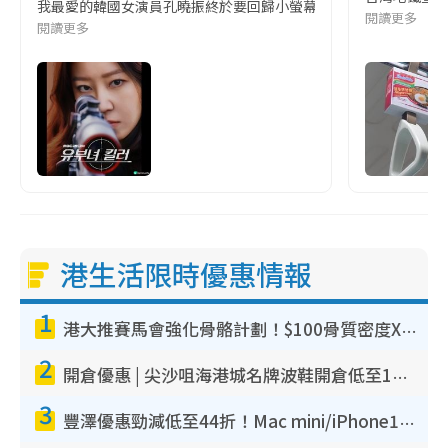
我最愛的韓國女演員孔曉振終於要回歸小螢幕啦!這次的劇本改編自同名
閱讀更多
閱讀更多
港生活限時優惠情報
1
港大推賽馬會強化骨骼計劃！$100骨質密度X光檢查 完成免費運動訓練送超市禮券！附參加資格
2
開倉優惠 | 尖沙咀海港城名牌波鞋開倉低至1折！On鞋$899起／Joy&Peace鞋履$98起
3
豐澤優惠勁減低至44折！Mac mini/iPhone17Pro大減價！廚房家電$220起