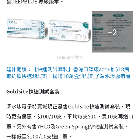
發DEEPBLUE 原廠版本。
+2
點擊圖片放大
延伸閱讀：【快速測試套裝】香港口罩廠acc+推$18病
毒抗原快速測試劑！捐贈10萬盒測試劑予深水埗露宿者
Goldsite快速測試套裝
深水埗電子特賣城現正發售Goldsite快速測試套裝，現
時更有優惠，$100/10支，平均每支$10，買10支再送口
罩。另外有售YHLO及Green Spring的快速測試套裝，
一樣低至$100/10支送口罩。