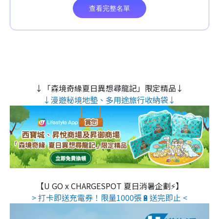
↓「森境奇緣夏日異想尋龍記」限定精品↓
↓漫遊秘境地墊、多用途旅行收納袋↓
【U GO x CHARGESPOT 夏日消暑企劃⚡】
> 打卡即送充電券！限量1000張🔋送完即止 <