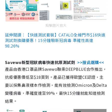
點擊圖片放大
延伸閱讀：【快速測試套裝】CATALO全線門市$16快速
測試劑換購優惠！15分鐘驗新冠病毒 準確性高達
98.26%
Savewo新型冠狀病毒快速抗原測試劑
>>按此選購<<
產品由香港口罩品牌Savewo聯乘DEEPBLUE合作推出，
抗疫優惠價低至$18買到。產品已獲得歐盟CE認證，主
要以採集鼻液樣本作檢測，能有效檢測Omicron及Delta
變種病毒，準確度達至99%，最快15分鐘就能知道檢測
結果。