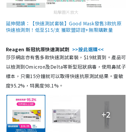
點擊圖片放大
延伸閱讀：【快速測試套裝】Good Mask發售3款抗原
快速檢測劑！低至$15/支 獲歐盟認證+無限購數量
Reagen 新冠抗原快速測試劑
>>按此選購<<
莎莎網店亦有售多款快速測試套裝，$19就買到。產品可
以檢測到Omicron及Delta等新型冠狀病毒，使用鼻拭子
樣本，只需15分鐘就可以取得快速抗原測試結果。靈敏
度95.2%，特異度98.1%。
+2