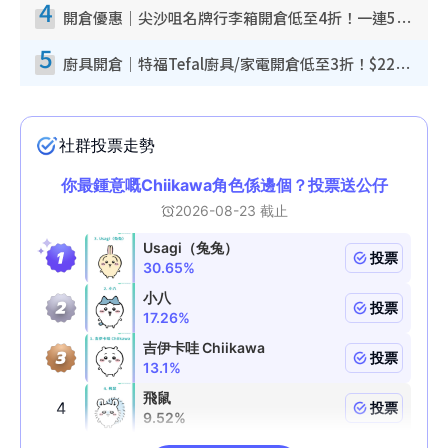
4
開倉優惠｜尖沙咀名牌行李箱開倉低至4折！一連5日 American Tourister/ace./Hallmark $200起！
5
廚具開倉｜特福Tefal廚具/家電開倉低至3折！$220起買平底鍋/炒鑊/湯煲！電飯煲/吸塵機/燙斗$418起