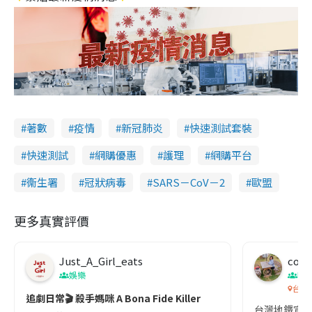
著數
疫情
新冠肺炎
快速測試套裝
快速測試
網購優惠
護理
網購平台
衞生署
冠狀病毒
SARS－CoV－2
歐盟
更多真實評價
Just_A_Girl_eats
co c
娛樂
吹
台灣
追劇日常🎬 殺手媽咪 A Bona Fide Killer
台灣地鐵宣