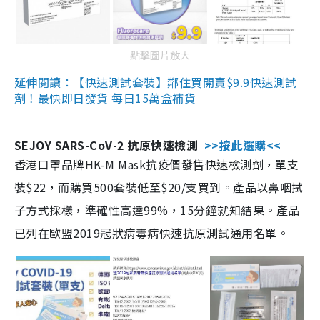
點擊圖片放大
延伸閱讀：【快速測試套裝】鄰住買開賣$9.9快速測試
劑！最快即日發貨 每日15萬盒補貨
SEJOY SARS-CoV-2 抗原快速檢測
>>按此選購<<
香港口罩品牌HK-M Mask抗疫價發售快速檢測劑，單支
裝$22，而購買500套裝低至$20/支買到。產品以鼻咽拭
子方式採樣，準確性高達99%，15分鐘就知結果。產品
已列在歐盟2019冠狀病毒病快速抗原測試通用名單。