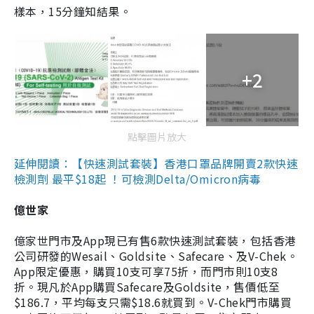
樣本，15分鐘知結果。
+2
點擊圖片放大
延伸閱讀：【快速測試套裝】香港口罩品牌開賣2款快速
檢測劑 最平$18起 ！可檢測Delta/Omicron病毒
億世家
億家世門市及App現已有售6款快速測試套裝，包括香港
公司研發的Wesail、Goldsite、Safecare、及V-Chek。
App限定優惠，購買10支可享75折，而門市則10支8
折。現凡於App購買Safecare及Goldsite，售價低至
$186.7，平均每支只需$18.6就買到。V-Chek門市購買