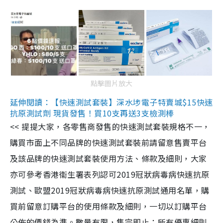
點擊圖片放大
延伸閱讀：【快速測試套裝】深水埗電子特賣城$15快速
抗原測試劑 現貨發售！買10支再送3支檢測棒
<< 提提大家，各零售商發售的快速測試套裝規格不一，
購買市面上不同品牌的快速測試套裝前請留意售賣平台
及該品牌的快速測試套裝使用方法、條款及細則，大家
亦可參考香港衞生署表列認可2019冠狀病毒病快速抗原
測試、歐盟2019冠狀病毒病快速抗原測試通用名單，購
買前留意訂購平台的使用條款及細則，一切以訂購平台
公佈的價錢為準。數量有限，售完即止；所有優惠細則