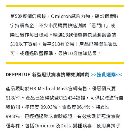
第5波疫情仍嚴峻，Omicron感染力強，確診個案數
字持續高企。不少市民購買快速測試「看門口」或
陽性後作每日檢測。精選13款優惠價快速測試套裝
$19以下買到，最平$10有交易！產品已獲衛生署認
可，或通過歐盟標準，最快10分鐘知結果。
DEEPBLUE 新型冠狀病毒抗原檢測試劑
>>按此選購<<
產品現時於HK Medical Mask官網有售，優惠價只要
$18/件。產品已獲得歐盟CE1434認證，可供民眾進行自
我檢測。準確度 99.03%、靈敏度96.4%、特異性
99.8%，已經通過臨床實驗認證，有效檢測新冠病毒變
種毒株，包括Omicron 及Delta變種病毒。使用鼻拭子