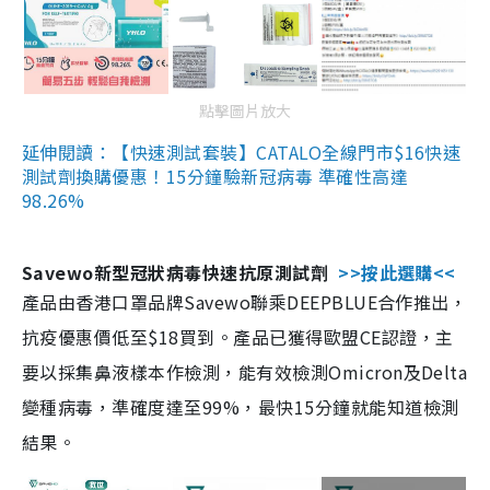
點擊圖片放大
延伸閱讀：【快速測試套裝】CATALO全線門市$16快速
測試劑換購優惠！15分鐘驗新冠病毒 準確性高達
98.26%
Savewo新型冠狀病毒快速抗原測試劑
>>按此選購<<
產品由香港口罩品牌Savewo聯乘DEEPBLUE合作推出，
抗疫優惠價低至$18買到。產品已獲得歐盟CE認證，主
要以採集鼻液樣本作檢測，能有效檢測Omicron及Delta
變種病毒，準確度達至99%，最快15分鐘就能知道檢測
結果。