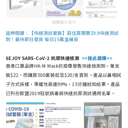
點擊圖片放大
延伸閱讀：【快速測試套裝】鄰住買開賣$9.9快速測試
劑！最快即日發貨 每日15萬盒補貨
SEJOY SARS-CoV-2 抗原快速檢測
>>按此選購<<
香港口罩品牌HK-M Mask抗疫價發售快速檢測劑，單支
裝$22，而購買500套裝低至$20/支買到。產品以鼻咽拭
子方式採樣，準確性高達99%，15分鐘就知結果。產品
已列在歐盟2019冠狀病毒病快速抗原測試通用名單。