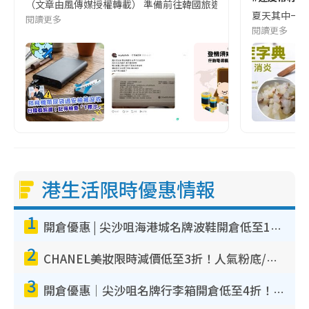
（文章由風傳媒授權轉載） 準備前往韓國旅遊的民眾，近期要特別留
夏天其中一種時
閱讀更多
閱讀更多
港生活限時優惠情報
1
開倉優惠 | 尖沙咀海港城名牌波鞋開倉低至1折！On鞋$899起／Joy&Peace鞋履$98起
2
CHANEL美妝限時減價低至3折！人氣粉底/唇膏/精華液低至$275！COCO香水都有平
3
開倉優惠｜尖沙咀名牌行李箱開倉低至4折！一連5日 American Tourister/ace./Hallmark $200起！