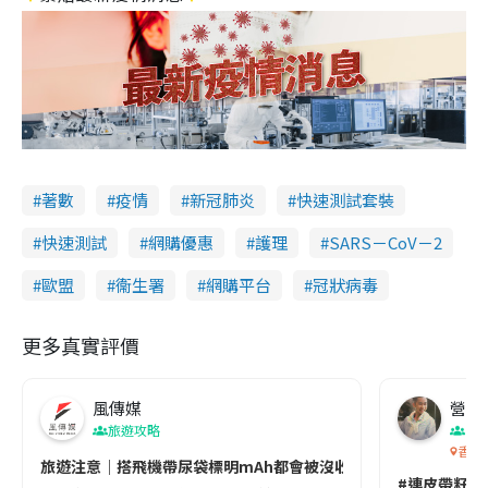
著數
疫情
新冠肺炎
快速測試套裝
快速測試
網購優惠
護理
SARS－CoV－2
歐盟
衞生署
網購平台
冠狀病毒
更多真實評價
風傳媒
營養教
旅遊攻略
生
香港
旅遊注意｜搭飛機帶尿袋標明mAh都會被沒收😱出發前切記檢查「1
#連皮帶籽都