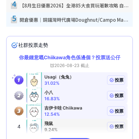
4
【8月生日優惠2026】全港85大食買玩著數攻略 自助餐/火鍋放題同行免費＋誠品/DONKI送現金券
5
開倉優惠｜銅鑼灣時代廣場Doughnut/Campo Marzio開倉低至1折！背囊、書包、手袋劈價$200起