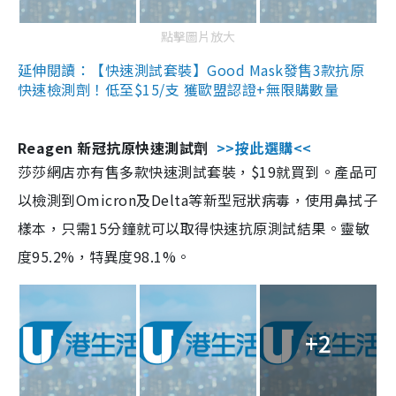
點擊圖片放大
延伸閱讀：【快速測試套裝】Good Mask發售3款抗原
快速檢測劑！低至$15/支 獲歐盟認證+無限購數量
Reagen 新冠抗原快速測試劑
>>按此選購<<
莎莎網店亦有售多款快速測試套裝，$19就買到。產品可
以檢測到Omicron及Delta等新型冠狀病毒，使用鼻拭子
樣本，只需15分鐘就可以取得快速抗原測試結果。靈敏
度95.2%，特異度98.1%。
+2