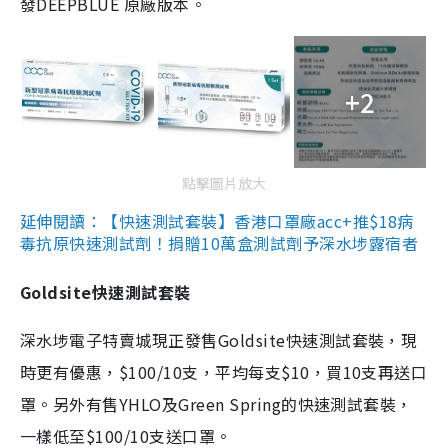
發DEEPBLUE 原廠版本。
+2
點擊圖片放大
延伸閱讀：【快速測試套裝】香港口罩廠acc+推$18病
毒抗原快速測試劑！捐贈10萬盒測試劑予深水埗露宿者
Goldsite快速測試套裝
深水埗電子特賣城現正發售Goldsite快速測試套裝，現
時更有優惠，$100/10支，平均每支$10，買10支再送口
罩。另外有售YHLO及Green Spring的快速測試套裝，
一樣低至$100/10支送口罩。