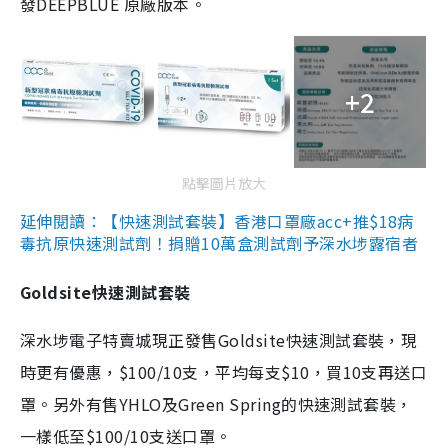
發DEEPBLUE 原廠版本。
+2
點擊圖片放大
延伸閱讀：【快速測試套裝】香港口罩廠acc+推$18病
毒抗原快速測試劑！捐贈10萬盒測試劑予深水埗露宿者
Goldsite快速測試套裝
深水埗電子特賣城現正發售Goldsite快速測試套裝，現
時更有優惠，$100/10支，平均每支$10，買10支再送口
罩。另外有售YHLO及Green Spring的快速測試套裝，
一樣低至$100/10支送口罩。