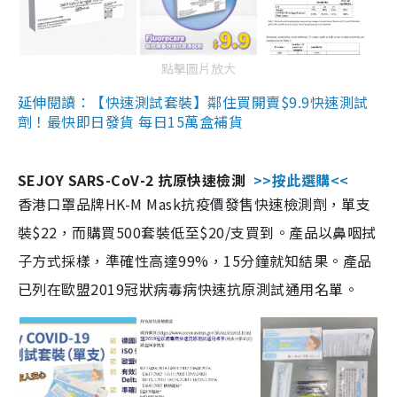
點擊圖片放大
延伸閱讀：【快速測試套裝】鄰住買開賣$9.9快速測試
劑！最快即日發貨 每日15萬盒補貨
SEJOY SARS-CoV-2 抗原快速檢測
>>按此選購<<
香港口罩品牌HK-M Mask抗疫價發售快速檢測劑，單支
裝$22，而購買500套裝低至$20/支買到。產品以鼻咽拭
子方式採樣，準確性高達99%，15分鐘就知結果。產品
已列在歐盟2019冠狀病毒病快速抗原測試通用名單。