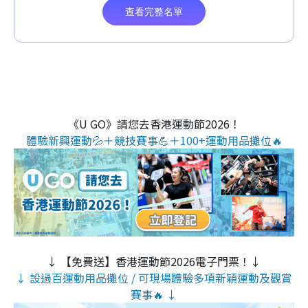
《U GO》請您去香港運動節2026！
體驗新興運動💦＋競技賽事💪＋100+運動用品攤位🔥
↓ 【免費送】香港運動節2026電子門票！↓
↓ 設過百運動用品攤位 / 可現場體驗多項新穎運動及觀賞
賽事🔥 ↓