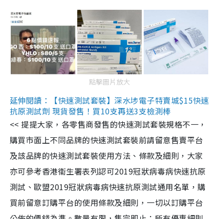
點擊圖片放大
延伸閱讀：【快速測試套裝】深水埗電子特賣城$15快速
抗原測試劑 現貨發售！買10支再送3支檢測棒
<< 提提大家，各零售商發售的快速測試套裝規格不一，
購買市面上不同品牌的快速測試套裝前請留意售賣平台
及該品牌的快速測試套裝使用方法、條款及細則，大家
亦可參考香港衞生署表列認可2019冠狀病毒病快速抗原
測試、歐盟2019冠狀病毒病快速抗原測試通用名單，購
買前留意訂購平台的使用條款及細則，一切以訂購平台
公佈的價錢為準。數量有限，售完即止；所有優惠細則