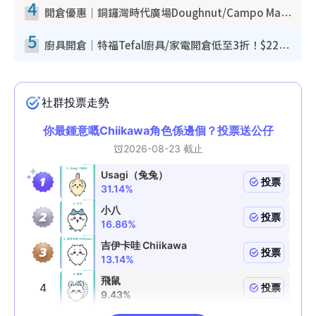
4
開倉優惠｜銅鑼灣時代廣場Doughnut/Campo Marzio開倉低至1折！背囊、書包、手袋劈價$200起
5
廚具開倉｜特福Tefal廚具/家電開倉低至3折！$220起買平底鍋/炒鑊/湯煲！電飯煲/吸塵機/燙斗$418起