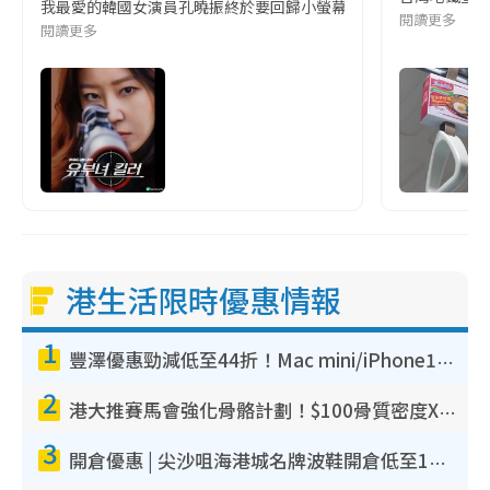
我最愛的韓國女演員孔曉振終於要回歸小螢幕啦!這次的劇本改編自同名
閱讀更多
閱讀更多
港生活限時優惠情報
1
豐澤優惠勁減低至44折！Mac mini/iPhone17Pro大減價！廚房家電$220起
2
港大推賽馬會強化骨骼計劃！$100骨質密度X光檢查 完成免費運動訓練送超市禮券！附參加資格
3
開倉優惠 | 尖沙咀海港城名牌波鞋開倉低至1折！On鞋$899起／Joy&Peace鞋履$98起