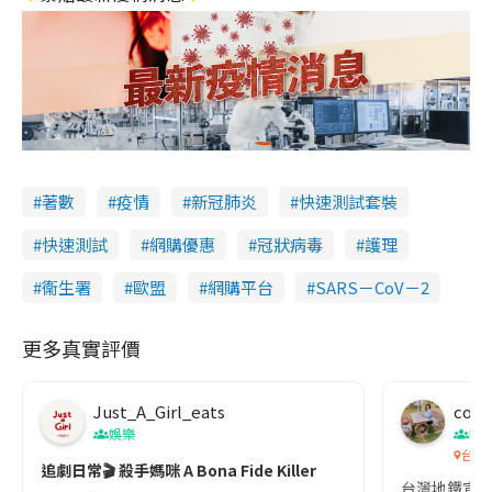
著數
疫情
新冠肺炎
快速測試套裝
快速測試
網購優惠
冠狀病毒
護理
衞生署
歐盟
網購平台
SARS－CoV－2
更多真實評價
Just_A_Girl_eats
co c
娛樂
吹
台灣
追劇日常🎬 殺手媽咪 A Bona Fide Killer
台灣地鐵宣