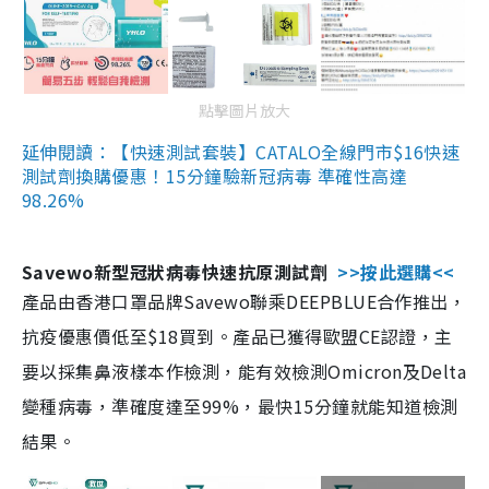
點擊圖片放大
延伸閱讀：【快速測試套裝】CATALO全線門市$16快速
測試劑換購優惠！15分鐘驗新冠病毒 準確性高達
98.26%
Savewo新型冠狀病毒快速抗原測試劑
>>按此選購<<
產品由香港口罩品牌Savewo聯乘DEEPBLUE合作推出，
抗疫優惠價低至$18買到。產品已獲得歐盟CE認證，主
要以採集鼻液樣本作檢測，能有效檢測Omicron及Delta
變種病毒，準確度達至99%，最快15分鐘就能知道檢測
結果。