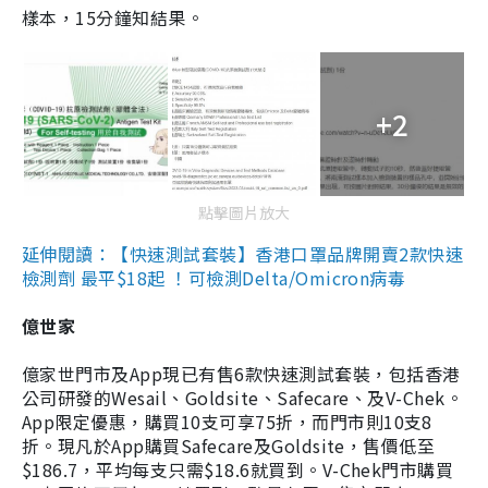
樣本，15分鐘知結果。
+2
點擊圖片放大
延伸閱讀：【快速測試套裝】香港口罩品牌開賣2款快速
檢測劑 最平$18起 ！可檢測Delta/Omicron病毒
億世家
億家世門市及App現已有售6款快速測試套裝，包括香港
公司研發的Wesail、Goldsite、Safecare、及V-Chek。
App限定優惠，購買10支可享75折，而門市則10支8
折。現凡於App購買Safecare及Goldsite，售價低至
$186.7，平均每支只需$18.6就買到。V-Chek門市購買