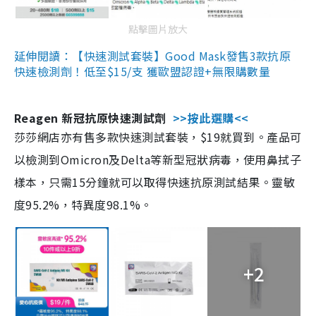
點擊圖片放大
延伸閱讀：【快速測試套裝】Good Mask發售3款抗原
快速檢測劑！低至$15/支 獲歐盟認證+無限購數量
Reagen 新冠抗原快速測試劑
>>按此選購<<
莎莎網店亦有售多款快速測試套裝，$19就買到。產品可
以檢測到Omicron及Delta等新型冠狀病毒，使用鼻拭子
樣本，只需15分鐘就可以取得快速抗原測試結果。靈敏
度95.2%，特異度98.1%。
+2