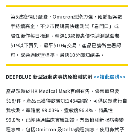
第5波疫情仍嚴峻，Omicron感染力強，確診個案數
字持續高企。不少市民購買快速測試「看門口」或
陽性後作每日檢測。精選13款優惠價快速測試套裝
$19以下買到，最平$10有交易！產品已獲衛生署認
可，或通過歐盟標準，最快10分鐘知結果。
DEEPBLUE 新型冠狀病毒抗原檢測試劑
>>按此選購<<
產品現時於HK Medical Mask官網有售，優惠價只要
$18/件。產品已獲得歐盟CE1434認證，可供民眾進行自
我檢測。準確度 99.03%、靈敏度96.4%、特異性
99.8%，已經通過臨床實驗認證，有效檢測新冠病毒變
種毒株，包括Omicron 及Delta變種病毒。使用鼻拭子