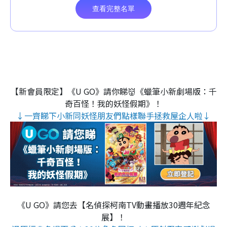
【新會員限定】《U GO》請你睇👹《蠟筆小新劇場版：千
奇百怪！我的妖怪假期》！
↓一齊睇下小新同妖怪朋友們點樣聯手拯救屋企人啦↓
《U GO》請您去【名偵探柯南TV動畫播放30週年紀念
展】！