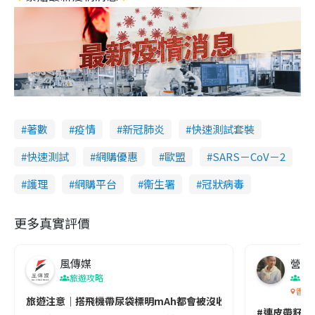
著數
疫情
新冠肺炎
快速測試套裝
快速測試
網購優惠
歐盟
SARS－CoV－2
護理
網購平台
衞生署
冠狀病毒
更多真實評價
風傳媒
營養教
旅遊攻略
生
香港
旅遊注意｜搭飛機帶尿袋標明mAh都會被沒收😱出發前切記檢查「1
#連皮帶籽都