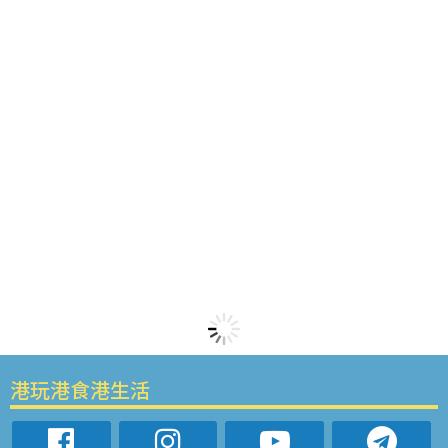
港玩港食港生活