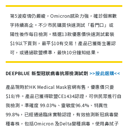
第5波疫情仍嚴峻，Omicron感染力強，確診個案數
字持續高企。不少市民購買快速測試「看門口」或
陽性後作每日檢測。精選13款優惠價快速測試套裝
$19以下買到，最平$10有交易！產品已獲衛生署認
可，或通過歐盟標準，最快10分鐘知結果。
DEEPBLUE 新型冠狀病毒抗原檢測試劑
>>按此選購<<
產品現時於HK Medical Mask官網有售，優惠價只要
$18/件。產品已獲得歐盟CE1434認證，可供民眾進行自
我檢測。準確度 99.03%、靈敏度96.4%、特異性
99.8%，已經通過臨床實驗認證，有效檢測新冠病毒變
種毒株，包括Omicron 及Delta變種病毒。使用鼻拭子