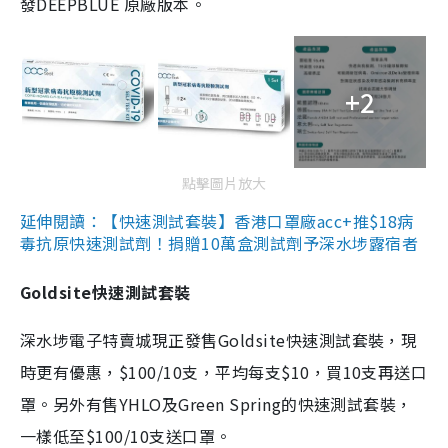
發DEEPBLUE 原廠版本。
+2
點擊圖片放大
延伸閱讀：【快速測試套裝】香港口罩廠acc+推$18病
毒抗原快速測試劑！捐贈10萬盒測試劑予深水埗露宿者
Goldsite快速測試套裝
深水埗電子特賣城現正發售Goldsite快速測試套裝，現
時更有優惠，$100/10支，平均每支$10，買10支再送口
罩。另外有售YHLO及Green Spring的快速測試套裝，
一樣低至$100/10支送口罩。