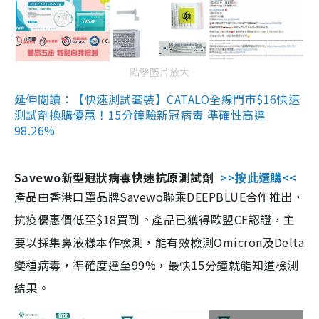
點擊圖片放大
延伸閱讀：【快速測試套裝】CATALO全線門市$16快速
測試劑換購優惠！15分鐘驗新冠病毒 準確性高達
98.26%
Savewo新型冠狀病毒快速抗原測試劑
>>按此選購<<
產品由香港口罩品牌Savewo聯乘DEEPBLUE合作推出，
抗疫優惠價低至$18買到。產品已獲得歐盟CE認證，主
要以採集鼻液樣本作檢測，能有效檢測Omicron及Delta
變種病毒，準確度達至99%，最快15分鐘就能知道檢測
結果。