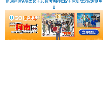
還原經典名場面📹＋30位角色同框📸＋原創限定感謝劇場
🍿