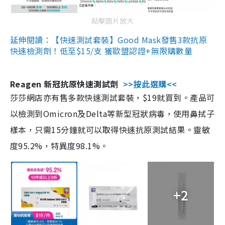
點擊圖片放大
延伸閱讀：【快速測試套裝】Good Mask發售3款抗原
快速檢測劑！低至$15/支 獲歐盟認證+無限購數量
Reagen 新冠抗原快速測試劑
>>按此選購<<
莎莎網店亦有售多款快速測試套裝，$19就買到。產品可
以檢測到Omicron及Delta等新型冠狀病毒，使用鼻拭子
樣本，只需15分鐘就可以取得快速抗原測試結果。靈敏
度95.2%，特異度98.1%。
+2