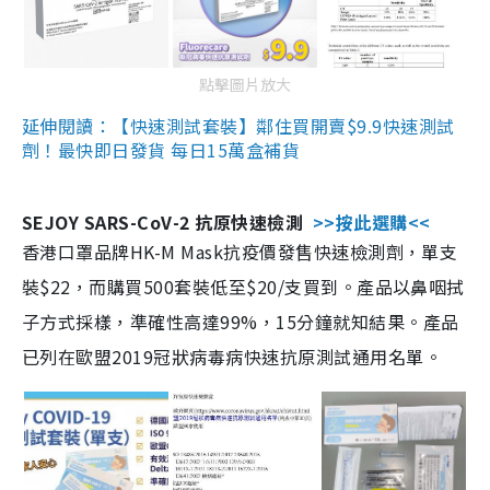
點擊圖片放大
延伸閱讀：【快速測試套裝】鄰住買開賣$9.9快速測試
劑！最快即日發貨 每日15萬盒補貨
SEJOY SARS-CoV-2 抗原快速檢測
>>按此選購<<
香港口罩品牌HK-M Mask抗疫價發售快速檢測劑，單支
裝$22，而購買500套裝低至$20/支買到。產品以鼻咽拭
子方式採樣，準確性高達99%，15分鐘就知結果。產品
已列在歐盟2019冠狀病毒病快速抗原測試通用名單。