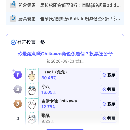
4
開倉優惠｜馬拉松開倉低至3折！直擊$99起買adidas／New Balance／Puma鞋款 STANLEY保溫杯劈價至$119起
5
廚具優惠｜普樂氏/意美廚/Buffalo廚具低至3折！$89起買煎鍋／炒鑊／個人鍋 同場小家電激減至$99起