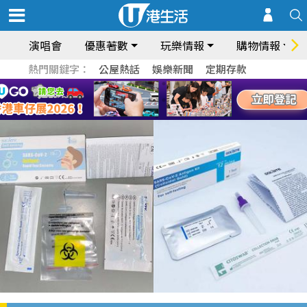
演唱會
優惠著數
玩樂情報
購物情報
熱門關鍵字：
公屋熱話
娛樂新聞
定期存款