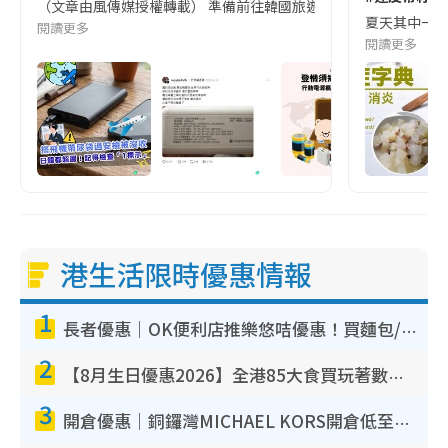
（文章由風傳媒授權轉載） 準備前往韓國旅遊的民眾，近期要特別留
夏天其中一種時
閱讀更多
閱讀更多
港生活限時優惠情報
1
長者優惠｜OK便利店推樂悠咭優惠！買麵包/牛奶/保健品拍卡即減
2
【8月生日優惠2026】全港85大食買玩著數攻略 自助餐/火鍋放題同行免費＋誠品/DONKI送現金券
3
開倉優惠｜銅鑼灣MICHAEL KORS開倉低至17折！直擊$500起買手袋/銀包/鞋款 必買經典Jet Set系列