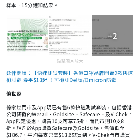
樣本，15分鐘知結果。
+2
點擊圖片放大
延伸閱讀：【快速測試套裝】香港口罩品牌開賣2款快速
檢測劑 最平$18起 ！可檢測Delta/Omicron病毒
億世家
億家世門市及App現已有售6款快速測試套裝，包括香港
公司研發的Wesail、Goldsite、Safecare、及V-Chek。
App限定優惠，購買10支可享75折，而門市則10支8
折。現凡於App購買Safecare及Goldsite，售價低至
$186.7，平均每支只需$18.6就買到。V-Chek門市購買