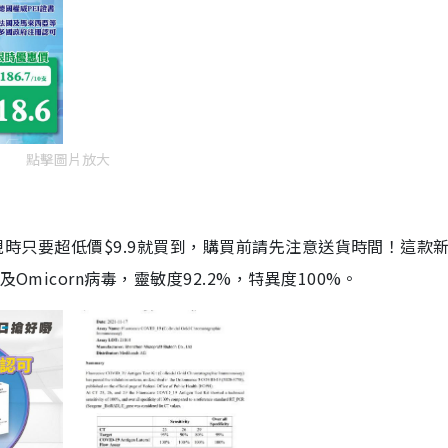
點擊圖片放大
劑，現時只要超低價$9.9就買到，購買前請先注意送貨時間！這款
Omicorn病毒，靈敏度92.2%，特異度100%。