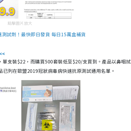
點擊圖片放大
速測試劑！最快即日發貨 每日15萬盒補貨
<<
，單支裝$22，而購買500套裝低至$20/支買到。產品以鼻咽
品已列在歐盟2019冠狀病毒病快速抗原測試通用名單。