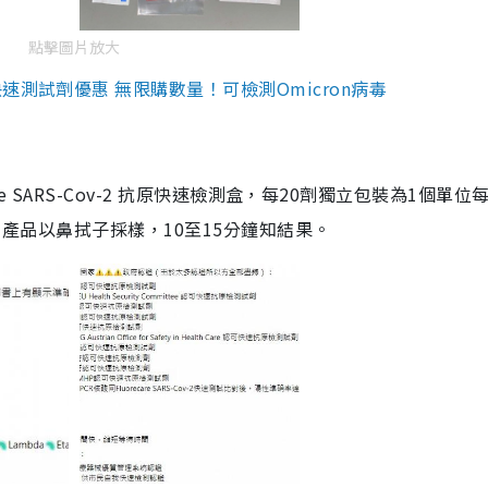
點擊圖片放大
測試劑優惠 無限購數量！可檢測Omicron病毒
are SARS-Cov-2 抗原快速檢測盒，每20劑獨立包裝為1個單位
5。產品以鼻拭子採樣，10至15分鐘知結果。