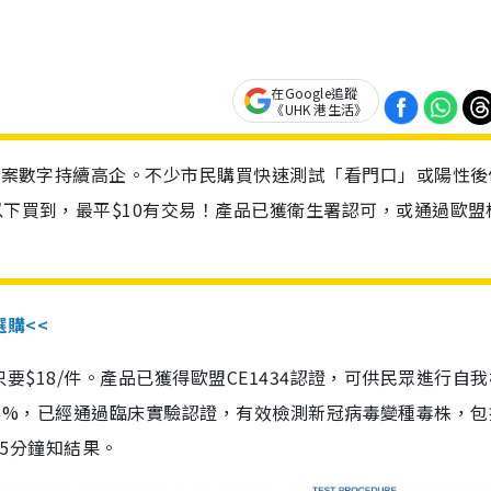
在Google追蹤
《UHK 港生活》
診個案數字持續高企。不少市民購買快速測試「看門口」或陽性後
以下買到，最平$10有交易！產品已獲衛生署認可，或通過歐盟
選購<<
惠價只要$18/件。產品已獲得歐盟CE1434認證，可供民眾進行自
性99.8%，已經通過臨床實驗認證，有效檢測新冠病毒變種毒株，
，15分鐘知結果。