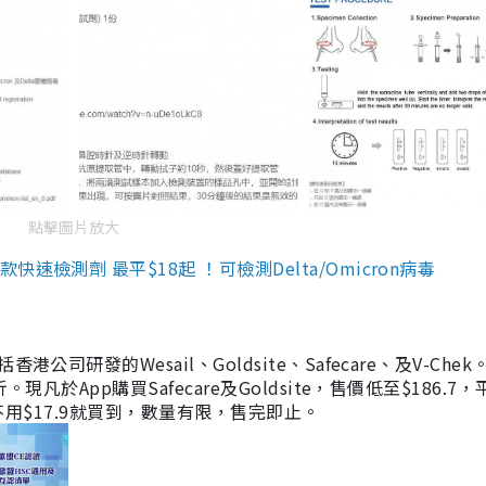
點擊圖片放大
檢測劑 最平$18起 ！可檢測Delta/Omicron病毒
研發的Wesail、Goldsite、Safecare、及V-Chek。
凡於App購買Safecare及Goldsite，售價低至$186.7
均不用$17.9就買到，數量有限，售完即止。