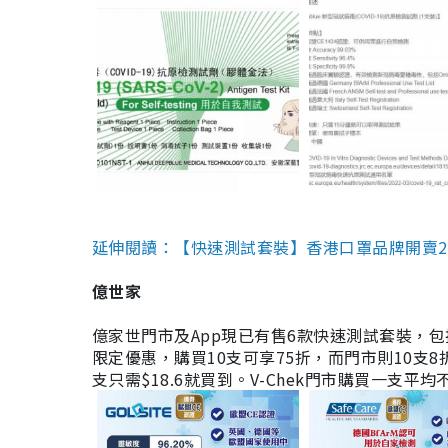
延伸閱讀：【快速測試套裝】香港口罩品牌開賣2款快速
億世家
億家世門市及App現已有售6款快速測試套裝，包括香港公司
限定優惠，購買10支可享75折，而門市則10支8折。現
支只需$18.6就買到。V-Chek門市購買一支平