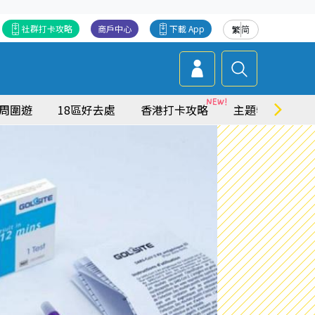
社群打卡攻略
商戶中心
下載 App
繁
简
周圍遊
18區好去處
香港打卡攻略
主題特集