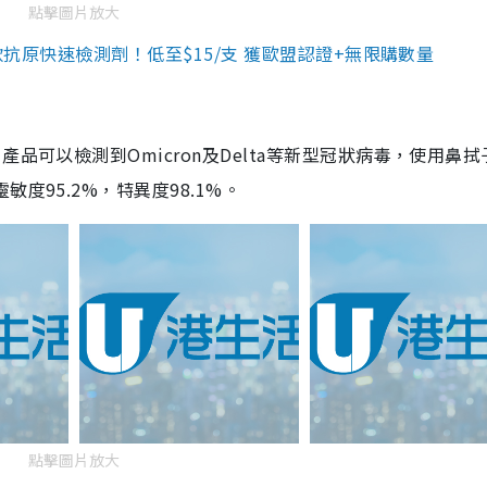
點擊圖片放大
3款抗原快速檢測劑！低至$15/支 獲歐盟認證+無限購數量
品可以檢測到Omicron及Delta等新型冠狀病毒，使用鼻拭
度95.2%，特異度98.1%。
點擊圖片放大