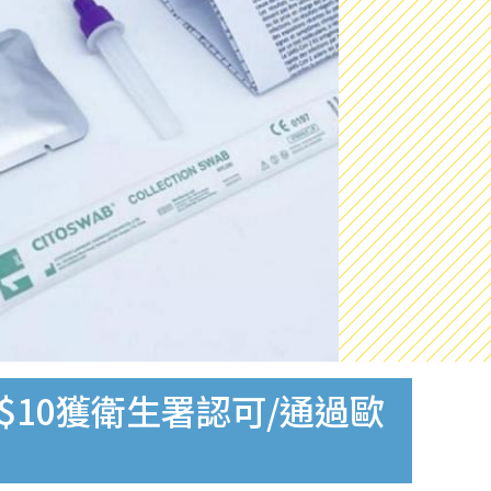
$10獲衛生署認可/通過歐