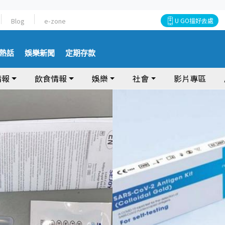
Blog
e-zone
U GO搵好去處
熱話
娛樂新聞
定期存款
情報
飲食情報
娛樂
社會
影片專區