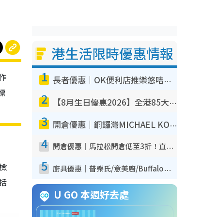
港生活限時優惠情報
1
作
長者優惠｜OK便利店推樂悠咭優惠！買麵包/牛奶/保健品拍卡即減
標
2
【8月生日優惠2026】全港85大食買玩著數攻略 自助餐/火鍋放題同行免費＋誠品/DONKI送現金券
3
開倉優惠｜銅鑼灣MICHAEL KORS開倉低至17折！直擊$500起買手袋/銀包/鞋款 必買經典Jet Set系列
4
開倉優惠｜馬拉松開倉低至3折！直擊$99起買adidas／New Balance／Puma鞋款 STANLEY保溫杯劈價至$119起
5
我檢
廚具優惠｜普樂氏/意美廚/Buffalo廚具低至3折！$89起買煎鍋／炒鑊／個人鍋 同場小家電激減至$99起
包括
U GO 本週好去處