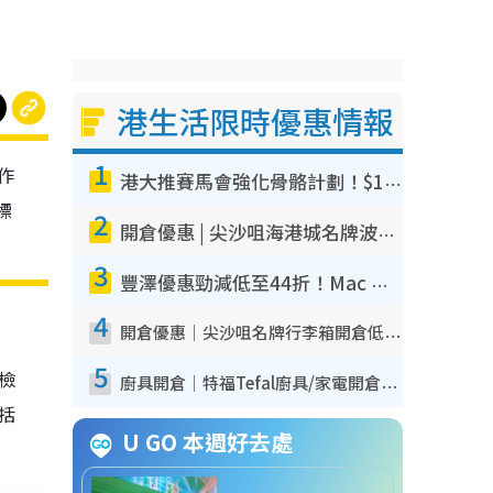
港生活限時優惠情報
1
作
港大推賽馬會強化骨骼計劃！$100骨質密度X光檢查 完成免費運動訓練送超市禮券！附參加資格
標
2
開倉優惠 | 尖沙咀海港城名牌波鞋開倉低至1折！On鞋$899起／Joy&Peace鞋履$98起
3
豐澤優惠勁減低至44折！Mac mini/iPhone17Pro大減價！廚房家電$220起
4
開倉優惠｜尖沙咀名牌行李箱開倉低至4折！一連5日 American Tourister/ace./Hallmark $200起！
5
我檢
廚具開倉｜特福Tefal廚具/家電開倉低至3折！$220起買平底鍋/炒鑊/湯煲！電飯煲/吸塵機/燙斗$418起
包括
U GO 本週好去處