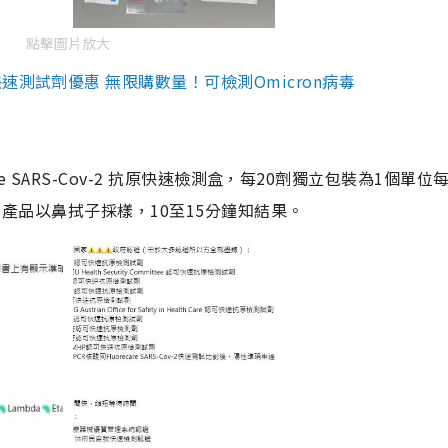
點擊圖片放大
測試劑優惠 無限購數量！可檢測Omicron病毒
are SARS-Cov-2 抗原快速檢測盒，每20劑獨立包裝為1個單位
5。產品以鼻拭子採樣，10至15分鐘知結果。