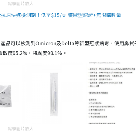
點擊圖片放大
3款抗原快速檢測劑！低至$15/支 獲歐盟認證+無限購數量
品可以檢測到Omicron及Delta等新型冠狀病毒，使用鼻拭
度95.2%，特異度98.1%。
點擊圖片放大