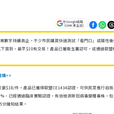
在Google追蹤
《UHK 港生活》
診個案數字持續高企。不少市民購買快速測試「看門口」或陽性後
以下買到，最平$10有交易！產品已獲衛生署認可，或通過歐盟
選購<<
惠價只要$18/件。產品已獲得歐盟CE1434認證，可供民眾進行自
性99.8%，已經通過臨床實驗認證，有效檢測新冠病毒變種毒株，
，15分鐘知結果。