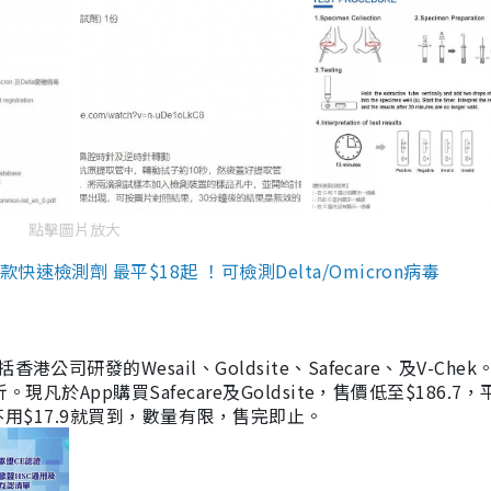
點擊圖片放大
檢測劑 最平$18起 ！可檢測Delta/Omicron病毒
研發的Wesail、Goldsite、Safecare、及V-Chek。
凡於App購買Safecare及Goldsite，售價低至$186.7
均不用$17.9就買到，數量有限，售完即止。