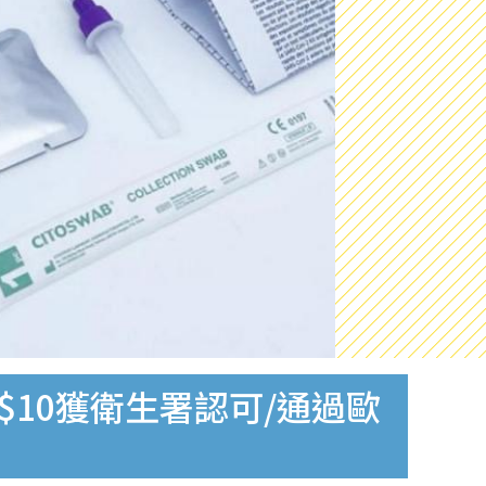
$10獲衛生署認可/通過歐