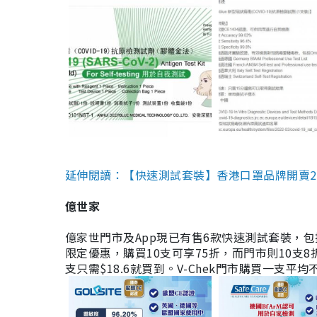
延伸閱讀：【快速測試套裝】香港口罩品牌開賣2款快速
億世家
億家世門市及App現已有售6款快速測試套裝，包括香港公司
限定優惠，購買10支可享75折，而門市則10支8折。現
支只需$18.6就買到。V-Chek門市購買一支平