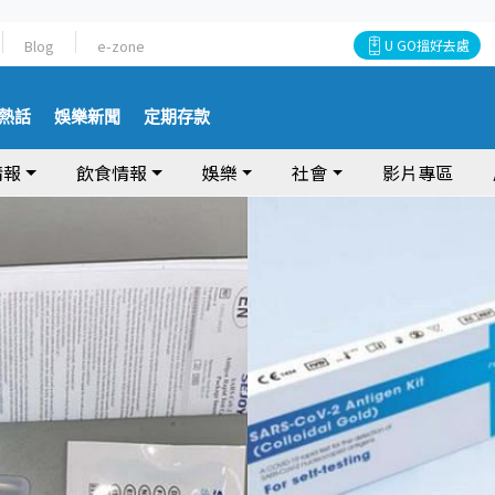
Blog
e-zone
U GO搵好去處
熱話
娛樂新聞
定期存款
情報
飲食情報
娛樂
社會
影片專區