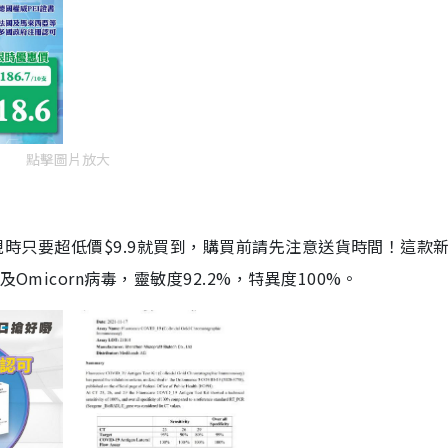
點擊圖片放大
劑，現時只要超低價$9.9就買到，購買前請先注意送貨時間！這款
Omicorn病毒，靈敏度92.2%，特異度100%。