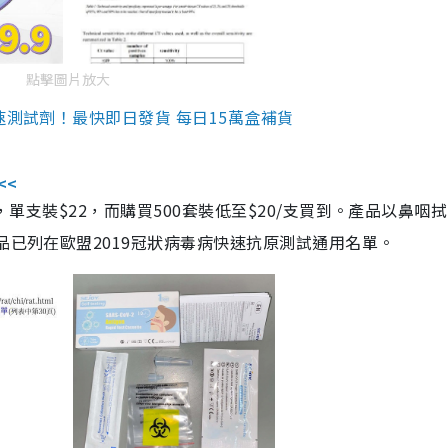
點擊圖片放大
速測試劑！最快即日發貨 每日15萬盒補貨
<<
，單支裝$22，而購買500套裝低至$20/支買到。產品以鼻咽
品已列在歐盟2019冠狀病毒病快速抗原測試通用名單。