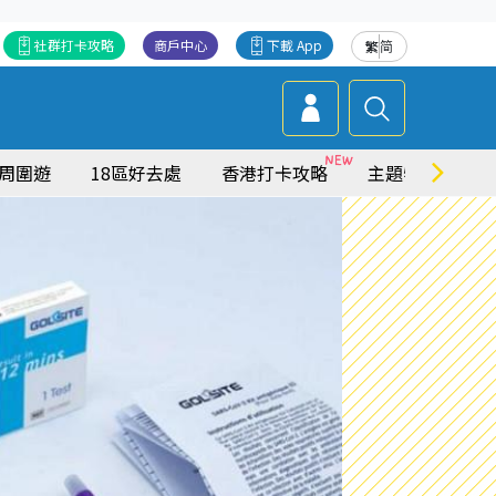
社群打卡攻略
商戶中心
下載 App
繁
简
周圍遊
18區好去處
香港打卡攻略
主題特集