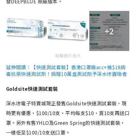
發DEEPBLUE 原廠版本。
+2
點擊圖片放大
延伸閱讀：【快速測試套裝】香港口罩廠acc+推$18病
毒抗原快速測試劑！捐贈10萬盒測試劑予深水埗露宿者
Goldsite快速測試套裝
深水埗電子特賣城現正發售Goldsite快速測試套裝，現
時更有優惠，$100/10支，平均每支$10，買10支再送口
罩。另外有售YHLO及Green Spring的快速測試套裝，
一樣低至$100/10支送口罩。