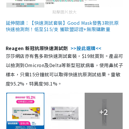
點擊圖片放大
延伸閱讀：【快速測試套裝】Good Mask發售3款抗原
快速檢測劑！低至$15/支 獲歐盟認證+無限購數量
Reagen 新冠抗原快速測試劑
>>按此選購<<
莎莎網店亦有售多款快速測試套裝，$19就買到。產品可
以檢測到Omicron及Delta等新型冠狀病毒，使用鼻拭子
樣本，只需15分鐘就可以取得快速抗原測試結果。靈敏
度95.2%，特異度98.1%。
+2