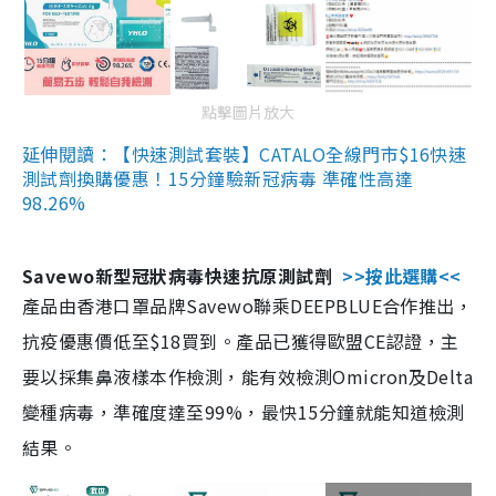
點擊圖片放大
延伸閱讀：【快速測試套裝】CATALO全線門市$16快速
測試劑換購優惠！15分鐘驗新冠病毒 準確性高達
98.26%
Savewo新型冠狀病毒快速抗原測試劑
>>按此選購<<
產品由香港口罩品牌Savewo聯乘DEEPBLUE合作推出，
抗疫優惠價低至$18買到。產品已獲得歐盟CE認證，主
要以採集鼻液樣本作檢測，能有效檢測Omicron及Delta
變種病毒，準確度達至99%，最快15分鐘就能知道檢測
結果。