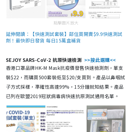
點擊圖片放大
延伸閱讀：【快速測試套裝】鄰住買開賣$9.9快速測試
劑！最快即日發貨 每日15萬盒補貨
SEJOY SARS-CoV-2 抗原快速檢測
>>按此選購<<
香港口罩品牌HK-M Mask抗疫價發售快速檢測劑，單支
裝$22，而購買500套裝低至$20/支買到。產品以鼻咽拭
子方式採樣，準確性高達99%，15分鐘就知結果。產品
已列在歐盟2019冠狀病毒病快速抗原測試通用名單。