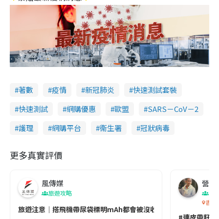
著數
疫情
新冠肺炎
快速測試套裝
快速測試
網購優惠
歐盟
SARS－CoV－2
護理
網購平台
衞生署
冠狀病毒
更多真實評價
風傳媒
營養教
旅遊攻略
生
香港
旅遊注意｜搭飛機帶尿袋標明mAh都會被沒收😱出發前切記檢查「1
#連皮帶籽都