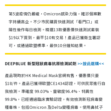
第5波疫情仍嚴峻，Omicron感染力強，確診個案數
字持續高企。不少市民購買快速測試「看門口」或
陽性後作每日檢測。精選13款優惠價快速測試套裝
$19以下買到，最平$10有交易！產品已獲衛生署認
可，或通過歐盟標準，最快10分鐘知結果。
DEEPBLUE 新型冠狀病毒抗原檢測試劑
>>按此選購<<
產品現時於HK Medical Mask官網有售，優惠價只要
$18/件。產品已獲得歐盟CE1434認證，可供民眾進行自
我檢測。準確度 99.03%、靈敏度96.4%、特異性
99.8%，已經通過臨床實驗認證，有效檢測新冠病毒變
種毒株，包括Omicron 及Delta變種病毒。使用鼻拭子