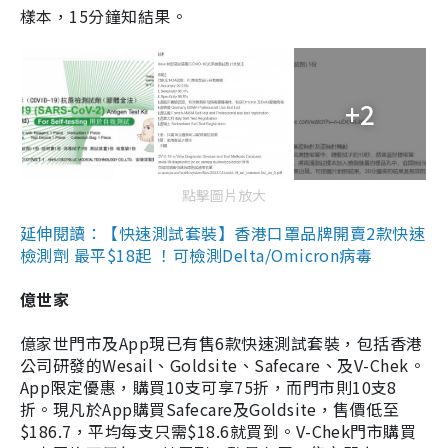
樣本，15分鐘知結果。
+2
點擊圖片放大
延伸閱讀：【快速測試套裝】香港口罩品牌開賣2款快速
檢測劑 最平$18起 ！可檢測Delta/Omicron病毒
億世家
億家世門市及App現已有售6款快速測試套裝，包括香港
公司研發的Wesail、Goldsite、Safecare、及V-Chek。
App限定優惠，購買10支可享75折，而門市則10支8
折。現凡於App購買Safecare及Goldsite，售價低至
$186.7，平均每支只需$18.6就買到。V-Chek門市購買