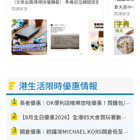
（文章由風傳媒授權轉載） 準備前往韓國旅遊的民眾，近期要特別留
夏天其中一種時
閱讀更多
閱讀更多
港生活限時優惠情報
1
長者優惠｜OK便利店推樂悠咭優惠！買麵包/牛奶/保健品拍卡即減
2
【8月生日優惠2026】全港85大食買玩著數攻略 自助餐/火鍋放題同行免費＋誠品/DONKI送現金券
3
開倉優惠｜銅鑼灣MICHAEL KORS開倉低至17折！直擊$500起買手袋/銀包/鞋款 必買經典Jet Set系列