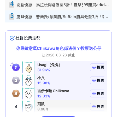
4
開倉優惠｜馬拉松開倉低至3折！直擊$99起買adidas／New Balance／Puma鞋款 STANLEY保溫杯劈價至$119起
5
廚具優惠｜普樂氏/意美廚/Buffalo廚具低至3折！$89起買煎鍋／炒鑊／個人鍋 同場小家電激減至$99起