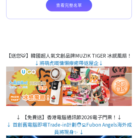
【送您🐯】韓國超人氣文創品牌MUZIK TIGER 冰感風扇！
↓將萌虎嘅慵懶療癒帶返屋企↓
↓ 【免費送】香港電腦通訊節2026電子門票！↓
↓ 首創舊電腦即場Trade-in計劃🧑‍💻Fubon Angels海外成
員將現身✨ ↓