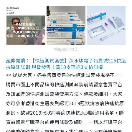
點擊圖片放大
延伸閱讀：【快速測試套裝】深水埗電子特賣城$15快速
抗原測試劑 現貨發售！買10支再送3支檢測棒
<< 提提大家，各零售商發售的快速測試套裝規格不一，
購買市面上不同品牌的快速測試套裝前請留意售賣平台
及該品牌的快速測試套裝使用方法、條款及細則，大家
亦可參考香港衞生署表列認可2019冠狀病毒病快速抗原
測試、歐盟2019冠狀病毒病快速抗原測試通用名單，購
買前留意訂購平台的使用條款及細則，一切以訂購平台
公佈的價錢為準。數量有限，售完即止；所有優惠細則