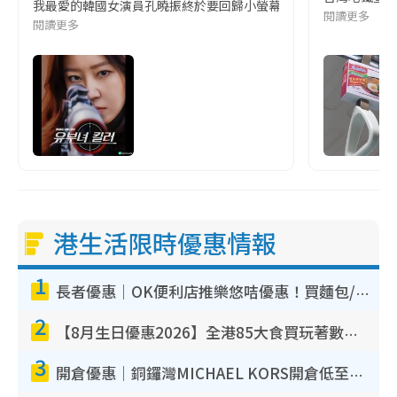
我最愛的韓國女演員孔曉振終於要回歸小螢幕啦!這次的劇本改編自同名
閱讀更多
閱讀更多
港生活限時優惠情報
1
長者優惠｜OK便利店推樂悠咭優惠！買麵包/牛奶/保健品拍卡即減
2
【8月生日優惠2026】全港85大食買玩著數攻略 自助餐/火鍋放題同行免費＋誠品/DONKI送現金券
3
開倉優惠｜銅鑼灣MICHAEL KORS開倉低至17折！直擊$500起買手袋/銀包/鞋款 必買經典Jet Set系列