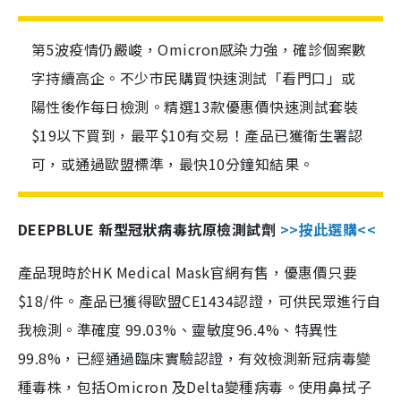
第5波疫情仍嚴峻，Omicron感染力強，確診個案數
字持續高企。不少市民購買快速測試「看門口」或
陽性後作每日檢測。精選13款優惠價快速測試套裝
$19以下買到，最平$10有交易！產品已獲衛生署認
可，或通過歐盟標準，最快10分鐘知結果。
DEEPBLUE 新型冠狀病毒抗原檢測試劑
>>按此選購<<
產品現時於HK Medical Mask官網有售，優惠價只要
$18/件。產品已獲得歐盟CE1434認證，可供民眾進行自
我檢測。準確度 99.03%、靈敏度96.4%、特異性
99.8%，已經通過臨床實驗認證，有效檢測新冠病毒變
種毒株，包括Omicron 及Delta變種病毒。使用鼻拭子