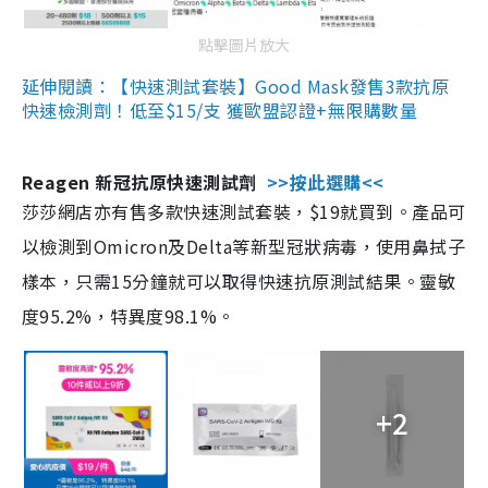
點擊圖片放大
延伸閱讀：【快速測試套裝】Good Mask發售3款抗原
快速檢測劑！低至$15/支 獲歐盟認證+無限購數量
Reagen 新冠抗原快速測試劑
>>按此選購<<
莎莎網店亦有售多款快速測試套裝，$19就買到。產品可
以檢測到Omicron及Delta等新型冠狀病毒，使用鼻拭子
樣本，只需15分鐘就可以取得快速抗原測試結果。靈敏
度95.2%，特異度98.1%。
+2