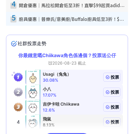
4
開倉優惠｜馬拉松開倉低至3折！直擊$99起買adidas／New Balance／Puma鞋款 STANLEY保溫杯劈價至$119起
5
廚具優惠｜普樂氏/意美廚/Buffalo廚具低至3折！$89起買煎鍋／炒鑊／個人鍋 同場小家電激減至$99起