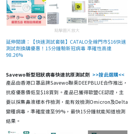
點擊圖片放大
延伸閱讀：【快速測試套裝】CATALO全線門市$16快速
測試劑換購優惠！15分鐘驗新冠病毒 準確性高達
98.26%
Savewo新型冠狀病毒快速抗原測試劑
>>按此選購<<
產品由香港口罩品牌Savewo聯乘DEEPBLUE合作推出，
抗疫優惠價低至$18買到。產品已獲得歐盟CE認證，主
要以採集鼻液樣本作檢測，能有效檢測Omicron及Delta
變種病毒，準確度達至99%，最快15分鐘就能知道檢測
結果。