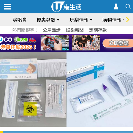
演唱會
優惠著數
玩樂情報
購物情報
熱門關鍵字：
公屋熱話
娛樂新聞
定期存款