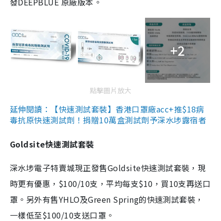
發DEEPBLUE 原廠版本。
+2
點擊圖片放大
延伸閱讀：【快速測試套裝】香港口罩廠acc+推$18病
毒抗原快速測試劑！捐贈10萬盒測試劑予深水埗露宿者
Goldsite快速測試套裝
深水埗電子特賣城現正發售Goldsite快速測試套裝，現
時更有優惠，$100/10支，平均每支$10，買10支再送口
罩。另外有售YHLO及Green Spring的快速測試套裝，
一樣低至$100/10支送口罩。