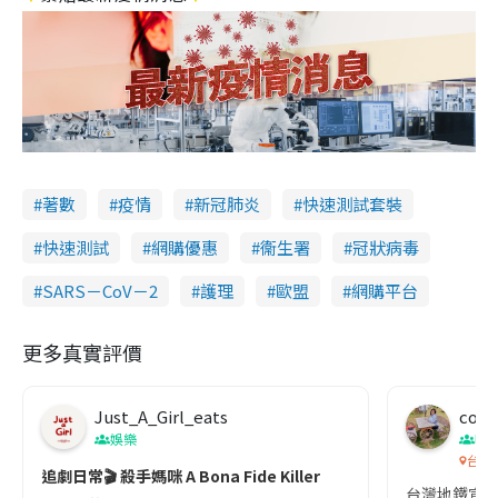
著數
疫情
新冠肺炎
快速測試套裝
快速測試
網購優惠
衞生署
冠狀病毒
SARS－CoV－2
護理
歐盟
網購平台
更多真實評價
Just_A_Girl_eats
co c
娛樂
吹
台灣
追劇日常🎬 殺手媽咪 A Bona Fide Killer
台灣地鐵宣