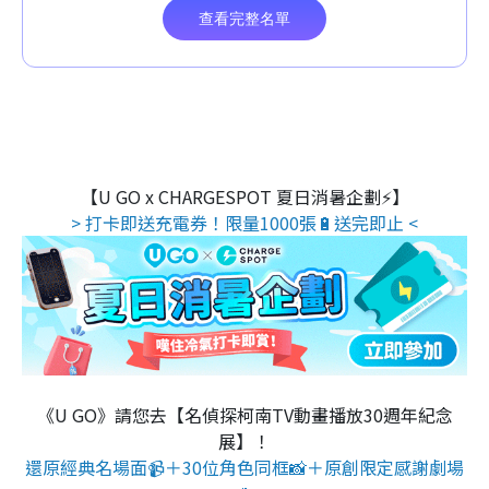
【U GO x CHARGESPOT 夏日消暑企劃⚡】
> 打卡即送充電券！限量1000張🔋送完即止 <
《U GO》請您去【名偵探柯南TV動畫播放30週年紀念
展】！
還原經典名場面📹＋30位角色同框📸＋原創限定感謝劇場