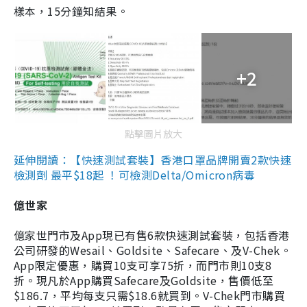
樣本，15分鐘知結果。
+2
點擊圖片放大
延伸閱讀：【快速測試套裝】香港口罩品牌開賣2款快速
檢測劑 最平$18起 ！可檢測Delta/Omicron病毒
億世家
億家世門市及App現已有售6款快速測試套裝，包括香港
公司研發的Wesail、Goldsite、Safecare、及V-Chek。
App限定優惠，購買10支可享75折，而門市則10支8
折。現凡於App購買Safecare及Goldsite，售價低至
$186.7，平均每支只需$18.6就買到。V-Chek門市購買