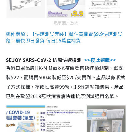
點擊圖片放大
延伸閱讀：【快速測試套裝】鄰住買開賣$9.9快速測試
劑！最快即日發貨 每日15萬盒補貨
SEJOY SARS-CoV-2 抗原快速檢測
>>按此選購<<
香港口罩品牌HK-M Mask抗疫價發售快速檢測劑，單支
裝$22，而購買500套裝低至$20/支買到。產品以鼻咽拭
子方式採樣，準確性高達99%，15分鐘就知結果。產品
已列在歐盟2019冠狀病毒病快速抗原測試通用名單。