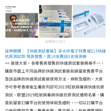
點擊圖片放大
延伸閱讀：【快速測試套裝】深水埗電子特賣城$15快速
抗原測試劑 現貨發售！買10支再送3支檢測棒
<< 提提大家，各零售商發售的快速測試套裝規格不一，
購買市面上不同品牌的快速測試套裝前請留意售賣平台
及該品牌的快速測試套裝使用方法、條款及細則，大家
亦可參考香港衞生署表列認可2019冠狀病毒病快速抗原
測試、歐盟2019冠狀病毒病快速抗原測試通用名單，購
買前留意訂購平台的使用條款及細則，一切以訂購平台
公佈的價錢為準。數量有限，售完即止；所有優惠細則