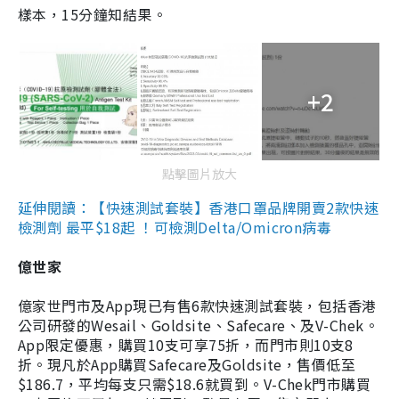
樣本，15分鐘知結果。
+2
點擊圖片放大
延伸閱讀：【快速測試套裝】香港口罩品牌開賣2款快速
檢測劑 最平$18起 ！可檢測Delta/Omicron病毒
億世家
億家世門市及App現已有售6款快速測試套裝，包括香港
公司研發的Wesail、Goldsite、Safecare、及V-Chek。
App限定優惠，購買10支可享75折，而門市則10支8
折。現凡於App購買Safecare及Goldsite，售價低至
$186.7，平均每支只需$18.6就買到。V-Chek門市購買