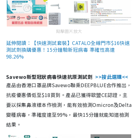
點擊圖片放大
延伸閱讀：【快速測試套裝】CATALO全線門市$16快速
測試劑換購優惠！15分鐘驗新冠病毒 準確性高達
98.26%
Savewo新型冠狀病毒快速抗原測試劑
>>按此選購<<
產品由香港口罩品牌Savewo聯乘DEEPBLUE合作推出，
抗疫優惠價低至$18買到。產品已獲得歐盟CE認證，主
要以採集鼻液樣本作檢測，能有效檢測Omicron及Delta
變種病毒，準確度達至99%，最快15分鐘就能知道檢測
結果。