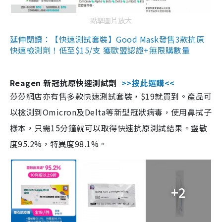
點擊圖片放大
延伸閱讀：【快速測試套裝】Good Mask發售3款抗原
快速檢測劑！低至$15/支 獲歐盟認證+無限購數量
Reagen 新冠抗原快速測試劑
>>按此選購<<
莎莎網店亦有售多款快速測試套裝，$19就買到。產品可
以檢測到Omicron及Delta等新型冠狀病毒，使用鼻拭子
樣本，只需15分鐘就可以取得快速抗原測試結果。靈敏
度95.2%，特異度98.1%。
+2