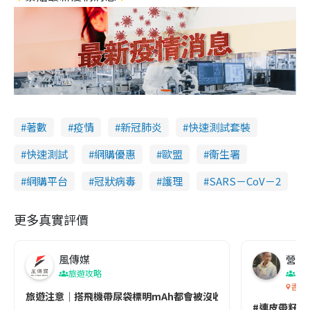
著數
疫情
新冠肺炎
快速測試套裝
快速測試
網購優惠
歐盟
衞生署
網購平台
冠狀病毒
護理
SARS－CoV－2
更多真實評價
風傳媒
營養教
旅遊攻略
生
香港
旅遊注意｜搭飛機帶尿袋標明mAh都會被沒收😱出發前切記檢查「1
#連皮帶籽都