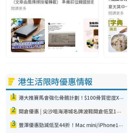
（文章由風傳媒授權轉載） 準備前往韓國旅遊的民眾，近期要特別留
夏天其中一種時
閱讀更多
閱讀更多
港生活限時優惠情報
1
港大推賽馬會強化骨骼計劃！$100骨質密度X光檢查 完成免費運動訓練送超市禮券！附參加資格
2
開倉優惠 | 尖沙咀海港城名牌波鞋開倉低至1折！On鞋$899起／Joy&Peace鞋履$98起
3
豐澤優惠勁減低至44折！Mac mini/iPhone17Pro大減價！廚房家電$220起