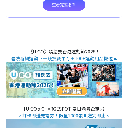
《U GO》請您去香港運動節2026！
體驗新興運動💦＋競技賽事💪＋100+運動用品攤位🔥
【U GO x CHARGESPOT 夏日消暑企劃⚡】
> 打卡即送充電券！限量1000張🔋送完即止 <