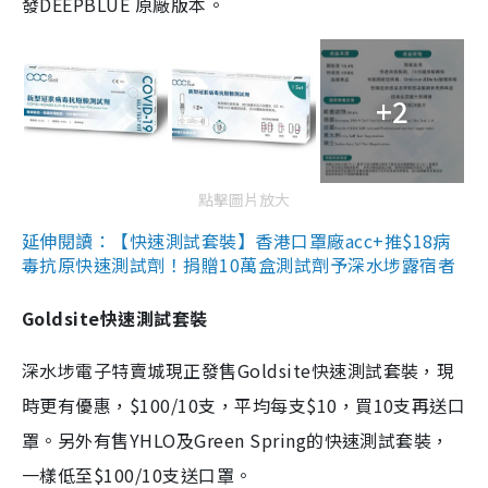
發DEEPBLUE 原廠版本。
+2
點擊圖片放大
延伸閱讀：【快速測試套裝】香港口罩廠acc+推$18病
毒抗原快速測試劑！捐贈10萬盒測試劑予深水埗露宿者
Goldsite快速測試套裝
深水埗電子特賣城現正發售Goldsite快速測試套裝，現
時更有優惠，$100/10支，平均每支$10，買10支再送口
罩。另外有售YHLO及Green Spring的快速測試套裝，
一樣低至$100/10支送口罩。