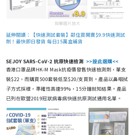
點擊圖片放大
延伸閱讀：【快速測試套裝】鄰住買開賣$9.9快速測試
劑！最快即日發貨 每日15萬盒補貨
SEJOY SARS-CoV-2 抗原快速檢測
>>按此選購<<
香港口罩品牌HK-M Mask抗疫價發售快速檢測劑，單支
裝$22，而購買500套裝低至$20/支買到。產品以鼻咽拭
子方式採樣，準確性高達99%，15分鐘就知結果。產品
已列在歐盟2019冠狀病毒病快速抗原測試通用名單。