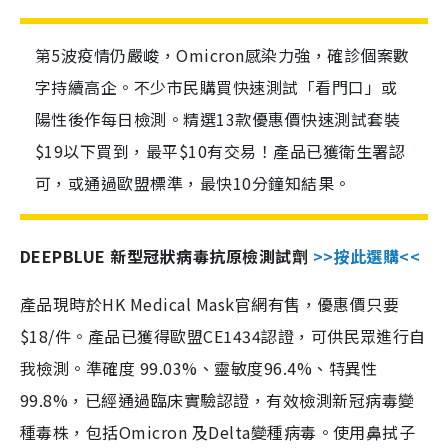
第5波疫情仍嚴峻，Omicron感染力強，確診個案數
字持續高企。不少市民購買快速測試「看門口」或
陽性後作每日檢測。精選13款優惠價快速測試套裝
$19以下買到，最平$10有交易！產品已獲衛生署認
可，或通過歐盟標準，最快10分鐘知結果。
DEEPBLUE 新型冠狀病毒抗原檢測試劑
>>按此選購<<
產品現時於HK Medical Mask官網有售，優惠價只要
$18/件。產品已獲得歐盟CE1434認證，可供民眾進行自
我檢測。準確度 99.03%、靈敏度96.4%、特異性
99.8%，已經通過臨床實驗認證，有效檢測新冠病毒變
種毒株，包括Omicron 及Delta變種病毒。使用鼻拭子