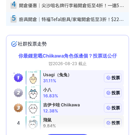
4
開倉優惠｜尖沙咀名牌行李箱開倉低至4折！一連5日 American Tourister/ace./Hallmark $200起！
5
廚具開倉｜特福Tefal廚具/家電開倉低至3折！$220起買平底鍋/炒鑊/湯煲！電飯煲/吸塵機/燙斗$418起