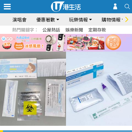
演唱會
優惠著數
玩樂情報
購物情報
熱門關鍵字：
公屋熱話
娛樂新聞
定期存款