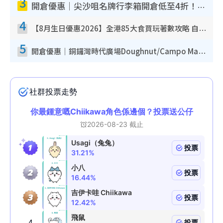
3
開倉優惠｜尖沙咀名牌行李箱開倉低至4折！一連5日 American Tourister/ace./Hallmark $200起！
4
【8月生日優惠2026】全港85大食買玩著數攻略 自助餐/火鍋放題同行免費＋誠品/DONKI送現金券
5
開倉優惠｜銅鑼灣時代廣場Doughnut/Campo Marzio開倉低至1折！背囊、書包、手袋劈價$200起