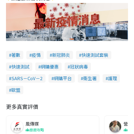
著數
疫情
新冠肺炎
快速測試套裝
快速測試
網購優惠
冠狀病毒
SARS－CoV－2
網購平台
衞生署
護理
歐盟
更多真實評價
風傳媒
營養教
旅遊攻略
生