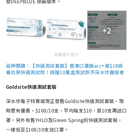
發DEEPBLUE 原廠版本。
+2
點擊圖片放大
延伸閱讀：【快速測試套裝】香港口罩廠acc+推$18病
毒抗原快速測試劑！捐贈10萬盒測試劑予深水埗露宿者
Goldsite快速測試套裝
深水埗電子特賣城現正發售Goldsite快速測試套裝，現
時更有優惠，$100/10支，平均每支$10，買10支再送口
罩。另外有售YHLO及Green Spring的快速測試套裝，
一樣低至$100/10支送口罩。