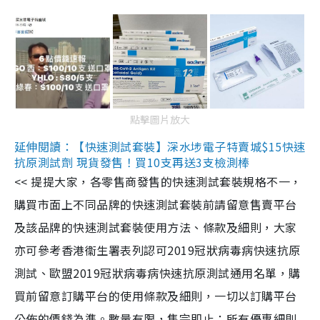
點擊圖片放大
延伸閱讀：【快速測試套裝】深水埗電子特賣城$15快速
抗原測試劑 現貨發售！買10支再送3支檢測棒
<< 提提大家，各零售商發售的快速測試套裝規格不一，
購買市面上不同品牌的快速測試套裝前請留意售賣平台
及該品牌的快速測試套裝使用方法、條款及細則，大家
亦可參考香港衞生署表列認可2019冠狀病毒病快速抗原
測試、歐盟2019冠狀病毒病快速抗原測試通用名單，購
買前留意訂購平台的使用條款及細則，一切以訂購平台
公佈的價錢為準。數量有限，售完即止；所有優惠細則