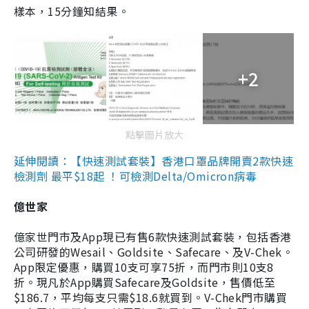
樣本，15分鐘知結果。
+2
點擊圖片放大
延伸閱讀：【快速測試套裝】香港口罩品牌開賣2款快速
檢測劑 最平$18起 ！可檢測Delta/Omicron病毒
億世家
億家世門市及App現已有售6款快速測試套裝，包括香港
公司研發的Wesail、Goldsite、Safecare、及V-Chek。
App限定優惠，購買10支可享75折，而門市則10支8
折。現凡於App購買Safecare及Goldsite，售價低至
$186.7，平均每支只需$18.6就買到。V-Chek門市購買