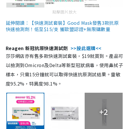
點擊圖片放大
延伸閱讀：【快速測試套裝】Good Mask發售3款抗原
快速檢測劑！低至$15/支 獲歐盟認證+無限購數量
Reagen 新冠抗原快速測試劑
>>按此選購<<
莎莎網店亦有售多款快速測試套裝，$19就買到。產品可
以檢測到Omicron及Delta等新型冠狀病毒，使用鼻拭子
樣本，只需15分鐘就可以取得快速抗原測試結果。靈敏
度95.2%，特異度98.1%。
+2