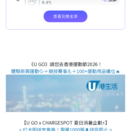
《U GO》請您去香港運動節2026！
體驗新興運動💦＋競技賽事💪＋100+運動用品攤位🔥
【U GO x CHARGESPOT 夏日消暑企劃⚡】
> 打卡即送充電券！限量1000張🔋送完即止 <