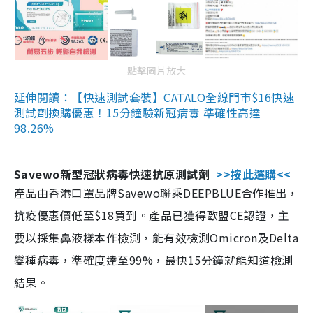
點擊圖片放大
延伸閱讀：【快速測試套裝】CATALO全線門市$16快速
測試劑換購優惠！15分鐘驗新冠病毒 準確性高達
98.26%
Savewo新型冠狀病毒快速抗原測試劑
>>按此選購<<
產品由香港口罩品牌Savewo聯乘DEEPBLUE合作推出，
抗疫優惠價低至$18買到。產品已獲得歐盟CE認證，主
要以採集鼻液樣本作檢測，能有效檢測Omicron及Delta
變種病毒，準確度達至99%，最快15分鐘就能知道檢測
結果。