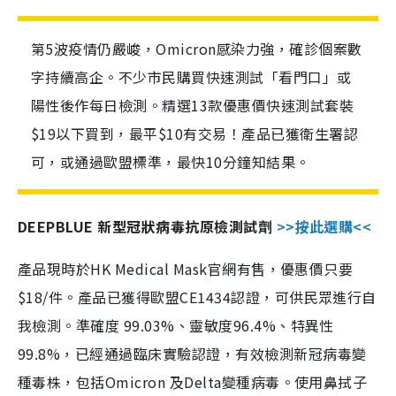
第5波疫情仍嚴峻，Omicron感染力強，確診個案數
字持續高企。不少市民購買快速測試「看門口」或
陽性後作每日檢測。精選13款優惠價快速測試套裝
$19以下買到，最平$10有交易！產品已獲衛生署認
可，或通過歐盟標準，最快10分鐘知結果。
DEEPBLUE 新型冠狀病毒抗原檢測試劑
>>按此選購<<
產品現時於HK Medical Mask官網有售，優惠價只要
$18/件。產品已獲得歐盟CE1434認證，可供民眾進行自
我檢測。準確度 99.03%、靈敏度96.4%、特異性
99.8%，已經通過臨床實驗認證，有效檢測新冠病毒變
種毒株，包括Omicron 及Delta變種病毒。使用鼻拭子