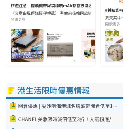
香港
旅遊注意｜搭飛機帶尿袋標明mAh都會被沒收😱出發前切記檢查「1
#連皮帶籽都
（文章由風傳媒授權轉載） 準備前往韓國旅遊的民眾，近期要特別留
夏天其中一種時
閱讀更多
閱讀更多
港生活限時優惠情報
1
開倉優惠 | 尖沙咀海港城名牌波鞋開倉低至1折！On鞋$899起／Joy&Peace鞋履$98起
2
CHANEL美妝限時減價低至3折！人氣粉底/唇膏/精華液低至$275！COCO香水都有平