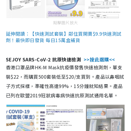
點擊圖片放大
延伸閱讀：【快速測試套裝】鄰住買開賣$9.9快速測試
劑！最快即日發貨 每日15萬盒補貨
SEJOY SARS-CoV-2 抗原快速檢測
>>按此選購<<
香港口罩品牌HK-M Mask抗疫價發售快速檢測劑，單支
裝$22，而購買500套裝低至$20/支買到。產品以鼻咽拭
子方式採樣，準確性高達99%，15分鐘就知結果。產品
已列在歐盟2019冠狀病毒病快速抗原測試通用名單。