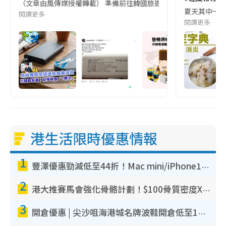
（文章由風傳媒授權轉載） 準備前往韓國旅遊的民眾，近期要特別留
夏天其中一種時
閱讀更多
閱讀更多
港生活限時優惠情報
1
豐澤優惠勁減低至44折！Mac mini/iPhone17Pro大減價！廚房家電$220起
2
港大推賽馬會強化骨骼計劃！$100骨質密度X光檢查 完成免費運動訓練送超市禮券！附參加資格
3
開倉優惠 | 尖沙咀海港城名牌波鞋開倉低至1折！On鞋$899起／Joy&Peace鞋履$98起