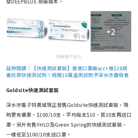
發DEEPBLUE 原廠版本。
+2
點擊圖片放大
延伸閱讀：【快速測試套裝】香港口罩廠acc+推$18病
毒抗原快速測試劑！捐贈10萬盒測試劑予深水埗露宿者
Goldsite快速測試套裝
深水埗電子特賣城現正發售Goldsite快速測試套裝，現
時更有優惠，$100/10支，平均每支$10，買10支再送口
罩。另外有售YHLO及Green Spring的快速測試套裝，
一樣低至$100/10支送口罩。