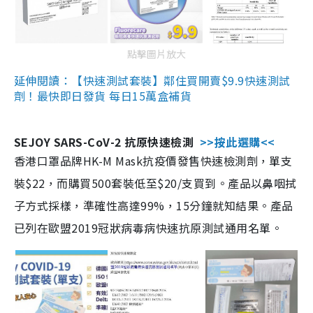
點擊圖片放大
延伸閱讀：【快速測試套裝】鄰住買開賣$9.9快速測試
劑！最快即日發貨 每日15萬盒補貨
SEJOY SARS-CoV-2 抗原快速檢測
>>按此選購<<
香港口罩品牌HK-M Mask抗疫價發售快速檢測劑，單支
裝$22，而購買500套裝低至$20/支買到。產品以鼻咽拭
子方式採樣，準確性高達99%，15分鐘就知結果。產品
已列在歐盟2019冠狀病毒病快速抗原測試通用名單。