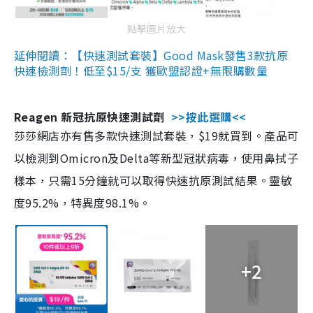
點擊圖片放大
延伸閱讀：【快速測試套裝】Good Mask發售3款抗原
快速檢測劑！低至$15/支 獲歐盟認證+無限購數量
Reagen 新冠抗原快速測試劑
>>按此選購<<
莎莎網店亦有售多款快速測試套裝，$19就買到。產品可
以檢測到Omicron及Delta等新型冠狀病毒，使用鼻拭子
樣本，只需15分鐘就可以取得快速抗原測試結果。靈敏
度95.2%，特異度98.1%。
+2