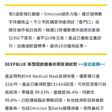
第5波疫情仍嚴峻，Omicron感染力強，確診個案數
字持續高企。不少市民購買快速測試「看門口」或
陽性後作每日檢測。精選13款優惠價快速測試套裝
$19以下買到，最平$10有交易！產品已獲衛生署認
可，或通過歐盟標準，最快10分鐘知結果。
DEEPBLUE 新型冠狀病毒抗原檢測試劑
>>按此選購<<
產品現時於HK Medical Mask官網有售，優惠價只要
$18/件。產品已獲得歐盟CE1434認證，可供民眾進行自
我檢測。準確度 99.03%、靈敏度96.4%、特異性
99.8%，已經通過臨床實驗認證，有效檢測新冠病毒變
種毒株，包括Omicron 及Delta變種病毒。使用鼻拭子