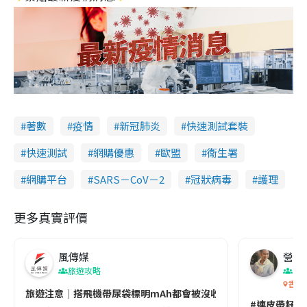
著數
疫情
新冠肺炎
快速測試套裝
快速測試
網購優惠
歐盟
衞生署
網購平台
SARS－CoV－2
冠狀病毒
護理
更多真實評價
風傳媒
營養教
旅遊攻略
生
香港
旅遊注意｜搭飛機帶尿袋標明mAh都會被沒收😱出發前切記檢查「1
#連皮帶籽都