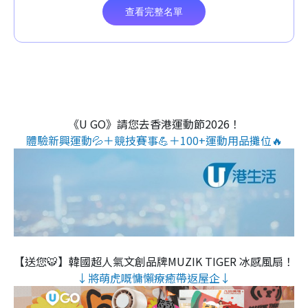
《U GO》請您去香港運動節2026！
體驗新興運動💦＋競技賽事💪＋100+運動用品攤位🔥
【送您🐯】韓國超人氣文創品牌MUZIK TIGER 冰感風扇！
↓將萌虎嘅慵懶療癒帶返屋企↓