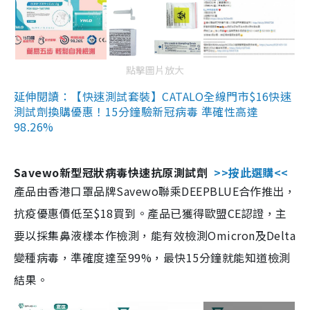
點擊圖片放大
延伸閱讀：【快速測試套裝】CATALO全線門市$16快速
測試劑換購優惠！15分鐘驗新冠病毒 準確性高達
98.26%
Savewo新型冠狀病毒快速抗原測試劑
>>按此選購<<
產品由香港口罩品牌Savewo聯乘DEEPBLUE合作推出，
抗疫優惠價低至$18買到。產品已獲得歐盟CE認證，主
要以採集鼻液樣本作檢測，能有效檢測Omicron及Delta
變種病毒，準確度達至99%，最快15分鐘就能知道檢測
結果。