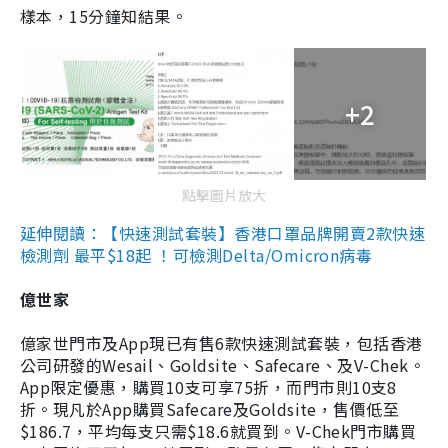
樣本，15分鐘知結果。
+2
點擊圖片放大
延伸閱讀：【快速測試套裝】香港口罩品牌開賣2款快速
檢測劑 最平$18起 ！可檢測Delta/Omicron病毒
億世家
億家世門市及App現已有售6款快速測試套裝，包括香港
公司研發的Wesail、Goldsite、Safecare、及V-Chek。
App限定優惠，購買10支可享75折，而門市則10支8
折。現凡於App購買Safecare及Goldsite，售價低至
$186.7，平均每支只需$18.6就買到。V-Chek門市購買