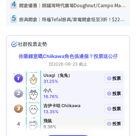
4
開倉優惠｜銅鑼灣時代廣場Doughnut/Campo Marzio開倉低至1折！背囊、書包、手袋劈價$200起
5
廚具開倉｜特福Tefal廚具/家電開倉低至3折！$220起買平底鍋/炒鑊/湯煲！電飯煲/吸塵機/燙斗$418起