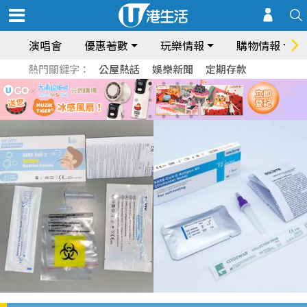
演唱會
優惠著數
玩樂情報
購物情報
熱門關鍵字：
公屋熱話
娛樂新聞
定期存款