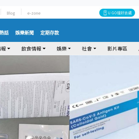
Blog
e-zone
U GO搵好去處
熱話
娛樂新聞
定期存款
情報
飲食情報
娛樂
社會
影片專區