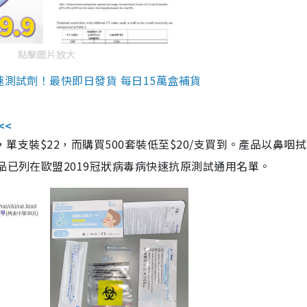
點擊圖片放大
速測試劑！最快即日發貨 每日15萬盒補貨
<<
，單支裝$22，而購買500套裝低至$20/支買到。產品以鼻咽
品已列在歐盟2019冠狀病毒病快速抗原測試通用名單。