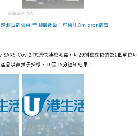
點擊圖片放大
測試劑優惠 無限購數量！可檢測Omicron病毒
are SARS-Cov-2 抗原快速檢測盒，每20劑獨立包裝為1個單位
5。產品以鼻拭子採樣，10至15分鐘知結果。