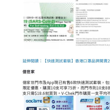
延伸閱讀：【快速測試套裝】香港口罩品牌開賣2款快速
億世家
億家世門市及App現已有售6款快速測試套裝，包括香港公司
限定優惠，購買10支可享75折，而門市則10支8折。現
支只需$18.6就買到。V-Chek門市購買一支平