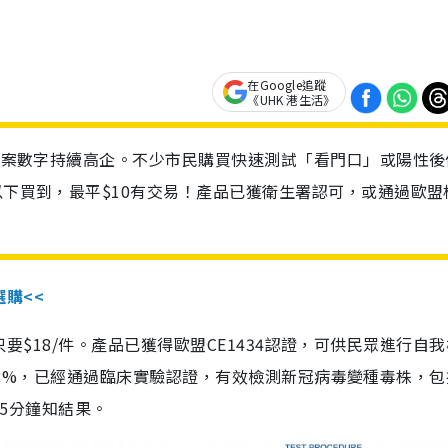
在Google追蹤
《UHK 港生活》
診個案數字持續高企。不少市民購買快速測試「看門口」或陽性後
以下買到，最平$10有交易！產品已獲衛生署認可，或通過歐盟
選購<<
惠價只要$18/件。產品已獲得歐盟CE1434認證，可供民眾進行自
性99.8%，已經通過臨床實驗認證，有效檢測新冠病毒變種毒株，
，15分鐘知結果。