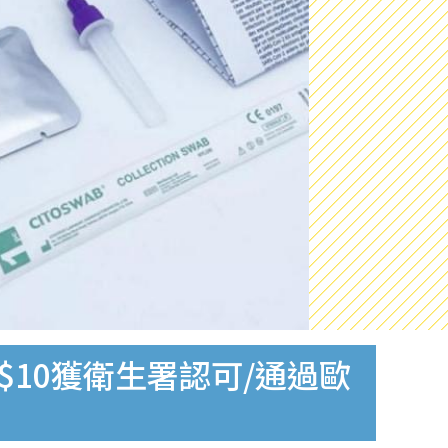
$10獲衛生署認可/通過歐