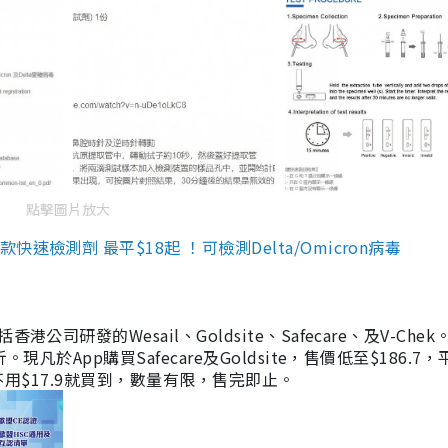
點擊圖片放大
檢測劑 最平$18起 ！可檢測Delta/Omicron病毒
研發的Wesail、Goldsite、Safecare、及V-Chek。
凡於App購買Safecare及Goldsite，售價低至$186.7
均不用$17.9就買到，數量有限，售完即止。