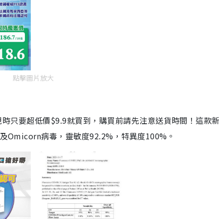
點擊圖片放大
劑，現時只要超低價$9.9就買到，購買前請先注意送貨時間！這款
Omicorn病毒，靈敏度92.2%，特異度100%。