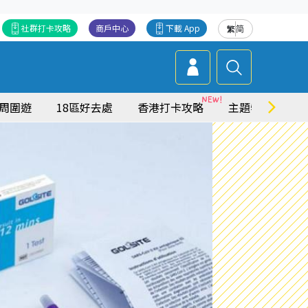
社群打卡攻略
商戶中心
下載 App
繁
简
周圍遊
18區好去處
香港打卡攻略
主題特集