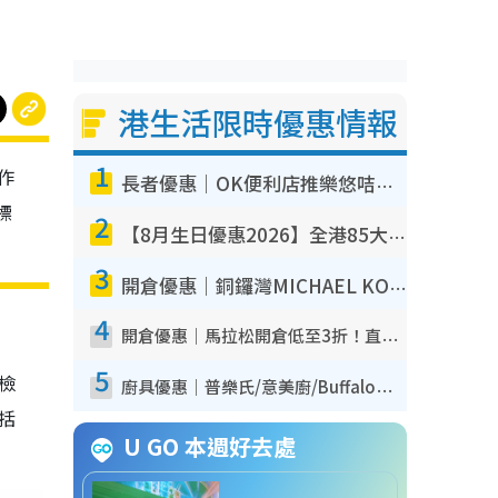
港生活限時優惠情報
1
作
長者優惠｜OK便利店推樂悠咭優惠！買麵包/牛奶/保健品拍卡即減
標
2
【8月生日優惠2026】全港85大食買玩著數攻略 自助餐/火鍋放題同行免費＋誠品/DONKI送現金券
3
開倉優惠｜銅鑼灣MICHAEL KORS開倉低至17折！直擊$500起買手袋/銀包/鞋款 必買經典Jet Set系列
4
開倉優惠｜馬拉松開倉低至3折！直擊$99起買adidas／New Balance／Puma鞋款 STANLEY保溫杯劈價至$119起
5
我檢
廚具優惠｜普樂氏/意美廚/Buffalo廚具低至3折！$89起買煎鍋／炒鑊／個人鍋 同場小家電激減至$99起
包括
U GO 本週好去處