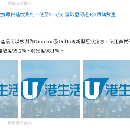
點擊圖片放大
3款抗原快速檢測劑！低至$15/支 獲歐盟認證+無限購數量
品可以檢測到Omicron及Delta等新型冠狀病毒，使用鼻拭
度95.2%，特異度98.1%。
點擊圖片放大