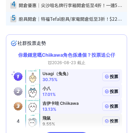
4
開倉優惠｜尖沙咀名牌行李箱開倉低至4折！一連5日 American Tourister/ace./Hallmark $200起！
5
廚具開倉｜特福Tefal廚具/家電開倉低至3折！$220起買平底鍋/炒鑊/湯煲！電飯煲/吸塵機/燙斗$418起