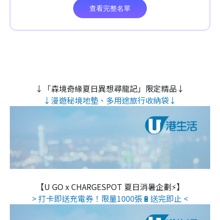
↓「森境奇緣夏日異想尋龍記」限定精品↓
↓漫遊秘境地墊、多用途旅行收納袋↓
【U GO x CHARGESPOT 夏日消暑企劃⚡】
> 打卡即送充電券！限量1000張🔋送完即止 <