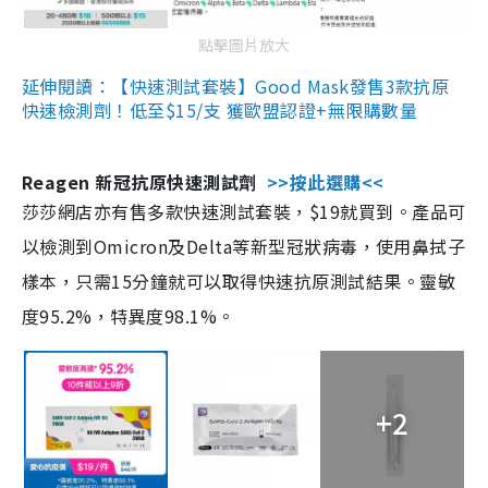
點擊圖片放大
延伸閱讀：【快速測試套裝】Good Mask發售3款抗原
快速檢測劑！低至$15/支 獲歐盟認證+無限購數量
Reagen 新冠抗原快速測試劑
>>按此選購<<
莎莎網店亦有售多款快速測試套裝，$19就買到。產品可
以檢測到Omicron及Delta等新型冠狀病毒，使用鼻拭子
樣本，只需15分鐘就可以取得快速抗原測試結果。靈敏
度95.2%，特異度98.1%。
+2