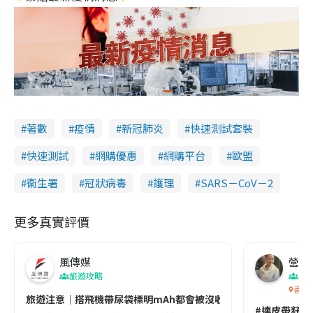
著數
疫情
新冠肺炎
快速測試套裝
快速測試
網購優惠
網購平台
歐盟
衞生署
冠狀病毒
護理
SARS－CoV－2
更多真實評價
風傳媒
營養教
旅遊攻略
生
香港
旅遊注意｜搭飛機帶尿袋標明mAh都會被沒收😱出發前切記檢查「1
#連皮帶籽都