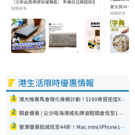
（文章由風傳媒授權轉載） 準備前往韓國旅遊的民眾，近期要特別留
夏天其中一種時
閱讀更多
閱讀更多
港生活限時優惠情報
1
港大推賽馬會強化骨骼計劃！$100骨質密度X光檢查 完成免費運動訓練送超市禮券！附參加資格
2
開倉優惠 | 尖沙咀海港城名牌波鞋開倉低至1折！On鞋$899起／Joy&Peace鞋履$98起
3
豐澤優惠勁減低至44折！Mac mini/iPhone17Pro大減價！廚房家電$220起