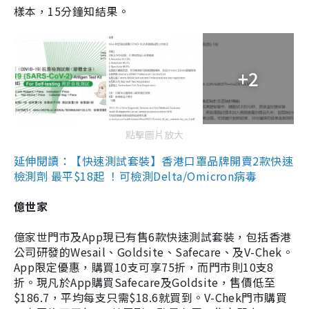
樣本，15分鐘知結果。
+2
點擊圖片放大
延伸閱讀：【快速測試套裝】香港口罩品牌開賣2款快速
檢測劑 最平$18起 ！可檢測Delta/Omicron病毒
億世家
億家世門市及App現已有售6款快速測試套裝，包括香港
公司研發的Wesail、Goldsite、Safecare、及V-Chek。
App限定優惠，購買10支可享75折，而門市則10支8
折。現凡於App購買Safecare及Goldsite，售價低至
$186.7，平均每支只需$18.6就買到。V-Chek門市購買