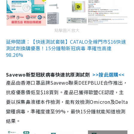
點擊圖片放大
延伸閱讀：【快速測試套裝】CATALO全線門市$16快速
測試劑換購優惠！15分鐘驗新冠病毒 準確性高達
98.26%
Savewo新型冠狀病毒快速抗原測試劑
>>按此選購<<
產品由香港口罩品牌Savewo聯乘DEEPBLUE合作推出，
抗疫優惠價低至$18買到。產品已獲得歐盟CE認證，主
要以採集鼻液樣本作檢測，能有效檢測Omicron及Delta
變種病毒，準確度達至99%，最快15分鐘就能知道檢測
結果。