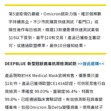
第5波疫情仍嚴峻，Omicron感染力強，確診個案數
字持續高企。不少市民購買快速測試「看門口」或
陽性後作每日檢測。精選13款優惠價快速測試套裝
$19以下買到，最平$10有交易！產品已獲衛生署認
可，或通過歐盟標準，最快10分鐘知結果。
DEEPBLUE 新型冠狀病毒抗原檢測試劑
>>按此選購<<
產品現時於HK Medical Mask官網有售，優惠價只要
$18/件。產品已獲得歐盟CE1434認證，可供民眾進行自
我檢測。準確度 99.03%、靈敏度96.4%、特異性
99.8%，已經通過臨床實驗認證，有效檢測新冠病毒變
種毒株，包括Omicron 及Delta變種病毒。使用鼻拭子