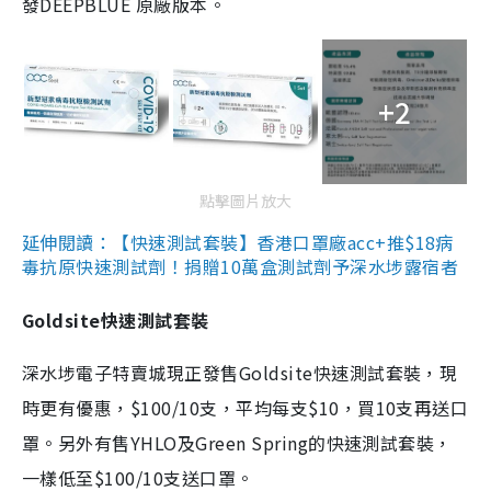
發DEEPBLUE 原廠版本。
+2
點擊圖片放大
延伸閱讀：【快速測試套裝】香港口罩廠acc+推$18病
毒抗原快速測試劑！捐贈10萬盒測試劑予深水埗露宿者
Goldsite快速測試套裝
深水埗電子特賣城現正發售Goldsite快速測試套裝，現
時更有優惠，$100/10支，平均每支$10，買10支再送口
罩。另外有售YHLO及Green Spring的快速測試套裝，
一樣低至$100/10支送口罩。