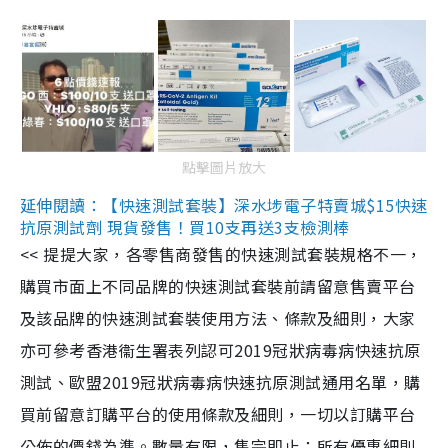
點擊圖片放大
延伸閱讀：【快速測試套裝】深水埗電子特賣城$15快速
抗原測試劑 現貨發售！買10支再送3支檢測棒
<< 提提大家，各零售商發售的快速測試套裝規格不一，
購買市面上不同品牌的快速測試套裝前請留意售賣平台
及該品牌的快速測試套裝使用方法、條款及細則，大家
亦可參考香港衞生署表列認可2019冠狀病毒病快速抗原
測試、歐盟2019冠狀病毒病快速抗原測試通用名單，購
買前留意訂購平台的使用條款及細則，一切以訂購平台
公佈的價錢為準。數量有限，售完即止；所有優惠細則