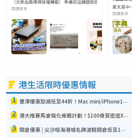
（文章由風傳媒授權轉載） 準備前往韓國旅遊的民眾，近期要特別留
夏天其中一種時
閱讀更多
閱讀更多
港生活限時優惠情報
1
豐澤優惠勁減低至44折！Mac mini/iPhone17Pro大減價！廚房家電$220起
2
港大推賽馬會強化骨骼計劃！$100骨質密度X光檢查 完成免費運動訓練送超市禮券！附參加資格
3
開倉優惠 | 尖沙咀海港城名牌波鞋開倉低至1折！On鞋$899起／Joy&Peace鞋履$98起