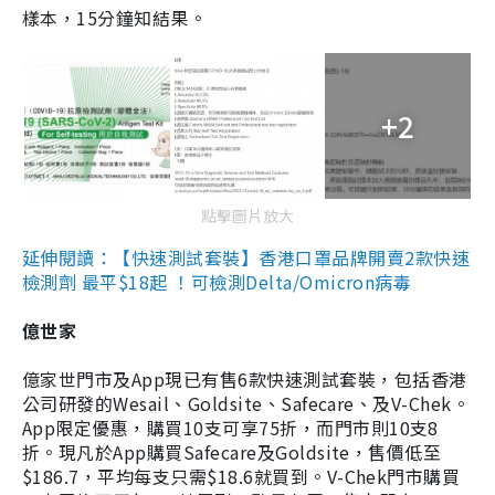
樣本，15分鐘知結果。
+2
點擊圖片放大
延伸閱讀：【快速測試套裝】香港口罩品牌開賣2款快速
檢測劑 最平$18起 ！可檢測Delta/Omicron病毒
億世家
億家世門市及App現已有售6款快速測試套裝，包括香港
公司研發的Wesail、Goldsite、Safecare、及V-Chek。
App限定優惠，購買10支可享75折，而門市則10支8
折。現凡於App購買Safecare及Goldsite，售價低至
$186.7，平均每支只需$18.6就買到。V-Chek門市購買