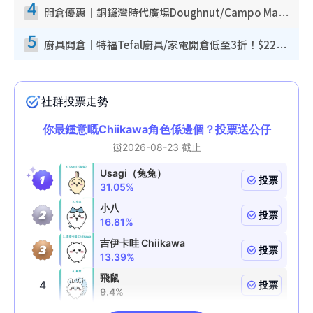
4
開倉優惠｜銅鑼灣時代廣場Doughnut/Campo Marzio開倉低至1折！背囊、書包、手袋劈價$200起
5
廚具開倉｜特福Tefal廚具/家電開倉低至3折！$220起買平底鍋/炒鑊/湯煲！電飯煲/吸塵機/燙斗$418起