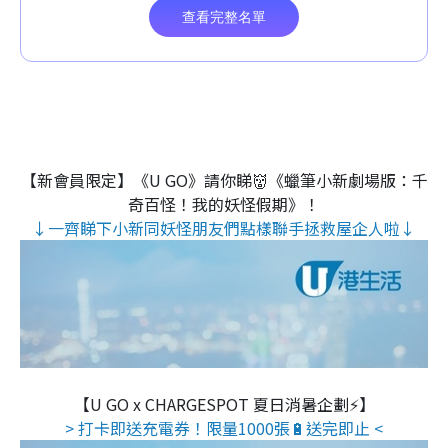
【新會員限定】《U GO》請你睇👹《蠟筆小新劇場版：千
奇百怪！我的妖怪假期》！
↓一齊睇下小新同妖怪朋友們點樣聯手拯救屋企人啦↓
【U GO x CHARGESPOT 夏日消暑企劃⚡】
> 打卡即送充電券！限量1000張🔋送完即止 <