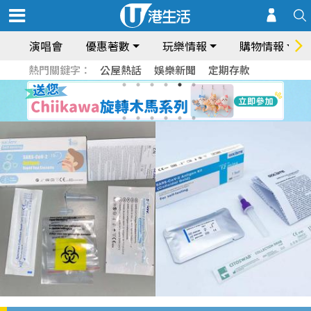
演唱會
優惠著數
玩樂情報
購物情報
熱門關鍵字：
公屋熱話
娛樂新聞
定期存款