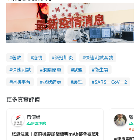
著數
疫情
新冠肺炎
快速測試套裝
快速測試
網購優惠
歐盟
衞生署
網購平台
冠狀病毒
護理
SARS－CoV－2
更多真實評價
風傳媒
營養教
旅遊攻略
生
香港
旅遊注意｜搭飛機帶尿袋標明mAh都會被沒收😱出發前切記檢查「1
#連皮帶籽都