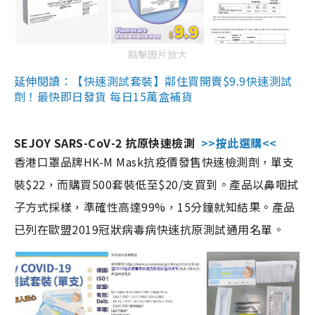
點擊圖片放大
延伸閱讀：【快速測試套裝】鄰住買開賣$9.9快速測試
劑！最快即日發貨 每日15萬盒補貨
SEJOY SARS-CoV-2 抗原快速檢測
>>按此選購<<
香港口罩品牌HK-M Mask抗疫價發售快速檢測劑，單支
裝$22，而購買500套裝低至$20/支買到。產品以鼻咽拭
子方式採樣，準確性高達99%，15分鐘就知結果。產品
已列在歐盟2019冠狀病毒病快速抗原測試通用名單。