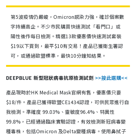
第5波疫情仍嚴峻，Omicron感染力強，確診個案數
字持續高企。不少市民購買快速測試「看門口」或
陽性後作每日檢測。精選13款優惠價快速測試套裝
$19以下買到，最平$10有交易！產品已獲衛生署認
可，或通過歐盟標準，最快10分鐘知結果。
DEEPBLUE 新型冠狀病毒抗原檢測試劑
>>按此選購<<
產品現時於HK Medical Mask官網有售，優惠價只要
$18/件。產品已獲得歐盟CE1434認證，可供民眾進行自
我檢測。準確度 99.03%、靈敏度96.4%、特異性
99.8%，已經通過臨床實驗認證，有效檢測新冠病毒變
種毒株，包括Omicron 及Delta變種病毒。使用鼻拭子