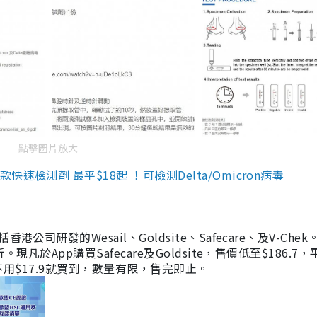
點擊圖片放大
檢測劑 最平$18起 ！可檢測Delta/Omicron病毒
研發的Wesail、Goldsite、Safecare、及V-Chek。
凡於App購買Safecare及Goldsite，售價低至$186.7
均不用$17.9就買到，數量有限，售完即止。