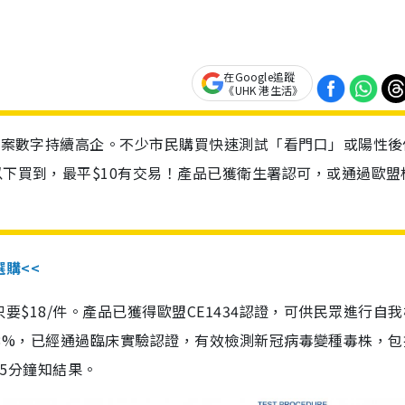
在Google追蹤
《UHK 港生活》
診個案數字持續高企。不少市民購買快速測試「看門口」或陽性後
以下買到，最平$10有交易！產品已獲衛生署認可，或通過歐盟
選購<<
惠價只要$18/件。產品已獲得歐盟CE1434認證，可供民眾進行自
性99.8%，已經通過臨床實驗認證，有效檢測新冠病毒變種毒株，
，15分鐘知結果。