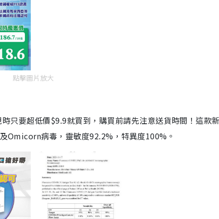
點擊圖片放大
劑，現時只要超低價$9.9就買到，購買前請先注意送貨時間！這款
Omicorn病毒，靈敏度92.2%，特異度100%。