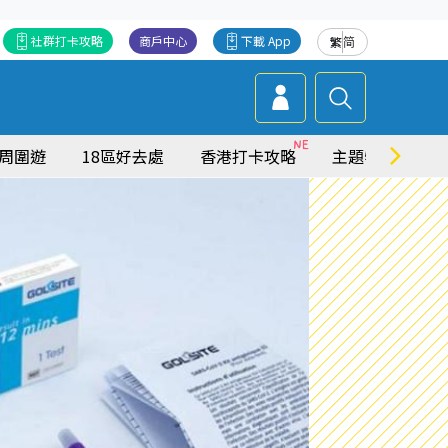
社群打卡攻略
商戶中心
下載 App
繁
简
周圍遊
18區好去處
香港打卡攻略
主題特集