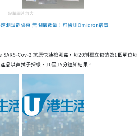
點擊圖片放大
測試劑優惠 無限購數量！可檢測Omicron病毒
are SARS-Cov-2 抗原快速檢測盒，每20劑獨立包裝為1個單位
5。產品以鼻拭子採樣，10至15分鐘知結果。