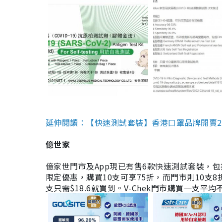
延伸閱讀：【快速測試套裝】香港口罩品牌開賣2款快速
億世家
億家世門市及App現已有售6款快速測試套裝，包括香港公司
限定優惠，購買10支可享75折，而門市則10支8折。現
支只需$18.6就買到。V-Chek門市購買一支平