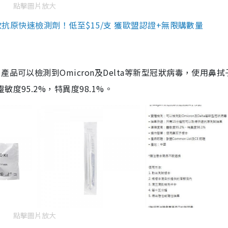
點擊圖片放大
3款抗原快速檢測劑！低至$15/支 獲歐盟認證+無限購數量
品可以檢測到Omicron及Delta等新型冠狀病毒，使用鼻拭
度95.2%，特異度98.1%。
點擊圖片放大