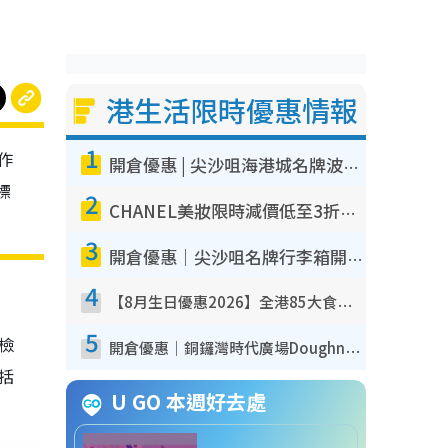
港生活限時優惠情報
1
作
開倉優惠 | 尖沙咀海港城名牌波鞋開倉低至1折！On鞋$899起／Joy&Peace鞋履$98起
標
2
CHANEL美妝限時減價低至3折！人氣粉底/唇膏/精華液低至$275！COCO香水都有平
3
開倉優惠｜尖沙咀名牌行李箱開倉低至4折！一連5日 American Tourister/ace./Hallmark $200起！
4
【8月生日優惠2026】全港85大食買玩著數攻略 自助餐/火鍋放題同行免費＋誠品/DONKI送現金券
5
我檢
開倉優惠｜銅鑼灣時代廣場Doughnut/Campo Marzio開倉低至1折！背囊、書包、手袋劈價$200起
包括
U GO 本週好去處