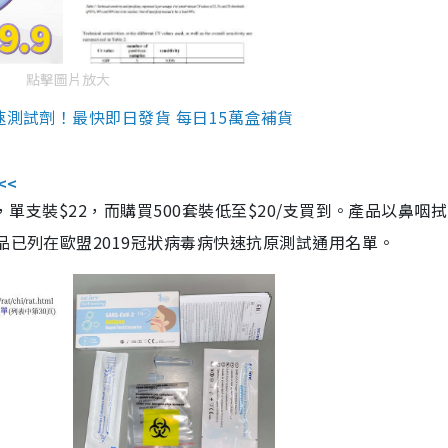
點擊圖片放大
速測試劑！最快即日發貨 每日15萬盒補貨
<<
，單支裝$22，而購買500套裝低至$20/支買到。產品以鼻咽
品已列在歐盟2019冠狀病毒病快速抗原測試通用名單。