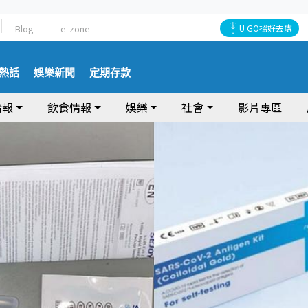
Blog
e-zone
U GO搵好去處
熱話
娛樂新聞
定期存款
情報
飲食情報
娛樂
社會
影片專區