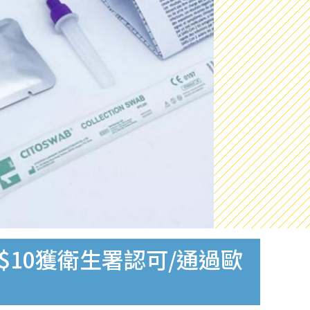
$10獲衛生署認可/通過歐