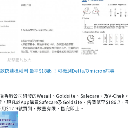
點擊圖片放大
檢測劑 最平$18起 ！可檢測Delta/Omicron病毒
研發的Wesail、Goldsite、Safecare、及V-Chek。
凡於App購買Safecare及Goldsite，售價低至$186.7
均不用$17.9就買到，數量有限，售完即止。