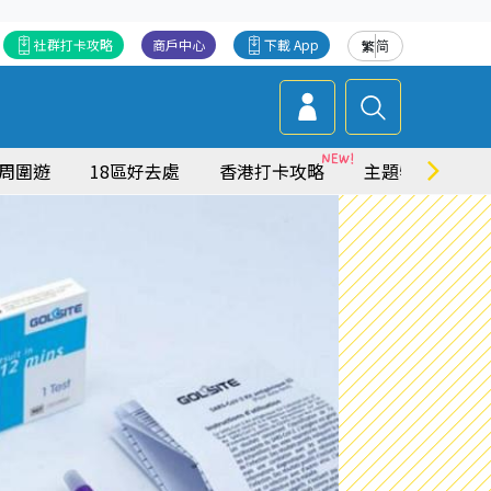
社群打卡攻略
商戶中心
下載 App
繁
简
周圍遊
18區好去處
香港打卡攻略
主題特集