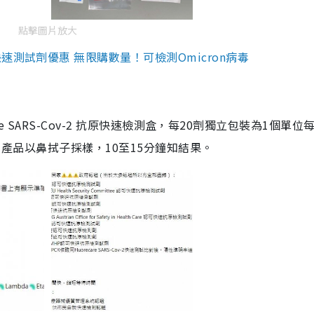
點擊圖片放大
測試劑優惠 無限購數量！可檢測Omicron病毒
are SARS-Cov-2 抗原快速檢測盒，每20劑獨立包裝為1個單位
5。產品以鼻拭子採樣，10至15分鐘知結果。