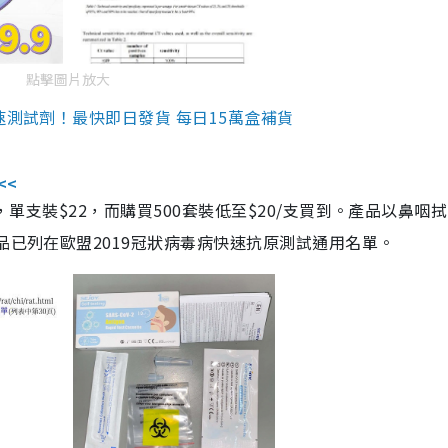
點擊圖片放大
速測試劑！最快即日發貨 每日15萬盒補貨
<<
，單支裝$22，而購買500套裝低至$20/支買到。產品以鼻咽
品已列在歐盟2019冠狀病毒病快速抗原測試通用名單。