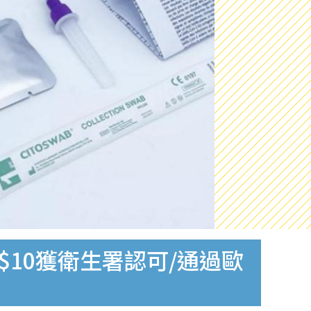
$10獲衛生署認可/通過歐