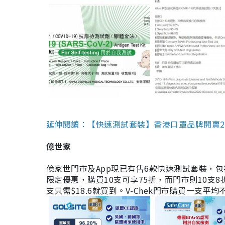
延伸閱讀：【快速測試套裝】香港口罩品牌開賣2款快速
億世家
億家世門市及App現已有售6款快速測試套裝，包括香港公司
限定優惠，購買10支可享75折，而門市則10支8折。現
支只需$18.6就買到。V-Chek門市購買一支平