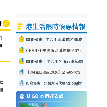
港生活限時優惠情報
1
作
開倉優惠 | 尖沙咀海港城名牌波鞋開倉低至1折！On鞋$899起／Joy&Peace鞋履$98起
標
2
CHANEL美妝限時減價低至3折！人氣粉底/唇膏/精華液低至$275！COCO香水都有平
3
開倉優惠｜尖沙咀名牌行李箱開倉低至4折！一連5日 American Tourister/ace./Hallmark $200起！
4
【8月生日優惠2026】全港85大食買玩著數攻略 自助餐/火鍋放題同行免費＋誠品/DONKI送現金券
5
我檢
開倉優惠｜銅鑼灣時代廣場Doughnut/Campo Marzio開倉低至1折！背囊、書包、手袋劈價$200起
包括
U GO 本週好去處