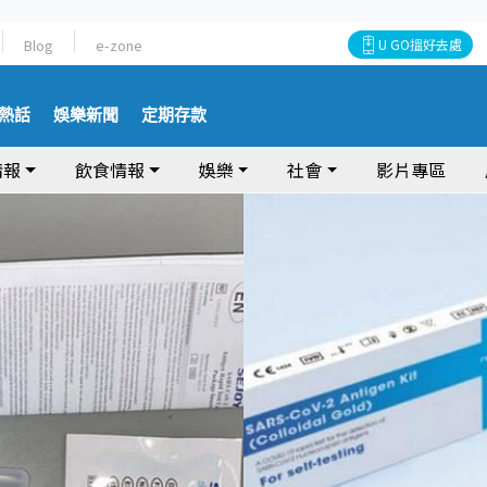
Blog
e-zone
U GO搵好去處
熱話
娛樂新聞
定期存款
情報
飲食情報
娛樂
社會
影片專區