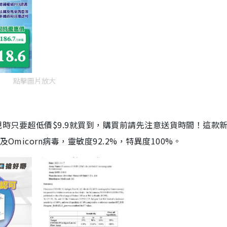
點擊圖片放大
劑，現時只要超低價$9.9就買到，購買前請先注意送貨時間！這款
Omicorn病毒，靈敏度92.2%，特異度100%。