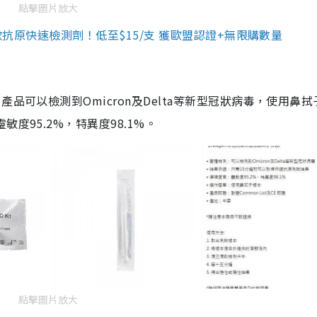
點擊圖片放大
3款抗原快速檢測劑！低至$15/支 獲歐盟認證+無限購數量
品可以檢測到Omicron及Delta等新型冠狀病毒，使用鼻拭
度95.2%，特異度98.1%。
點擊圖片放大