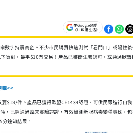
在Google追蹤
《UHK 港生活》
診個案數字持續高企。不少市民購買快速測試「看門口」或陽性後
以下買到，最平$10有交易！產品已獲衛生署認可，或通過歐盟
選購<<
惠價只要$18/件。產品已獲得歐盟CE1434認證，可供民眾進行自
性99.8%，已經通過臨床實驗認證，有效檢測新冠病毒變種毒株，
，15分鐘知結果。