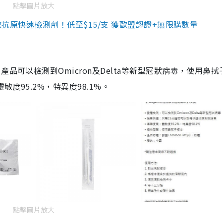
點擊圖片放大
3款抗原快速檢測劑！低至$15/支 獲歐盟認證+無限購數量
品可以檢測到Omicron及Delta等新型冠狀病毒，使用鼻拭
度95.2%，特異度98.1%。
點擊圖片放大