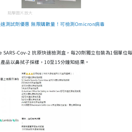
點擊圖片放大
測試劑優惠 無限購數量！可檢測Omicron病毒
are SARS-Cov-2 抗原快速檢測盒，每20劑獨立包裝為1個單位
5。產品以鼻拭子採樣，10至15分鐘知結果。