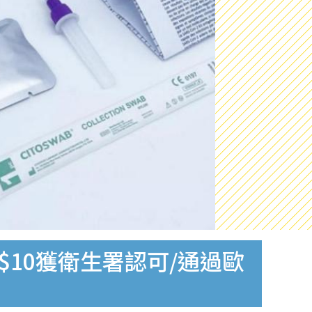
$10獲衛生署認可/通過歐