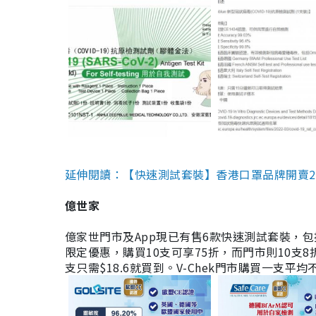
延伸閱讀：【快速測試套裝】香港口罩品牌開賣2款快速
億世家
億家世門市及App現已有售6款快速測試套裝，包括香港公司
限定優惠，購買10支可享75折，而門市則10支8折。現
支只需$18.6就買到。V-Chek門市購買一支平