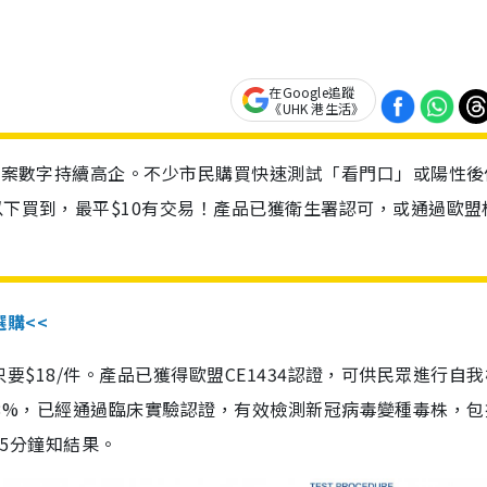
在Google追蹤
《UHK 港生活》
診個案數字持續高企。不少市民購買快速測試「看門口」或陽性後
以下買到，最平$10有交易！產品已獲衛生署認可，或通過歐盟
選購<<
惠價只要$18/件。產品已獲得歐盟CE1434認證，可供民眾進行自
性99.8%，已經通過臨床實驗認證，有效檢測新冠病毒變種毒株，
，15分鐘知結果。