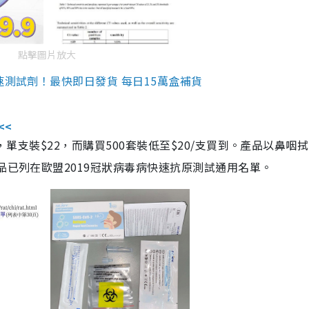
點擊圖片放大
速測試劑！最快即日發貨 每日15萬盒補貨
<<
，單支裝$22，而購買500套裝低至$20/支買到。產品以鼻咽
品已列在歐盟2019冠狀病毒病快速抗原測試通用名單。