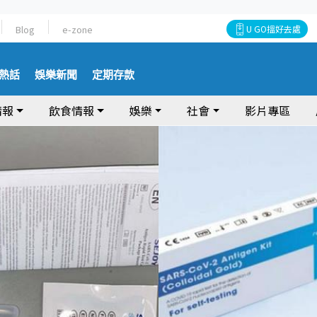
Blog
e-zone
U GO搵好去處
熱話
娛樂新聞
定期存款
情報
飲食情報
娛樂
社會
影片專區