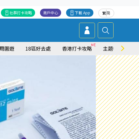
社群打卡攻略
商戶中心
下載 App
繁
简
周圍遊
18區好去處
香港打卡攻略
主題特集