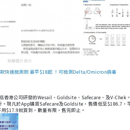
點擊圖片放大
檢測劑 最平$18起 ！可檢測Delta/Omicron病毒
研發的Wesail、Goldsite、Safecare、及V-Chek。
凡於App購買Safecare及Goldsite，售價低至$186.7
均不用$17.9就買到，數量有限，售完即止。