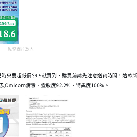
點擊圖片放大
劑，現時只要超低價$9.9就買到，購買前請先注意送貨時間！這款
Omicorn病毒，靈敏度92.2%，特異度100%。