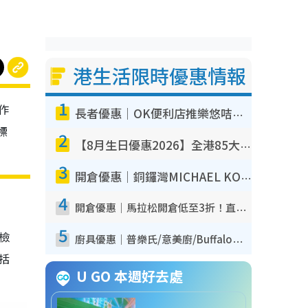
港生活限時優惠情報
1
作
長者優惠｜OK便利店推樂悠咭優惠！買麵包/牛奶/保健品拍卡即減
標
2
【8月生日優惠2026】全港85大食買玩著數攻略 自助餐/火鍋放題同行免費＋誠品/DONKI送現金券
3
開倉優惠｜銅鑼灣MICHAEL KORS開倉低至17折！直擊$500起買手袋/銀包/鞋款 必買經典Jet Set系列
4
開倉優惠｜馬拉松開倉低至3折！直擊$99起買adidas／New Balance／Puma鞋款 STANLEY保溫杯劈價至$119起
5
我檢
廚具優惠｜普樂氏/意美廚/Buffalo廚具低至3折！$89起買煎鍋／炒鑊／個人鍋 同場小家電激減至$99起
包括
U GO 本週好去處