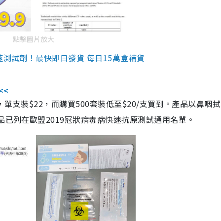
點擊圖片放大
速測試劑！最快即日發貨 每日15萬盒補貨
<<
，單支裝$22，而購買500套裝低至$20/支買到。產品以鼻咽
品已列在歐盟2019冠狀病毒病快速抗原測試通用名單。