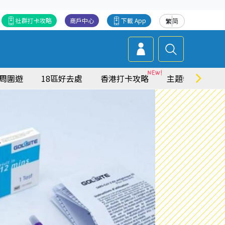
社群打卡攻略
商戶中心
下載 App
繁
简
周圍遊
18區好去處
香港打卡攻略
主題特集