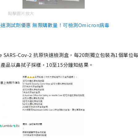
點擊圖片放大
測試劑優惠 無限購數量！可檢測Omicron病毒
are SARS-Cov-2 抗原快速檢測盒，每20劑獨立包裝為1個單位
5。產品以鼻拭子採樣，10至15分鐘知結果。