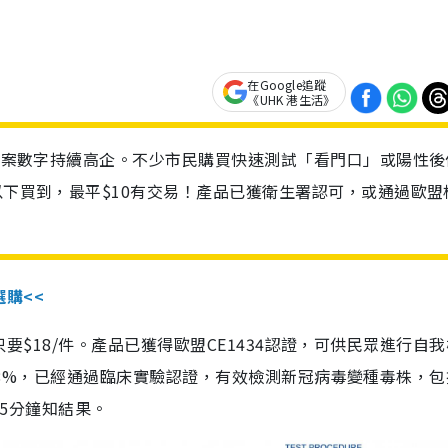
在Google追蹤
《UHK 港生活》
診個案數字持續高企。不少市民購買快速測試「看門口」或陽性後
以下買到，最平$10有交易！產品已獲衛生署認可，或通過歐盟
選購<<
惠價只要$18/件。產品已獲得歐盟CE1434認證，可供民眾進行自
性99.8%，已經通過臨床實驗認證，有效檢測新冠病毒變種毒株，
，15分鐘知結果。