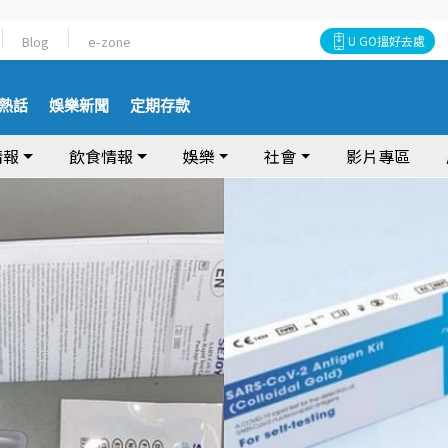
Blog
e-zone
U GO搵好去處
熱話
娛樂新聞
定期存款
情報
飲食情報
娛樂
社會
影片專區