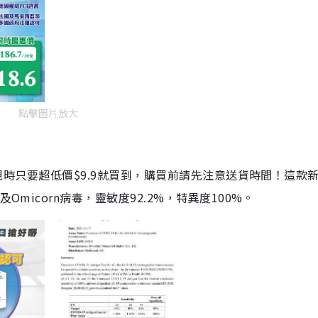
點擊圖片放大
劑，現時只要超低價$9.9就買到，購買前請先注意送貨時間！這款
Omicorn病毒，靈敏度92.2%，特異度100%。