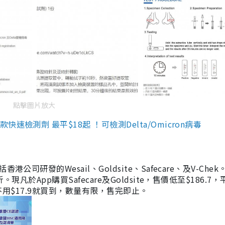
點擊圖片放大
檢測劑 最平$18起 ！可檢測Delta/Omicron病毒
研發的Wesail、Goldsite、Safecare、及V-Chek。
凡於App購買Safecare及Goldsite，售價低至$186.7
均不用$17.9就買到，數量有限，售完即止。