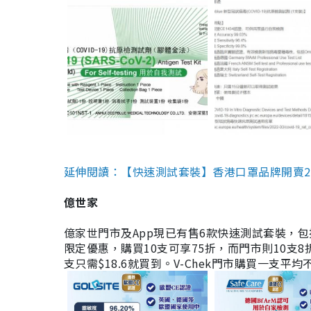
延伸閱讀：【快速測試套裝】香港口罩品牌開賣2款快速
億世家
億家世門市及App現已有售6款快速測試套裝，包括香港公司
限定優惠，購買10支可享75折，而門市則10支8折。現
支只需$18.6就買到。V-Chek門市購買一支平