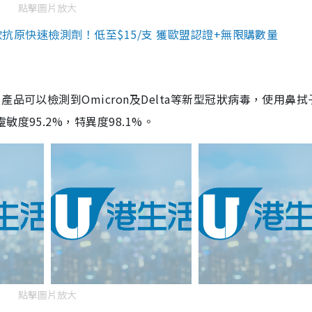
點擊圖片放大
3款抗原快速檢測劑！低至$15/支 獲歐盟認證+無限購數量
品可以檢測到Omicron及Delta等新型冠狀病毒，使用鼻拭
度95.2%，特異度98.1%。
點擊圖片放大