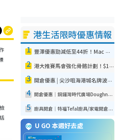
港生活限時優惠情報
1
作
豐澤優惠勁減低至44折！Mac mini/iPhone17Pro大減價！廚房家電$220起
標
2
港大推賽馬會強化骨骼計劃！$100骨質密度X光檢查 完成免費運動訓練送超市禮券！附參加資格
3
開倉優惠 | 尖沙咀海港城名牌波鞋開倉低至1折！On鞋$899起／Joy&Peace鞋履$98起
4
開倉優惠｜銅鑼灣時代廣場Doughnut/Campo Marzio開倉低至1折！背囊、書包、手袋劈價$200起
5
我檢
廚具開倉｜特福Tefal廚具/家電開倉低至3折！$220起買平底鍋/炒鑊/湯煲！電飯煲/吸塵機/燙斗$418起
包括
U GO 本週好去處