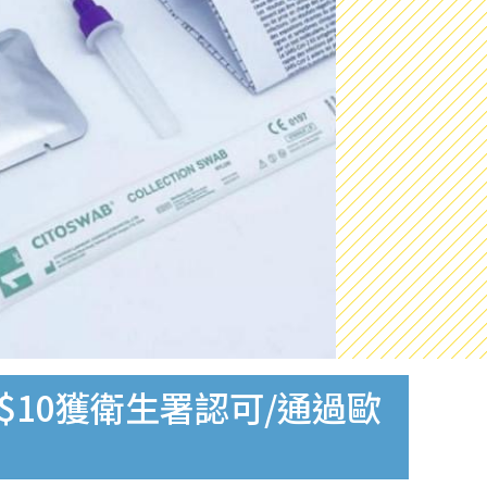
$10獲衛生署認可/通過歐