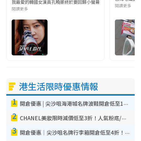
我最愛的韓國女演員孔曉振終於要回歸小螢幕啦!這次的劇本改編自同名
閱讀更多
閱讀更多
港生活限時優惠情報
1
開倉優惠 | 尖沙咀海港城名牌波鞋開倉低至1折！On鞋$899起／Joy&Peace鞋履$98起
2
CHANEL美妝限時減價低至3折！人氣粉底/唇膏/精華液低至$275！COCO香水都有平
3
開倉優惠｜尖沙咀名牌行李箱開倉低至4折！一連5日 American Tourister/ace./Hallmark $200起！