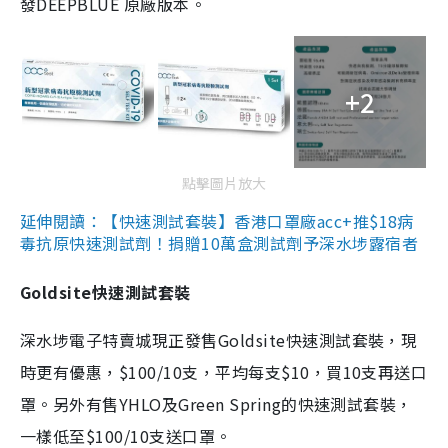
發DEEPBLUE 原廠版本。
+2
點擊圖片放大
延伸閱讀：【快速測試套裝】香港口罩廠acc+推$18病
毒抗原快速測試劑！捐贈10萬盒測試劑予深水埗露宿者
Goldsite快速測試套裝
深水埗電子特賣城現正發售Goldsite快速測試套裝，現
時更有優惠，$100/10支，平均每支$10，買10支再送口
罩。另外有售YHLO及Green Spring的快速測試套裝，
一樣低至$100/10支送口罩。