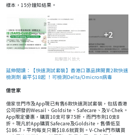
樣本，15分鐘知結果。
+2
點擊圖片放大
延伸閱讀：【快速測試套裝】香港口罩品牌開賣2款快速
檢測劑 最平$18起 ！可檢測Delta/Omicron病毒
億世家
億家世門市及App現已有售6款快速測試套裝，包括香港
公司研發的Wesail、Goldsite、Safecare、及V-Chek。
App限定優惠，購買10支可享75折，而門市則10支8
折。現凡於App購買Safecare及Goldsite，售價低至
$186.7，平均每支只需$18.6就買到。V-Chek門市購買