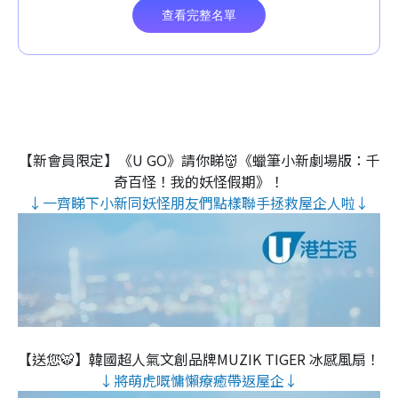
【新會員限定】《U GO》請你睇👹《蠟筆小新劇場版：千
奇百怪！我的妖怪假期》！
↓一齊睇下小新同妖怪朋友們點樣聯手拯救屋企人啦↓
【送您🐯】韓國超人氣文創品牌MUZIK TIGER 冰感風扇！
↓將萌虎嘅慵懶療癒帶返屋企↓