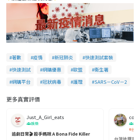
著數
疫情
新冠肺炎
快速測試套裝
快速測試
網購優惠
歐盟
衞生署
網購平台
冠狀病毒
護理
SARS－CoV－2
更多真實評價
Just_A_Girl_eats
co c
娛樂
吹
台灣
追劇日常🎬 殺手媽咪 A Bona Fide Killer
台灣地鐵宣