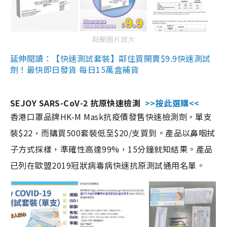
點擊圖片放大
延伸閱讀：【快速測試套裝】鄰住買開賣$9.9快速測試
劑！最快即日發貨 每日15萬盒補貨
SEJOY SARS-CoV-2 抗原快速檢測
>>按此選購<<
香港口罩品牌HK-M Mask抗疫價發售快速檢測劑，單支
裝$22，而購買500套裝低至$20/支買到。產品以鼻咽拭
子方式採樣，準確性高達99%，15分鐘就知結果。產品
已列在歐盟2019冠狀病毒病快速抗原測試通用名單。