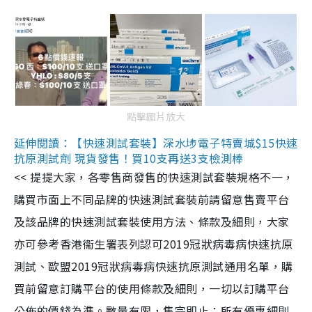
點擊圖片放大
延伸閱讀：【快速測試套裝】深水埗電子特賣城$15快速
抗原測試劑 現貨發售！買10支再送3支檢測棒
<< 提提大家，各零售商發售的快速測試套裝規格不一，
購買市面上不同品牌的快速測試套裝前請留意售賣平台
及該品牌的快速測試套裝使用方法、條款及細則，大家
亦可參考香港衞生署表列認可2019冠狀病毒病快速抗原
測試、歐盟2019冠狀病毒病快速抗原測試通用名單，購
買前留意訂購平台的使用條款及細則，一切以訂購平台
公佈的價錢為準。數量有限，售完即止；所有優惠細則