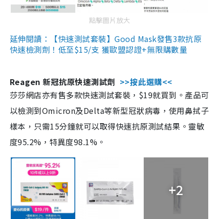
點擊圖片放大
延伸閱讀：【快速測試套裝】Good Mask發售3款抗原
快速檢測劑！低至$15/支 獲歐盟認證+無限購數量
Reagen 新冠抗原快速測試劑
>>按此選購<<
莎莎網店亦有售多款快速測試套裝，$19就買到。產品可
以檢測到Omicron及Delta等新型冠狀病毒，使用鼻拭子
樣本，只需15分鐘就可以取得快速抗原測試結果。靈敏
度95.2%，特異度98.1%。
+2