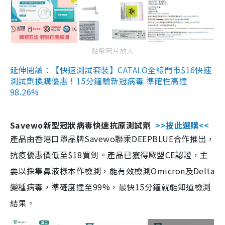
點擊圖片放大
延伸閱讀：【快速測試套裝】CATALO全線門市$16快速
測試劑換購優惠！15分鐘驗新冠病毒 準確性高達
98.26%
Savewo新型冠狀病毒快速抗原測試劑
>>按此選購<<
產品由香港口罩品牌Savewo聯乘DEEPBLUE合作推出，
抗疫優惠價低至$18買到。產品已獲得歐盟CE認證，主
要以採集鼻液樣本作檢測，能有效檢測Omicron及Delta
變種病毒，準確度達至99%，最快15分鐘就能知道檢測
結果。