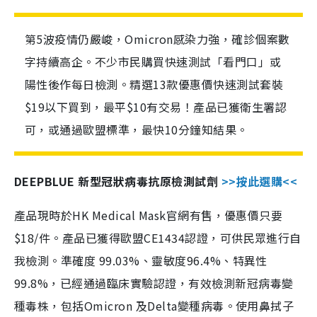
第5波疫情仍嚴峻，Omicron感染力強，確診個案數
字持續高企。不少市民購買快速測試「看門口」或
陽性後作每日檢測。精選13款優惠價快速測試套裝
$19以下買到，最平$10有交易！產品已獲衛生署認
可，或通過歐盟標準，最快10分鐘知結果。
DEEPBLUE 新型冠狀病毒抗原檢測試劑
>>按此選購<<
產品現時於HK Medical Mask官網有售，優惠價只要
$18/件。產品已獲得歐盟CE1434認證，可供民眾進行自
我檢測。準確度 99.03%、靈敏度96.4%、特異性
99.8%，已經通過臨床實驗認證，有效檢測新冠病毒變
種毒株，包括Omicron 及Delta變種病毒。使用鼻拭子