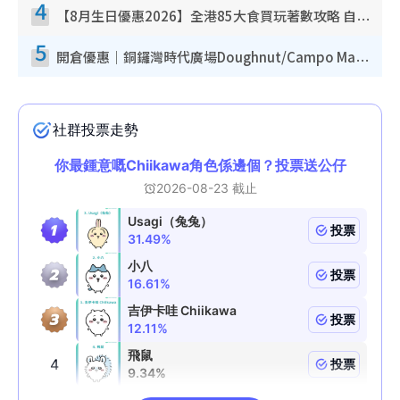
4
【8月生日優惠2026】全港85大食買玩著數攻略 自助餐/火鍋放題同行免費＋誠品/DONKI送現金券
5
開倉優惠｜銅鑼灣時代廣場Doughnut/Campo Marzio開倉低至1折！背囊、書包、手袋劈價$200起