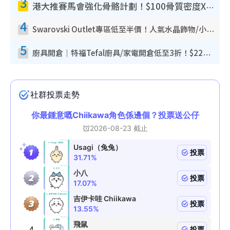
3
港大推賽馬會強化骨骼計劃！$100骨質密度X光檢查 完成免費運動訓練送超市禮券！附參加資格
4
Swarovski Outlet專區低至半價！人氣水晶飾物/小擺設$138起！迪士尼款/水晶高跟鞋都有平
5
廚具開倉｜特福Tefal廚具/家電開倉低至3折！$220起買平底鍋/炒鑊/湯煲！電飯煲/吸塵機/燙斗$418起