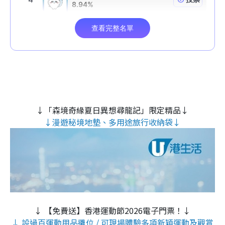
↓「森境奇緣夏日異想尋龍記」限定精品↓
↓漫遊秘境地墊、多用途旅行收納袋↓
↓ 【免費送】香港運動節2026電子門票！↓
↓ 設過百運動用品攤位 / 可現場體驗多項新穎運動及觀賞