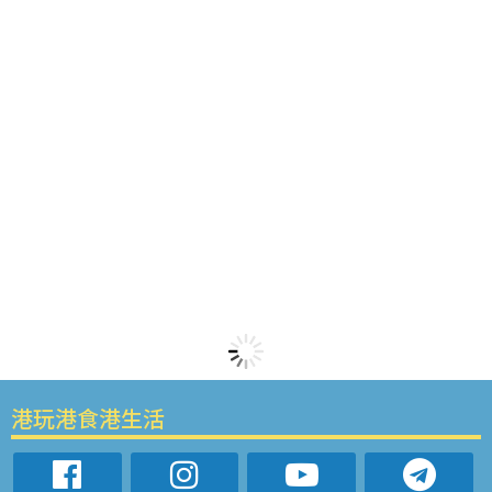
港玩港食港生活