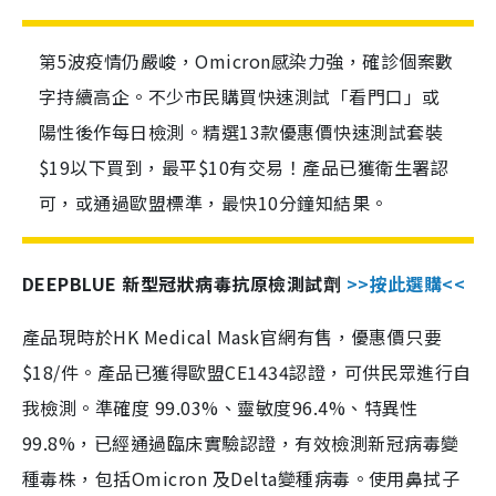
第5波疫情仍嚴峻，Omicron感染力強，確診個案數
字持續高企。不少市民購買快速測試「看門口」或
陽性後作每日檢測。精選13款優惠價快速測試套裝
$19以下買到，最平$10有交易！產品已獲衛生署認
可，或通過歐盟標準，最快10分鐘知結果。
DEEPBLUE 新型冠狀病毒抗原檢測試劑
>>按此選購<<
產品現時於HK Medical Mask官網有售，優惠價只要
$18/件。產品已獲得歐盟CE1434認證，可供民眾進行自
我檢測。準確度 99.03%、靈敏度96.4%、特異性
99.8%，已經通過臨床實驗認證，有效檢測新冠病毒變
種毒株，包括Omicron 及Delta變種病毒。使用鼻拭子