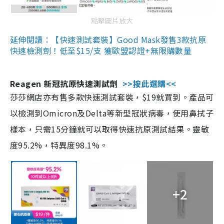
點擊圖片放大
延伸閱讀：【快速測試套裝】Good Mask發售3款抗原
快速檢測劑！低至$15/支 獲歐盟認證+無限購數量
Reagen 新冠抗原快速測試劑
>>按此選購<<
莎莎網店亦有售多款快速測試套裝，$19就買到。產品可
以檢測到Omicron及Delta等新型冠狀病毒，使用鼻拭子
樣本，只需15分鐘就可以取得快速抗原測試結果。靈敏
度95.2%，特異度98.1%。
+2