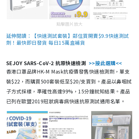
點擊圖片放大
延伸閱讀：【快速測試套裝】鄰住買開賣$9.9快速測試
劑！最快即日發貨 每日15萬盒補貨
SEJOY SARS-CoV-2 抗原快速檢測
>>按此選購<<
香港口罩品牌HK-M Mask抗疫價發售快速檢測劑，單支
裝$22，而購買500套裝低至$20/支買到。產品以鼻咽拭
子方式採樣，準確性高達99%，15分鐘就知結果。產品
已列在歐盟2019冠狀病毒病快速抗原測試通用名單。