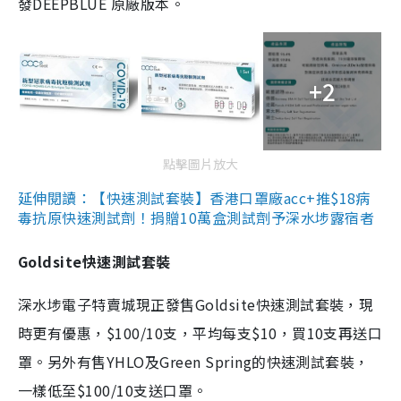
發DEEPBLUE 原廠版本。
+2
點擊圖片放大
延伸閱讀：【快速測試套裝】香港口罩廠acc+推$18病
毒抗原快速測試劑！捐贈10萬盒測試劑予深水埗露宿者
Goldsite快速測試套裝
深水埗電子特賣城現正發售Goldsite快速測試套裝，現
時更有優惠，$100/10支，平均每支$10，買10支再送口
罩。另外有售YHLO及Green Spring的快速測試套裝，
一樣低至$100/10支送口罩。