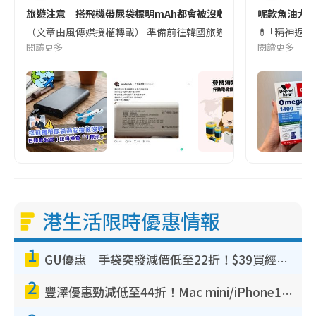
旅遊注意｜搭飛機帶尿袋標明mAh都會被沒收😱出發前切記檢查「1
呢款魚油大家
（文章由風傳媒授權轉載） 準備前往韓國旅遊的民眾，近期要特別留
💊 ｢精神返
閱讀更多
閱讀更多
港生活限時優惠情報
1
GU優惠｜手袋突發減價低至22折！$39買經典波士頓包/餃子袋！飾物同步減價$29起！
2
豐澤優惠勁減低至44折！Mac mini/iPhone17Pro大減價！廚房家電$220起