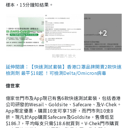
樣本，15分鐘知結果。
+2
點擊圖片放大
延伸閱讀：【快速測試套裝】香港口罩品牌開賣2款快速
檢測劑 最平$18起 ！可檢測Delta/Omicron病毒
億世家
億家世門市及App現已有售6款快速測試套裝，包括香港
公司研發的Wesail、Goldsite、Safecare、及V-Chek。
App限定優惠，購買10支可享75折，而門市則10支8
折。現凡於App購買Safecare及Goldsite，售價低至
$186.7，平均每支只需$18.6就買到。V-Chek門市購買