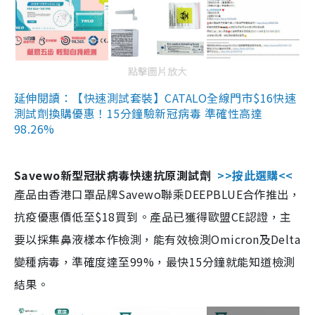
點擊圖片放大
延伸閱讀：【快速測試套裝】CATALO全線門市$16快速
測試劑換購優惠！15分鐘驗新冠病毒 準確性高達
98.26%
Savewo新型冠狀病毒快速抗原測試劑
>>按此選購<<
產品由香港口罩品牌Savewo聯乘DEEPBLUE合作推出，
抗疫優惠價低至$18買到。產品已獲得歐盟CE認證，主
要以採集鼻液樣本作檢測，能有效檢測Omicron及Delta
變種病毒，準確度達至99%，最快15分鐘就能知道檢測
結果。