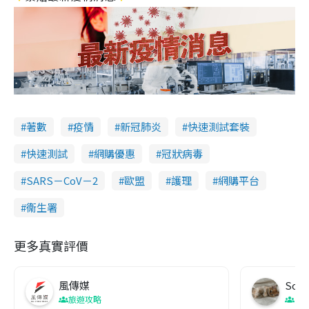
著數
疫情
新冠肺炎
快速測試套裝
快速測試
網購優惠
冠狀病毒
SARS－CoV－2
歐盟
護理
網購平台
衞生署
更多真實評價
風傳媒
Soul
旅遊攻略
生