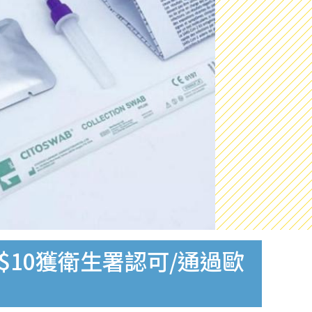
$10獲衛生署認可/通過歐