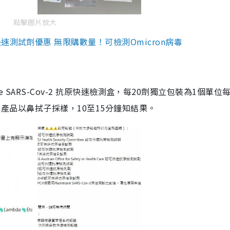
點擊圖片放大
測試劑優惠 無限購數量！可檢測Omicron病毒
are SARS-Cov-2 抗原快速檢測盒，每20劑獨立包裝為1個單位
5。產品以鼻拭子採樣，10至15分鐘知結果。