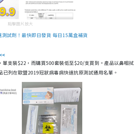
點擊圖片放大
速測試劑！最快即日發貨 每日15萬盒補貨
<<
，單支裝$22，而購買500套裝低至$20/支買到。產品以鼻咽
品已列在歐盟2019冠狀病毒病快速抗原測試通用名單。