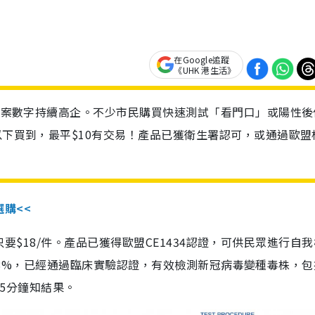
在Google追蹤
《UHK 港生活》
診個案數字持續高企。不少市民購買快速測試「看門口」或陽性後
以下買到，最平$10有交易！產品已獲衛生署認可，或通過歐盟
選購<<
惠價只要$18/件。產品已獲得歐盟CE1434認證，可供民眾進行自
性99.8%，已經通過臨床實驗認證，有效檢測新冠病毒變種毒株，
，15分鐘知結果。