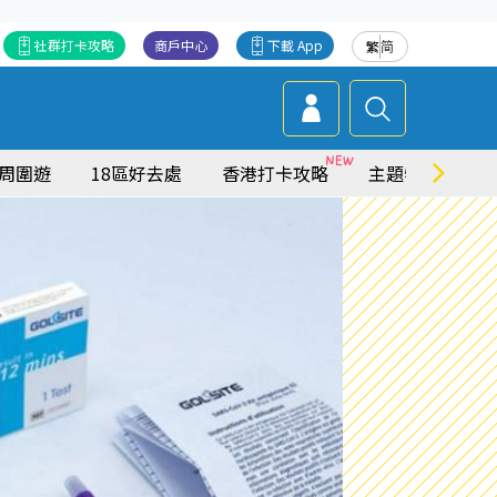
社群打卡攻略
商戶中心
下載 App
繁
简
周圍遊
18區好去處
香港打卡攻略
主題特集