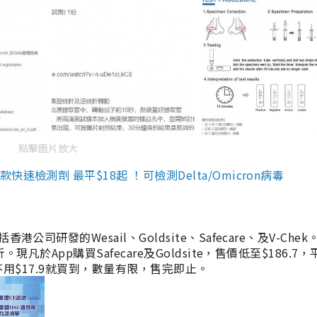
點擊圖片放大
檢測劑 最平$18起 ！可檢測Delta/Omicron病毒
研發的Wesail、Goldsite、Safecare、及V-Chek。
凡於App購買Safecare及Goldsite，售價低至$186.7
均不用$17.9就買到，數量有限，售完即止。