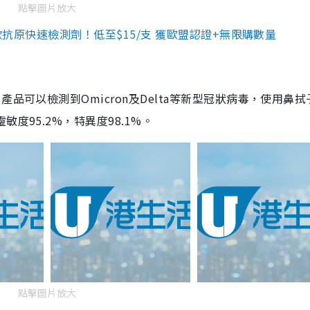
點擊圖片放大
3款抗原快速檢測劑！低至$15/支 獲歐盟認證+無限購數量
品可以檢測到Omicron及Delta等新型冠狀病毒，使用鼻拭
度95.2%，特異度98.1%。
點擊圖片放大