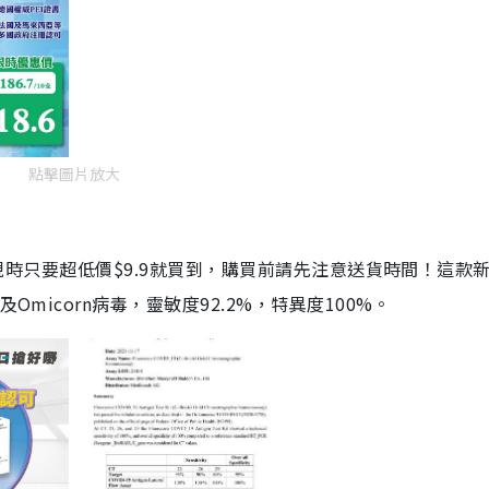
點擊圖片放大
劑，現時只要超低價$9.9就買到，購買前請先注意送貨時間！這款
Omicorn病毒，靈敏度92.2%，特異度100%。