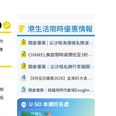
港生活限時優惠情報
1
作
開倉優惠 | 尖沙咀海港城名牌波鞋開倉低至1折！On鞋$899起／Joy&Peace鞋履$98起
標
2
CHANEL美妝限時減價低至3折！人氣粉底/唇膏/精華液低至$275！COCO香水都有平
3
開倉優惠｜尖沙咀名牌行李箱開倉低至4折！一連5日 American Tourister/ace./Hallmark $200起！
4
【8月生日優惠2026】全港85大食買玩著數攻略 自助餐/火鍋放題同行免費＋誠品/DONKI送現金券
5
我檢
開倉優惠｜銅鑼灣時代廣場Doughnut/Campo Marzio開倉低至1折！背囊、書包、手袋劈價$200起
包括
U GO 本週好去處