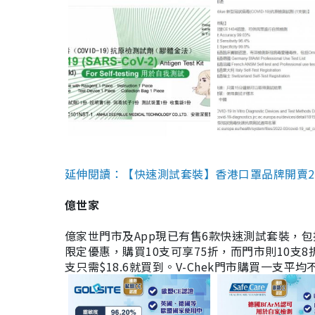
延伸閱讀：【快速測試套裝】香港口罩品牌開賣2款快速
億世家
億家世門市及App現已有售6款快速測試套裝，包括香港公司
限定優惠，購買10支可享75折，而門市則10支8折。現
支只需$18.6就買到。V-Chek門市購買一支平