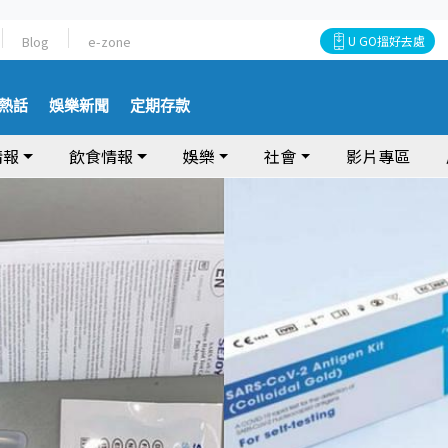
Blog
e-zone
U GO搵好去處
熱話
娛樂新聞
定期存款
情報
飲食情報
娛樂
社會
影片專區