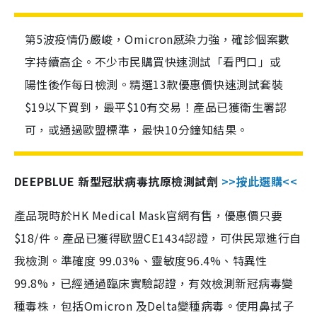
第5波疫情仍嚴峻，Omicron感染力強，確診個案數
字持續高企。不少市民購買快速測試「看門口」或
陽性後作每日檢測。精選13款優惠價快速測試套裝
$19以下買到，最平$10有交易！產品已獲衛生署認
可，或通過歐盟標準，最快10分鐘知結果。
DEEPBLUE 新型冠狀病毒抗原檢測試劑
>>按此選購<<
產品現時於HK Medical Mask官網有售，優惠價只要
$18/件。產品已獲得歐盟CE1434認證，可供民眾進行自
我檢測。準確度 99.03%、靈敏度96.4%、特異性
99.8%，已經通過臨床實驗認證，有效檢測新冠病毒變
種毒株，包括Omicron 及Delta變種病毒。使用鼻拭子