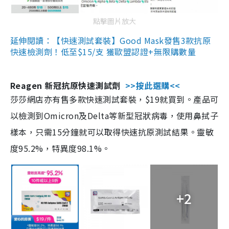
點擊圖片放大
延伸閱讀：【快速測試套裝】Good Mask發售3款抗原
快速檢測劑！低至$15/支 獲歐盟認證+無限購數量
Reagen 新冠抗原快速測試劑
>>按此選購<<
莎莎網店亦有售多款快速測試套裝，$19就買到。產品可
以檢測到Omicron及Delta等新型冠狀病毒，使用鼻拭子
樣本，只需15分鐘就可以取得快速抗原測試結果。靈敏
度95.2%，特異度98.1%。
+2