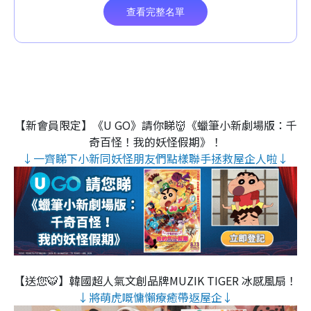
【新會員限定】《U GO》請你睇👹《蠟筆小新劇場版：千
奇百怪！我的妖怪假期》！
↓一齊睇下小新同妖怪朋友們點樣聯手拯救屋企人啦↓
【送您🐯】韓國超人氣文創品牌MUZIK TIGER 冰感風扇！
↓將萌虎嘅慵懶療癒帶返屋企↓