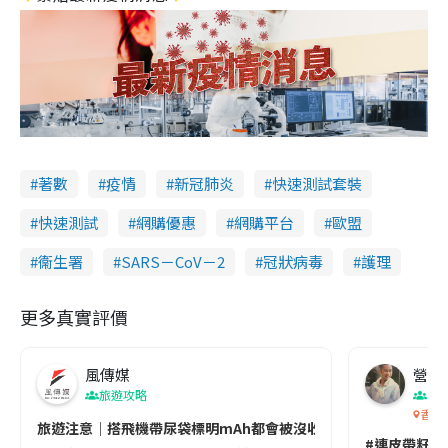
著數
疫情
新冠肺炎
快速測試套裝
快速測試
網購優惠
網購平台
歐盟
衞生署
SARS－CoV－2
冠狀病毒
護理
更多真實評價
風傳媒
營養教
旅遊攻略
生
香港
旅遊注意｜搭飛機帶尿袋標明mAh都會被沒收😱出發前切記檢查「1
#連皮帶籽都