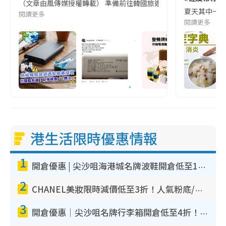
（文章由風傳媒授權轉載） 準備前往韓國旅遊的民眾，近期要特別留
夏天其中一種時
閱讀更多
閱讀更多
港生活限時優惠情報
1
開倉優惠 | 尖沙咀海港城名牌波鞋開倉低至1折！On鞋$899起／Joy&Peace鞋履$98起
2
CHANEL美妝限時減價低至3折！人氣粉底/唇膏/精華液低至$275！COCO香水都有平
3
開倉優惠｜尖沙咀名牌行李箱開倉低至4折！一連5日 American Tourister/ace./Hallmark $200起！