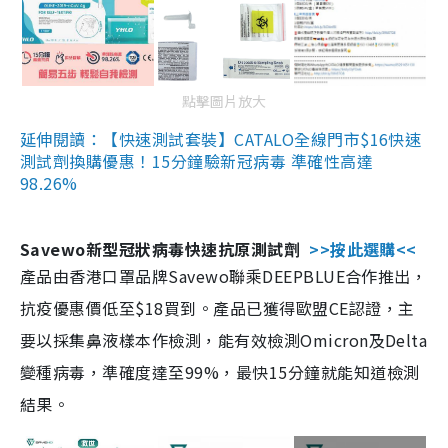
點擊圖片放大
延伸閱讀：【快速測試套裝】CATALO全線門市$16快速
測試劑換購優惠！15分鐘驗新冠病毒 準確性高達
98.26%
Savewo新型冠狀病毒快速抗原測試劑
>>按此選購<<
產品由香港口罩品牌Savewo聯乘DEEPBLUE合作推出，
抗疫優惠價低至$18買到。產品已獲得歐盟CE認證，主
要以採集鼻液樣本作檢測，能有效檢測Omicron及Delta
變種病毒，準確度達至99%，最快15分鐘就能知道檢測
結果。