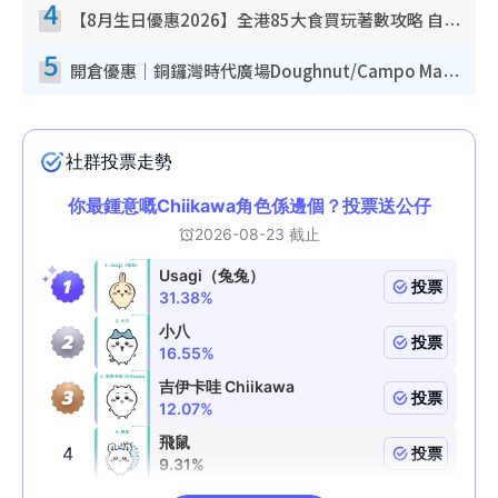
4
【8月生日優惠2026】全港85大食買玩著數攻略 自助餐/火鍋放題同行免費＋誠品/DONKI送現金券
5
開倉優惠｜銅鑼灣時代廣場Doughnut/Campo Marzio開倉低至1折！背囊、書包、手袋劈價$200起