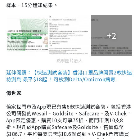
樣本，15分鐘知結果。
+2
點擊圖片放大
延伸閱讀：【快速測試套裝】香港口罩品牌開賣2款快速
檢測劑 最平$18起 ！可檢測Delta/Omicron病毒
億世家
億家世門市及App現已有售6款快速測試套裝，包括香港
公司研發的Wesail、Goldsite、Safecare、及V-Chek。
App限定優惠，購買10支可享75折，而門市則10支8
折。現凡於App購買Safecare及Goldsite，售價低至
$186.7，平均每支只需$18.6就買到。V-Chek門市購買