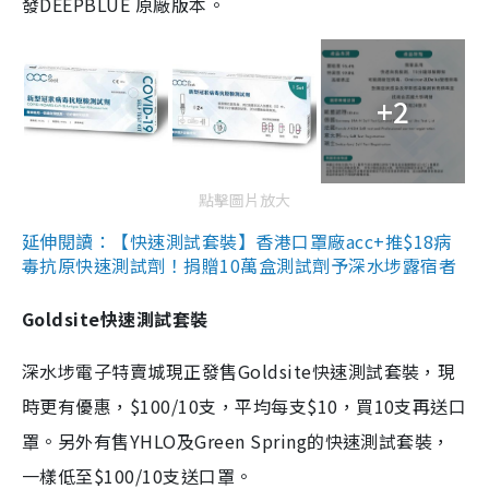
發DEEPBLUE 原廠版本。
+2
點擊圖片放大
延伸閱讀：【快速測試套裝】香港口罩廠acc+推$18病
毒抗原快速測試劑！捐贈10萬盒測試劑予深水埗露宿者
Goldsite快速測試套裝
深水埗電子特賣城現正發售Goldsite快速測試套裝，現
時更有優惠，$100/10支，平均每支$10，買10支再送口
罩。另外有售YHLO及Green Spring的快速測試套裝，
一樣低至$100/10支送口罩。