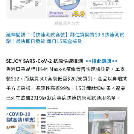
點擊圖片放大
延伸閱讀：【快速測試套裝】鄰住買開賣$9.9快速測試
劑！最快即日發貨 每日15萬盒補貨
SEJOY SARS-CoV-2 抗原快速檢測
>>按此選購<<
香港口罩品牌HK-M Mask抗疫價發售快速檢測劑，單支
裝$22，而購買500套裝低至$20/支買到。產品以鼻咽拭
子方式採樣，準確性高達99%，15分鐘就知結果。產品
已列在歐盟2019冠狀病毒病快速抗原測試通用名單。