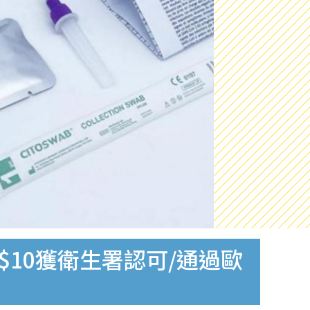
$10獲衛生署認可/通過歐