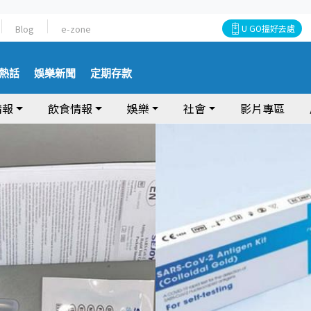
Blog
e-zone
U GO搵好去處
熱話
娛樂新聞
定期存款
情報
飲食情報
娛樂
社會
影片專區