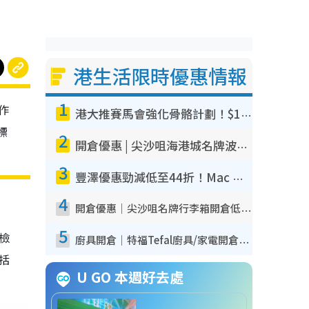
港生活限時優惠情報
1
作
港大推賽馬會強化骨骼計劃！$100骨質密度X光檢查 完成免費運動訓練送超市禮券！附參加資格
標
2
開倉優惠 | 尖沙咀海港城名牌波鞋開倉低至1折！On鞋$899起／Joy&Peace鞋履$98起
3
豐澤優惠勁減低至44折！Mac mini/iPhone17Pro大減價！廚房家電$220起
4
開倉優惠｜尖沙咀名牌行李箱開倉低至4折！一連5日 American Tourister/ace./Hallmark $200起！
5
我檢
廚具開倉｜特福Tefal廚具/家電開倉低至3折！$220起買平底鍋/炒鑊/湯煲！電飯煲/吸塵機/燙斗$418起
包括
U GO 本週好去處