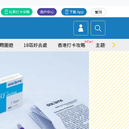
社群打卡攻略
商戶中心
下載 App
繁
简
周圍遊
18區好去處
香港打卡攻略
主題特集