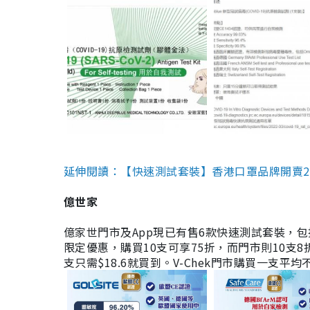
延伸閱讀：【快速測試套裝】香港口罩品牌開賣2款快速
億世家
億家世門市及App現已有售6款快速測試套裝，包括香港公司
限定優惠，購買10支可享75折，而門市則10支8折。現
支只需$18.6就買到。V-Chek門市購買一支平