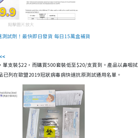
點擊圖片放大
速測試劑！最快即日發貨 每日15萬盒補貨
<<
，單支裝$22，而購買500套裝低至$20/支買到。產品以鼻咽
品已列在歐盟2019冠狀病毒病快速抗原測試通用名單。