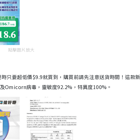
點擊圖片放大
劑，現時只要超低價$9.9就買到，購買前請先注意送貨時間！這款
Omicorn病毒，靈敏度92.2%，特異度100%。