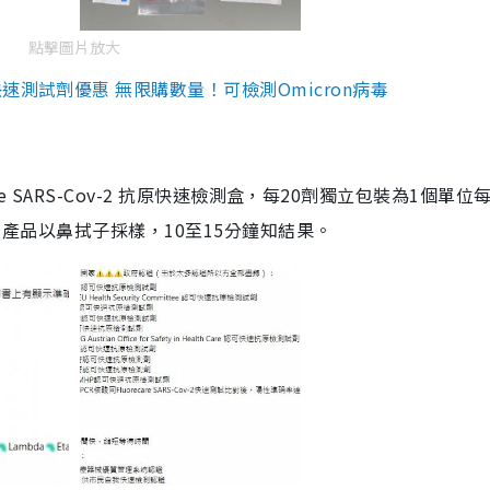
點擊圖片放大
測試劑優惠 無限購數量！可檢測Omicron病毒
are SARS-Cov-2 抗原快速檢測盒，每20劑獨立包裝為1個單位
5。產品以鼻拭子採樣，10至15分鐘知結果。