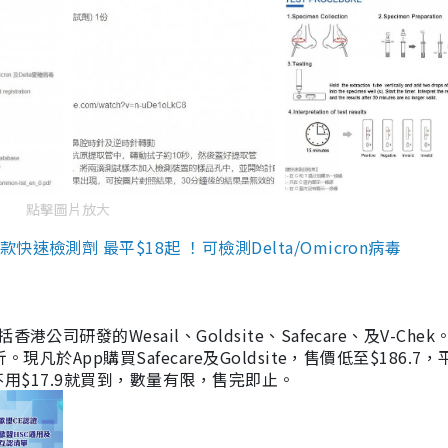
點擊圖片放大
檢測劑 最平$18起 ！可檢測Delta/Omicron病毒
研發的Wesail、Goldsite、Safecare、及V-Chek。
凡於App購買Safecare及Goldsite，售價低至$186.7
均不用$17.9就買到，數量有限，售完即止。