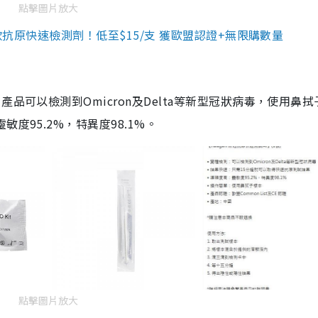
點擊圖片放大
3款抗原快速檢測劑！低至$15/支 獲歐盟認證+無限購數量
品可以檢測到Omicron及Delta等新型冠狀病毒，使用鼻拭
度95.2%，特異度98.1%。
點擊圖片放大