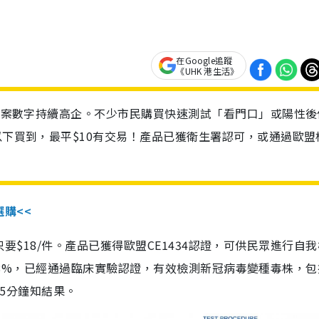
在Google追蹤
《UHK 港生活》
診個案數字持續高企。不少市民購買快速測試「看門口」或陽性後
以下買到，最平$10有交易！產品已獲衛生署認可，或通過歐盟
選購<<
惠價只要$18/件。產品已獲得歐盟CE1434認證，可供民眾進行自
性99.8%，已經通過臨床實驗認證，有效檢測新冠病毒變種毒株，
，15分鐘知結果。