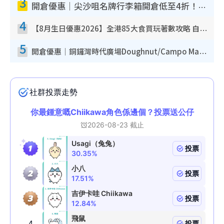
3
開倉優惠｜尖沙咀名牌行李箱開倉低至4折！一連5日 American Tourister/ace./Hallmark $200起！
4
【8月生日優惠2026】全港85大食買玩著數攻略 自助餐/火鍋放題同行免費＋誠品/DONKI送現金券
5
開倉優惠｜銅鑼灣時代廣場Doughnut/Campo Marzio開倉低至1折！背囊、書包、手袋劈價$200起