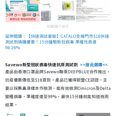
點擊圖片放大
延伸閱讀：【快速測試套裝】CATALO全線門市$16快速
測試劑換購優惠！15分鐘驗新冠病毒 準確性高達
98.26%
Savewo新型冠狀病毒快速抗原測試劑
>>按此選購<<
產品由香港口罩品牌Savewo聯乘DEEPBLUE合作推出，
抗疫優惠價低至$18買到。產品已獲得歐盟CE認證，主
要以採集鼻液樣本作檢測，能有效檢測Omicron及Delta
變種病毒，準確度達至99%，最快15分鐘就能知道檢測
結果。