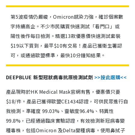
第5波疫情仍嚴峻，Omicron感染力強，確診個案數
字持續高企。不少市民購買快速測試「看門口」或
陽性後作每日檢測。精選13款優惠價快速測試套裝
$19以下買到，最平$10有交易！產品已獲衛生署認
可，或通過歐盟標準，最快10分鐘知結果。
DEEPBLUE 新型冠狀病毒抗原檢測試劑
>>按此選購<<
產品現時於HK Medical Mask官網有售，優惠價只要
$18/件。產品已獲得歐盟CE1434認證，可供民眾進行自
我檢測。準確度 99.03%、靈敏度96.4%、特異性
99.8%，已經通過臨床實驗認證，有效檢測新冠病毒變
種毒株，包括Omicron 及Delta變種病毒。使用鼻拭子