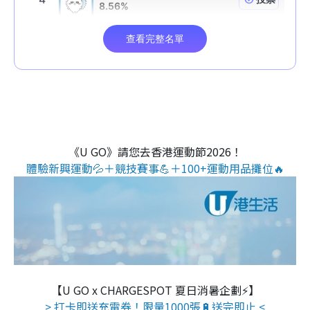
《U GO》請您去香港運動節2026！
體驗新興運動💦＋競技賽事💪＋100+運動用品攤位🔥
【U GO x CHARGESPOT 夏日消暑企劃⚡】
> 打卡即送充電券！限量1000張🔋送完即止 <