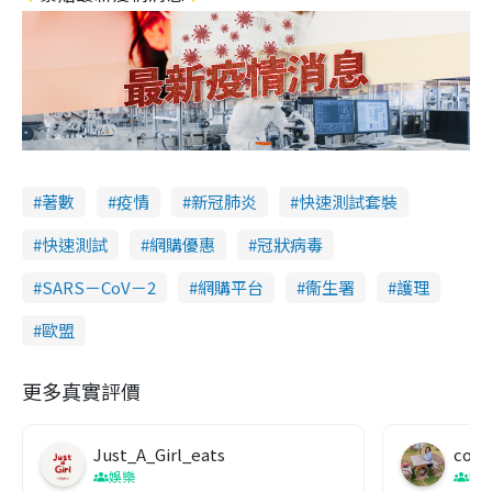
著數
疫情
新冠肺炎
快速測試套裝
快速測試
網購優惠
冠狀病毒
SARS－CoV－2
網購平台
衞生署
護理
歐盟
更多真實評價
Just_A_Girl_eats
co c
娛樂
吹