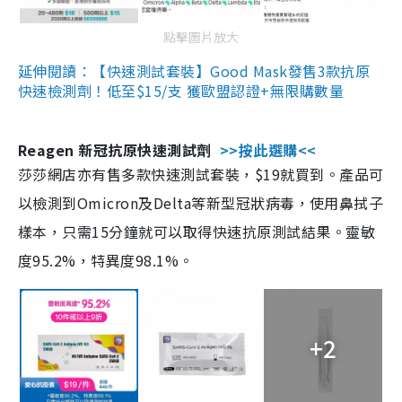
點擊圖片放大
延伸閱讀：【快速測試套裝】Good Mask發售3款抗原
快速檢測劑！低至$15/支 獲歐盟認證+無限購數量
Reagen 新冠抗原快速測試劑
>>按此選購<<
莎莎網店亦有售多款快速測試套裝，$19就買到。產品可
以檢測到Omicron及Delta等新型冠狀病毒，使用鼻拭子
樣本，只需15分鐘就可以取得快速抗原測試結果。靈敏
度95.2%，特異度98.1%。
+2