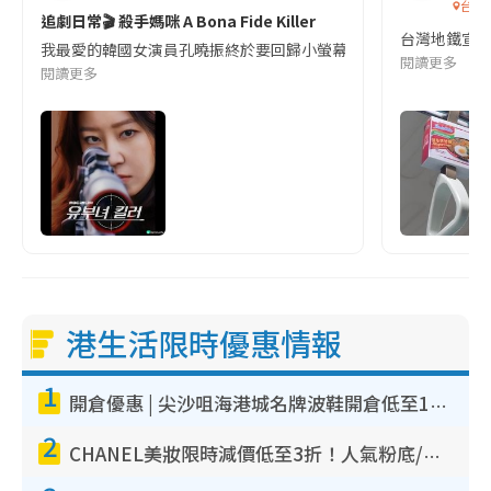
台灣
追劇日常🎬 殺手媽咪 A Bona Fide Killer
台灣地鐵宣
我最愛的韓國女演員孔曉振終於要回歸小螢幕啦!這次的劇本改編自同名
閱讀更多
閱讀更多
港生活限時優惠情報
1
開倉優惠 | 尖沙咀海港城名牌波鞋開倉低至1折！On鞋$899起／Joy&Peace鞋履$98起
2
CHANEL美妝限時減價低至3折！人氣粉底/唇膏/精華液低至$275！COCO香水都有平