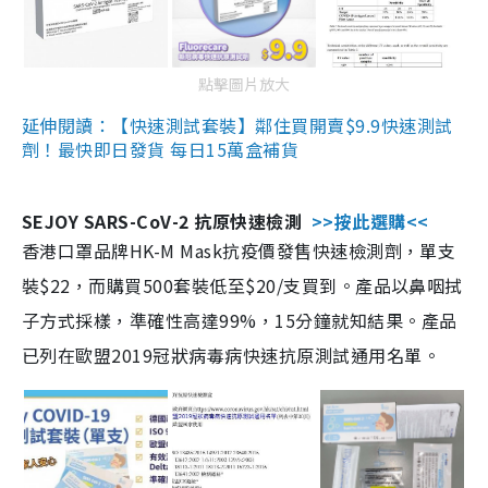
點擊圖片放大
延伸閱讀：【快速測試套裝】鄰住買開賣$9.9快速測試
劑！最快即日發貨 每日15萬盒補貨
SEJOY SARS-CoV-2 抗原快速檢測
>>按此選購<<
香港口罩品牌HK-M Mask抗疫價發售快速檢測劑，單支
裝$22，而購買500套裝低至$20/支買到。產品以鼻咽拭
子方式採樣，準確性高達99%，15分鐘就知結果。產品
已列在歐盟2019冠狀病毒病快速抗原測試通用名單。