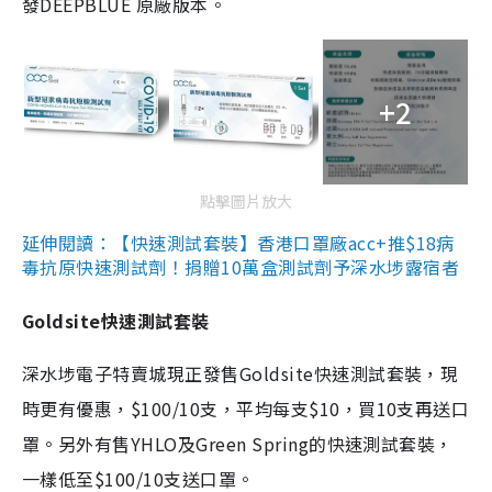
發DEEPBLUE 原廠版本。
+2
點擊圖片放大
延伸閱讀：【快速測試套裝】香港口罩廠acc+推$18病
毒抗原快速測試劑！捐贈10萬盒測試劑予深水埗露宿者
Goldsite快速測試套裝
深水埗電子特賣城現正發售Goldsite快速測試套裝，現
時更有優惠，$100/10支，平均每支$10，買10支再送口
罩。另外有售YHLO及Green Spring的快速測試套裝，
一樣低至$100/10支送口罩。