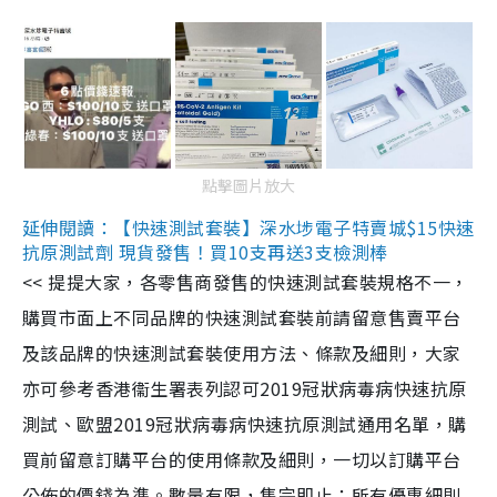
點擊圖片放大
延伸閱讀：【快速測試套裝】深水埗電子特賣城$15快速
抗原測試劑 現貨發售！買10支再送3支檢測棒
<< 提提大家，各零售商發售的快速測試套裝規格不一，
購買市面上不同品牌的快速測試套裝前請留意售賣平台
及該品牌的快速測試套裝使用方法、條款及細則，大家
亦可參考香港衞生署表列認可2019冠狀病毒病快速抗原
測試、歐盟2019冠狀病毒病快速抗原測試通用名單，購
買前留意訂購平台的使用條款及細則，一切以訂購平台
公佈的價錢為準。數量有限，售完即止；所有優惠細則