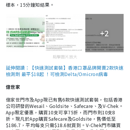
樣本，15分鐘知結果。
+2
點擊圖片放大
延伸閱讀：【快速測試套裝】香港口罩品牌開賣2款快速
檢測劑 最平$18起 ！可檢測Delta/Omicron病毒
億世家
億家世門市及App現已有售6款快速測試套裝，包括香港
公司研發的Wesail、Goldsite、Safecare、及V-Chek。
App限定優惠，購買10支可享75折，而門市則10支8
折。現凡於App購買Safecare及Goldsite，售價低至
$186.7，平均每支只需$18.6就買到。V-Chek門市購買