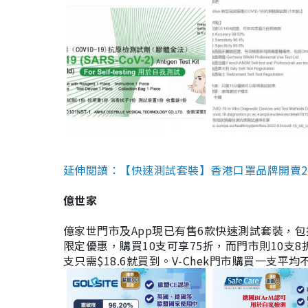
延伸閱讀：【快速測試套裝】香港口罩品牌開賣2款快速
億世家
億家世門市及App現已有售6款快速測試套裝，包括香港公司
限定優惠，購買10支可享75折，而門市則10支8折。現
支只需$18.6就買到。V-Chek門市購買一支平