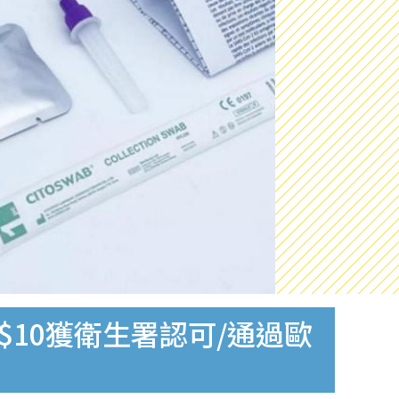
$10獲衛生署認可/通過歐