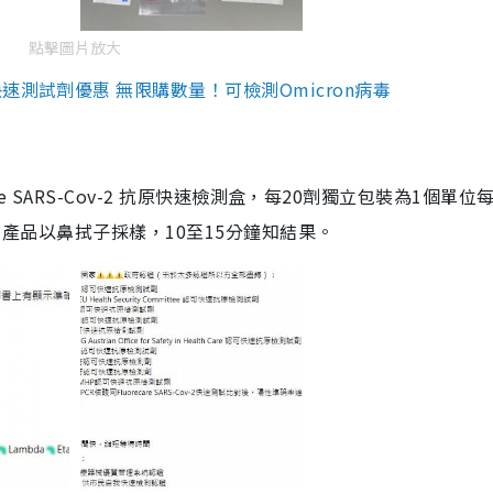
點擊圖片放大
測試劑優惠 無限購數量！可檢測Omicron病毒
are SARS-Cov-2 抗原快速檢測盒，每20劑獨立包裝為1個單位
5。產品以鼻拭子採樣，10至15分鐘知結果。