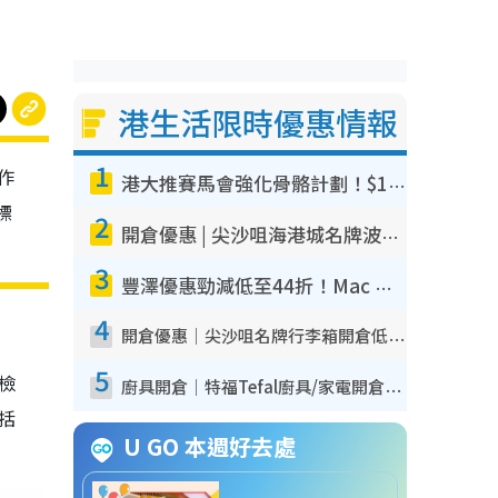
港生活限時優惠情報
1
作
港大推賽馬會強化骨骼計劃！$100骨質密度X光檢查 完成免費運動訓練送超市禮券！附參加資格
標
2
開倉優惠 | 尖沙咀海港城名牌波鞋開倉低至1折！On鞋$899起／Joy&Peace鞋履$98起
3
豐澤優惠勁減低至44折！Mac mini/iPhone17Pro大減價！廚房家電$220起
4
開倉優惠｜尖沙咀名牌行李箱開倉低至4折！一連5日 American Tourister/ace./Hallmark $200起！
5
我檢
廚具開倉｜特福Tefal廚具/家電開倉低至3折！$220起買平底鍋/炒鑊/湯煲！電飯煲/吸塵機/燙斗$418起
包括
U GO 本週好去處