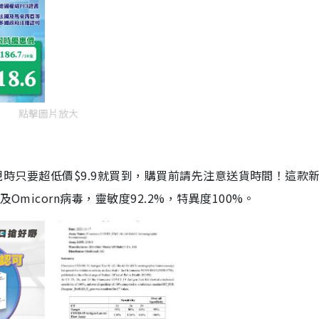
點擊圖片放大
劑，現時只要超低價$9.9就買到，購買前請先注意送貨時間！這款
Omicorn病毒，靈敏度92.2%，特異度100%。