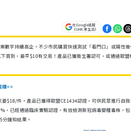
在Google追蹤
《UHK 港生活》
診個案數字持續高企。不少市民購買快速測試「看門口」或陽性後
以下買到，最平$10有交易！產品已獲衛生署認可，或通過歐盟
選購<<
惠價只要$18/件。產品已獲得歐盟CE1434認證，可供民眾進行自
性99.8%，已經通過臨床實驗認證，有效檢測新冠病毒變種毒株，
，15分鐘知結果。