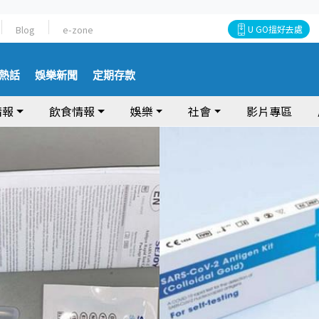
Blog
e-zone
U GO搵好去處
熱話
娛樂新聞
定期存款
情報
飲食情報
娛樂
社會
影片專區