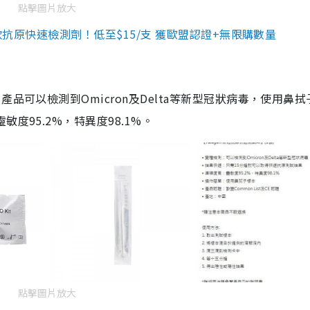
點擊圖片放大
3款抗原快速檢測劑！低至$15/支 獲歐盟認證+無限購數量
品可以檢測到Omicron及Delta等新型冠狀病毒，使用鼻拭
度95.2%，特異度98.1%。
點擊圖片放大