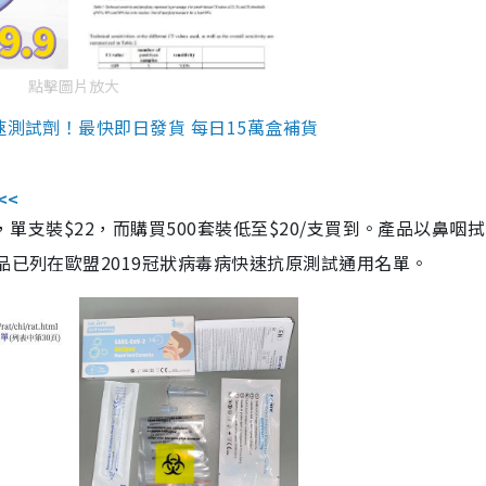
點擊圖片放大
速測試劑！最快即日發貨 每日15萬盒補貨
<<
，單支裝$22，而購買500套裝低至$20/支買到。產品以鼻咽
品已列在歐盟2019冠狀病毒病快速抗原測試通用名單。