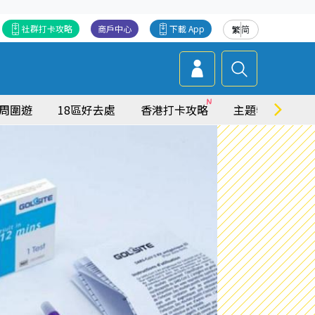
社群打卡攻略
商戶中心
下載 App
繁
简
周圍遊
18區好去處
香港打卡攻略
主題特集