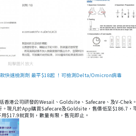
點擊圖片放大
檢測劑 最平$18起 ！可檢測Delta/Omicron病毒
研發的Wesail、Goldsite、Safecare、及V-Chek。
凡於App購買Safecare及Goldsite，售價低至$186.7
均不用$17.9就買到，數量有限，售完即止。