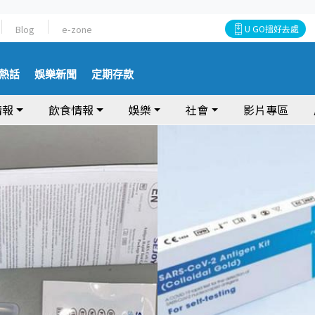
Blog
e-zone
U GO搵好去處
熱話
娛樂新聞
定期存款
情報
飲食情報
娛樂
社會
影片專區