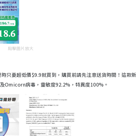
點擊圖片放大
劑，現時只要超低價$9.9就買到，購買前請先注意送貨時間！這款
Omicorn病毒，靈敏度92.2%，特異度100%。