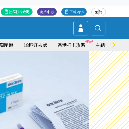
社群打卡攻略
商戶中心
下載 App
繁
简
周圍遊
18區好去處
香港打卡攻略
主題特集