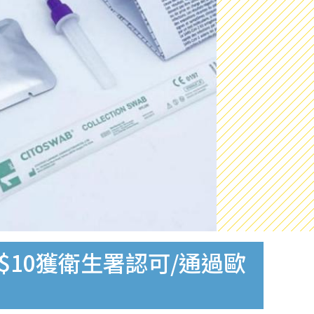
$10獲衛生署認可/通過歐