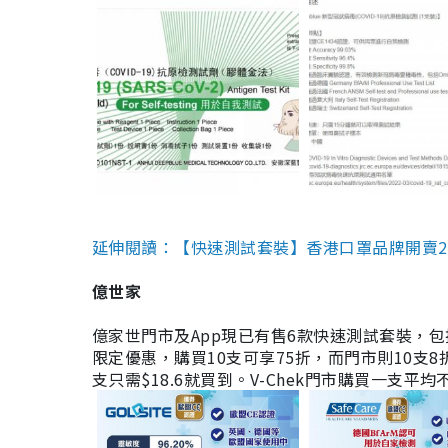
延伸閱讀：【快速測試套裝】香港口罩品牌開賣2款快速
億世家
億家世門市及App現已有售6款快速測試套裝，包括香港公司
限定優惠，購買10支可享75折，而門市則10支8折。現
支只需$18.6就買到。V-Chek門市購買一支平