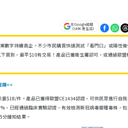
在Google追蹤
《UHK 港生活》
診個案數字持續高企。不少市民購買快速測試「看門口」或陽性後
以下買到，最平$10有交易！產品已獲衛生署認可，或通過歐盟
選購<<
惠價只要$18/件。產品已獲得歐盟CE1434認證，可供民眾進行自
性99.8%，已經通過臨床實驗認證，有效檢測新冠病毒變種毒株，
，15分鐘知結果。