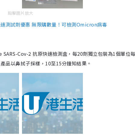
點擊圖片放大
測試劑優惠 無限購數量！可檢測Omicron病毒
are SARS-Cov-2 抗原快速檢測盒，每20劑獨立包裝為1個單位
5。產品以鼻拭子採樣，10至15分鐘知結果。