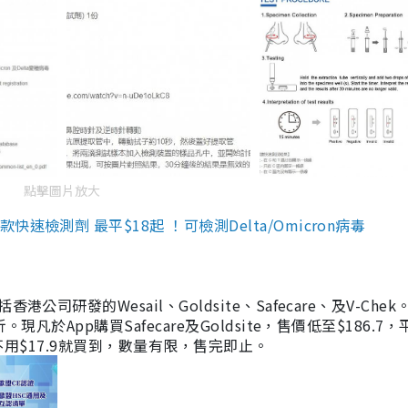
點擊圖片放大
檢測劑 最平$18起 ！可檢測Delta/Omicron病毒
研發的Wesail、Goldsite、Safecare、及V-Chek。
凡於App購買Safecare及Goldsite，售價低至$186.7
均不用$17.9就買到，數量有限，售完即止。