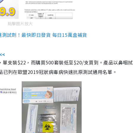
點擊圖片放大
速測試劑！最快即日發貨 每日15萬盒補貨
<<
，單支裝$22，而購買500套裝低至$20/支買到。產品以鼻咽
品已列在歐盟2019冠狀病毒病快速抗原測試通用名單。