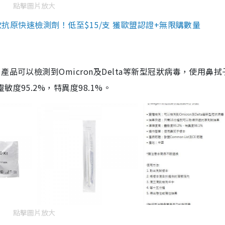
點擊圖片放大
3款抗原快速檢測劑！低至$15/支 獲歐盟認證+無限購數量
品可以檢測到Omicron及Delta等新型冠狀病毒，使用鼻拭
度95.2%，特異度98.1%。
點擊圖片放大