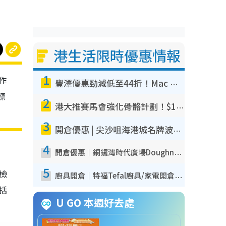
港生活限時優惠情報
1
作
豐澤優惠勁減低至44折！Mac mini/iPhone17Pro大減價！廚房家電$220起
標
2
港大推賽馬會強化骨骼計劃！$100骨質密度X光檢查 完成免費運動訓練送超市禮券！附參加資格
3
開倉優惠 | 尖沙咀海港城名牌波鞋開倉低至1折！On鞋$899起／Joy&Peace鞋履$98起
4
開倉優惠｜銅鑼灣時代廣場Doughnut/Campo Marzio開倉低至1折！背囊、書包、手袋劈價$200起
5
我檢
廚具開倉｜特福Tefal廚具/家電開倉低至3折！$220起買平底鍋/炒鑊/湯煲！電飯煲/吸塵機/燙斗$418起
包括
U GO 本週好去處