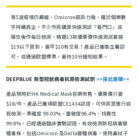
第5波疫情仍嚴峻，Omicron感染力強，確診個案數
字持續高企。不少市民購買快速測試「看門口」或
陽性後作每日檢測。精選13款優惠價快速測試套裝
$19以下買到，最平$10有交易！產品已獲衛生署認
可，或通過歐盟標準，最快10分鐘知結果。
DEEPBLUE 新型冠狀病毒抗原檢測試劑
>>按此選購<<
產品現時於HK Medical Mask官網有售，優惠價只要
$18/件。產品已獲得歐盟CE1434認證，可供民眾進行自
我檢測。準確度 99.03%、靈敏度96.4%、特異性
99.8%，已經通過臨床實驗認證，有效檢測新冠病毒變
種毒株，包括Omicron 及Delta變種病毒。使用鼻拭子