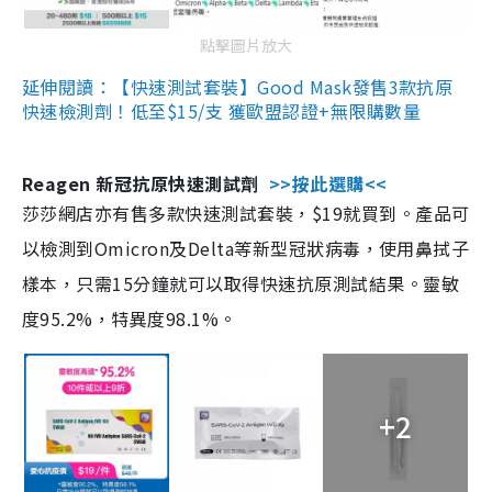
點擊圖片放大
延伸閱讀：【快速測試套裝】Good Mask發售3款抗原
快速檢測劑！低至$15/支 獲歐盟認證+無限購數量
Reagen 新冠抗原快速測試劑
>>按此選購<<
莎莎網店亦有售多款快速測試套裝，$19就買到。產品可
以檢測到Omicron及Delta等新型冠狀病毒，使用鼻拭子
樣本，只需15分鐘就可以取得快速抗原測試結果。靈敏
度95.2%，特異度98.1%。
+2