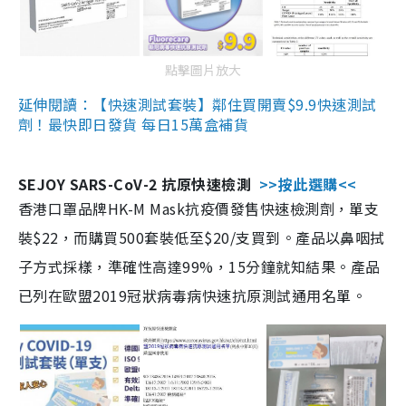
點擊圖片放大
延伸閱讀：【快速測試套裝】鄰住買開賣$9.9快速測試
劑！最快即日發貨 每日15萬盒補貨
SEJOY SARS-CoV-2 抗原快速檢測
>>按此選購<<
香港口罩品牌HK-M Mask抗疫價發售快速檢測劑，單支
裝$22，而購買500套裝低至$20/支買到。產品以鼻咽拭
子方式採樣，準確性高達99%，15分鐘就知結果。產品
已列在歐盟2019冠狀病毒病快速抗原測試通用名單。