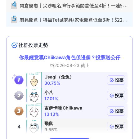
4
開倉優惠｜尖沙咀名牌行李箱開倉低至4折！一連5日 American Tourister/ace./Hallmark $200起！
5
廚具開倉｜特福Tefal廚具/家電開倉低至3折！$220起買平底鍋/炒鑊/湯煲！電飯煲/吸塵機/燙斗$418起