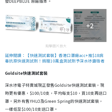
發DEEPBLUE 原廠版本。
+2
點擊圖片放大
延伸閱讀：【快速測試套裝】香港口罩廠acc+推$18病
毒抗原快速測試劑！捐贈10萬盒測試劑予深水埗露宿者
Goldsite快速測試套裝
深水埗電子特賣城現正發售Goldsite快速測試套裝，現
時更有優惠，$100/10支，平均每支$10，買10支再送口
罩。另外有售YHLO及Green Spring的快速測試套裝，
一樣低至$100/10支送口罩。