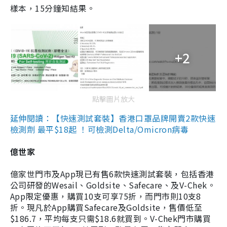
樣本，15分鐘知結果。
+2
點擊圖片放大
延伸閱讀：【快速測試套裝】香港口罩品牌開賣2款快速
檢測劑 最平$18起 ！可檢測Delta/Omicron病毒
億世家
億家世門市及App現已有售6款快速測試套裝，包括香港
公司研發的Wesail、Goldsite、Safecare、及V-Chek。
App限定優惠，購買10支可享75折，而門市則10支8
折。現凡於App購買Safecare及Goldsite，售價低至
$186.7，平均每支只需$18.6就買到。V-Chek門市購買