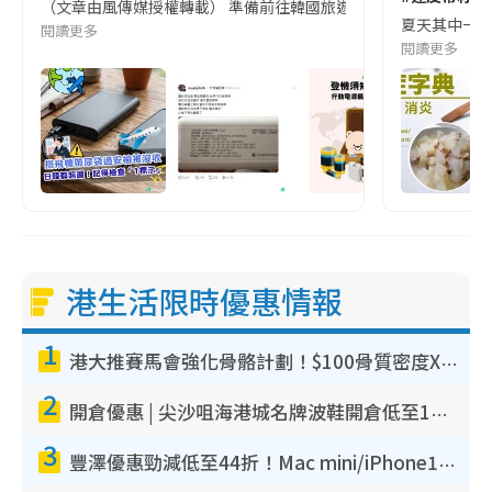
（文章由風傳媒授權轉載） 準備前往韓國旅遊的民眾，近期要特別留
夏天其中一種時
閱讀更多
閱讀更多
港生活限時優惠情報
1
港大推賽馬會強化骨骼計劃！$100骨質密度X光檢查 完成免費運動訓練送超市禮券！附參加資格
2
開倉優惠 | 尖沙咀海港城名牌波鞋開倉低至1折！On鞋$899起／Joy&Peace鞋履$98起
3
豐澤優惠勁減低至44折！Mac mini/iPhone17Pro大減價！廚房家電$220起