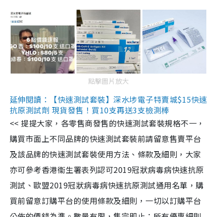
點擊圖片放大
延伸閱讀：【快速測試套裝】深水埗電子特賣城$15快速
抗原測試劑 現貨發售！買10支再送3支檢測棒
<< 提提大家，各零售商發售的快速測試套裝規格不一，
購買市面上不同品牌的快速測試套裝前請留意售賣平台
及該品牌的快速測試套裝使用方法、條款及細則，大家
亦可參考香港衞生署表列認可2019冠狀病毒病快速抗原
測試、歐盟2019冠狀病毒病快速抗原測試通用名單，購
買前留意訂購平台的使用條款及細則，一切以訂購平台
公佈的價錢為準。數量有限，售完即止；所有優惠細則