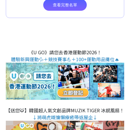
《U GO》請您去香港運動節2026！
體驗新興運動💦＋競技賽事💪＋100+運動用品攤位🔥
【送您🐯】韓國超人氣文創品牌MUZIK TIGER 冰感風扇！
↓將萌虎嘅慵懶療癒帶返屋企↓