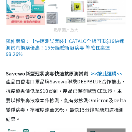
點擊圖片放大
延伸閱讀：【快速測試套裝】CATALO全線門市$16快速
測試劑換購優惠！15分鐘驗新冠病毒 準確性高達
98.26%
Savewo新型冠狀病毒快速抗原測試劑
>>按此選購<<
產品由香港口罩品牌Savewo聯乘DEEPBLUE合作推出，
抗疫優惠價低至$18買到。產品已獲得歐盟CE認證，主
要以採集鼻液樣本作檢測，能有效檢測Omicron及Delta
變種病毒，準確度達至99%，最快15分鐘就能知道檢測
結果。