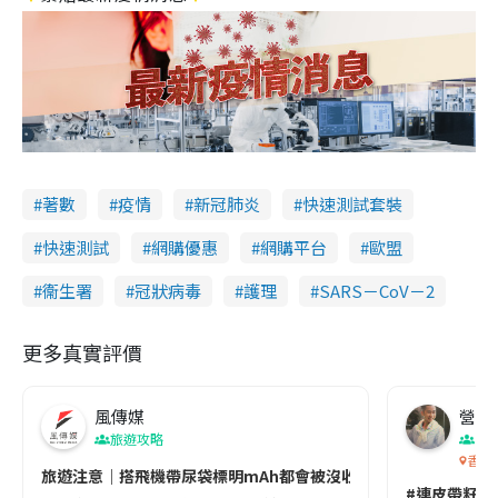
著數
疫情
新冠肺炎
快速測試套裝
快速測試
網購優惠
網購平台
歐盟
衞生署
冠狀病毒
護理
SARS－CoV－2
更多真實評價
風傳媒
營養教
旅遊攻略
生
香港
旅遊注意｜搭飛機帶尿袋標明mAh都會被沒收😱出發前切記檢查「1
#連皮帶籽都