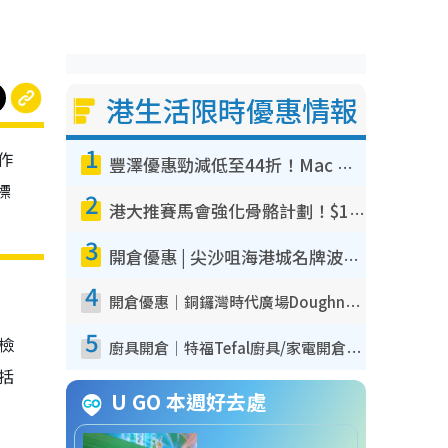
港生活限時優惠情報
1
作
豐澤優惠勁減低至44折！Mac mini/iPhone17Pro大減價！廚房家電$220起
標
2
港大推賽馬會強化骨骼計劃！$100骨質密度X光檢查 完成免費運動訓練送超市禮券！附參加資格
3
開倉優惠 | 尖沙咀海港城名牌波鞋開倉低至1折！On鞋$899起／Joy&Peace鞋履$98起
4
開倉優惠｜銅鑼灣時代廣場Doughnut/Campo Marzio開倉低至1折！背囊、書包、手袋劈價$200起
5
我檢
廚具開倉｜特福Tefal廚具/家電開倉低至3折！$220起買平底鍋/炒鑊/湯煲！電飯煲/吸塵機/燙斗$418起
包括
U GO 本週好去處