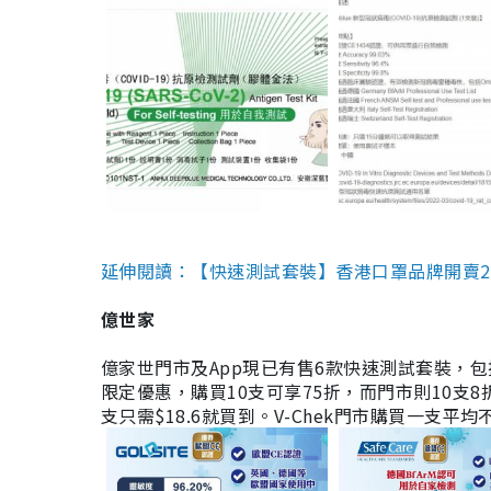
延伸閱讀：【快速測試套裝】香港口罩品牌開賣2款快速
億世家
億家世門市及App現已有售6款快速測試套裝，包括香港公司
限定優惠，購買10支可享75折，而門市則10支8折。現
支只需$18.6就買到。V-Chek門市購買一支平