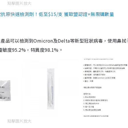
點擊圖片放大
3款抗原快速檢測劑！低至$15/支 獲歐盟認證+無限購數量
品可以檢測到Omicron及Delta等新型冠狀病毒，使用鼻拭
度95.2%，特異度98.1%。
點擊圖片放大