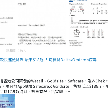
點擊圖片放大
檢測劑 最平$18起 ！可檢測Delta/Omicron病毒
研發的Wesail、Goldsite、Safecare、及V-Chek。
凡於App購買Safecare及Goldsite，售價低至$186.7
均不用$17.9就買到，數量有限，售完即止。