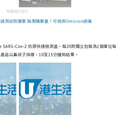
點擊圖片放大
測試劑優惠 無限購數量！可檢測Omicron病毒
are SARS-Cov-2 抗原快速檢測盒，每20劑獨立包裝為1個單位
5。產品以鼻拭子採樣，10至15分鐘知結果。