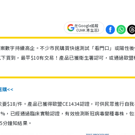
在Google追蹤
《UHK 港生活》
診個案數字持續高企。不少市民購買快速測試「看門口」或陽性後
以下買到，最平$10有交易！產品已獲衛生署認可，或通過歐盟
選購<<
惠價只要$18/件。產品已獲得歐盟CE1434認證，可供民眾進行自
性99.8%，已經通過臨床實驗認證，有效檢測新冠病毒變種毒株，
，15分鐘知結果。