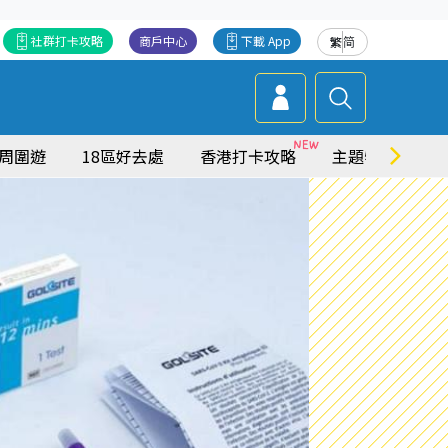
社群打卡攻略
商戶中心
下載 App
繁
简
周圍遊
18區好去處
香港打卡攻略
主題特集