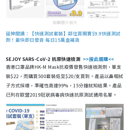
點擊圖片放大
延伸閱讀：【快速測試套裝】鄰住買開賣$9.9快速測試
劑！最快即日發貨 每日15萬盒補貨
SEJOY SARS-CoV-2 抗原快速檢測
>>按此選購<<
香港口罩品牌HK-M Mask抗疫價發售快速檢測劑，單支
裝$22，而購買500套裝低至$20/支買到。產品以鼻咽拭
子方式採樣，準確性高達99%，15分鐘就知結果。產品
已列在歐盟2019冠狀病毒病快速抗原測試通用名單。