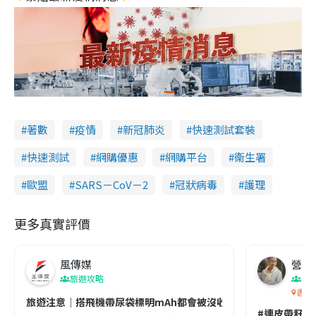
著數
疫情
新冠肺炎
快速測試套裝
快速測試
網購優惠
網購平台
衞生署
歐盟
SARS－CoV－2
冠狀病毒
護理
更多真實評價
風傳媒
營養教
旅遊攻略
生
香港
旅遊注意｜搭飛機帶尿袋標明mAh都會被沒收😱出發前切記檢查「1
#連皮帶籽都