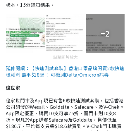
樣本，15分鐘知結果。
+2
點擊圖片放大
延伸閱讀：【快速測試套裝】香港口罩品牌開賣2款快速
檢測劑 最平$18起 ！可檢測Delta/Omicron病毒
億世家
億家世門市及App現已有售6款快速測試套裝，包括香港
公司研發的Wesail、Goldsite、Safecare、及V-Chek。
App限定優惠，購買10支可享75折，而門市則10支8
折。現凡於App購買Safecare及Goldsite，售價低至
$186.7，平均每支只需$18.6就買到。V-Chek門市購買