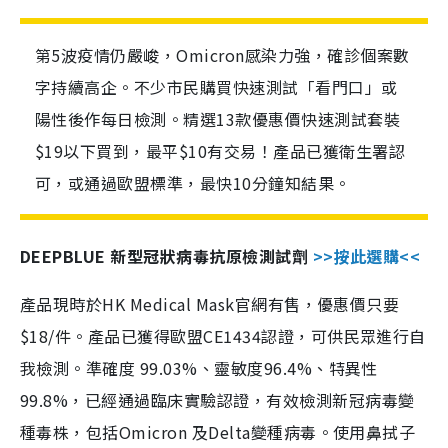
第5波疫情仍嚴峻，Omicron感染力強，確診個案數
字持續高企。不少市民購買快速測試「看門口」或
陽性後作每日檢測。精選13款優惠價快速測試套裝
$19以下買到，最平$10有交易！產品已獲衛生署認
可，或通過歐盟標準，最快10分鐘知結果。
DEEPBLUE 新型冠狀病毒抗原檢測試劑
>>按此選購<<
產品現時於HK Medical Mask官網有售，優惠價只要
$18/件。產品已獲得歐盟CE1434認證，可供民眾進行自
我檢測。準確度 99.03%、靈敏度96.4%、特異性
99.8%，已經通過臨床實驗認證，有效檢測新冠病毒變
種毒株，包括Omicron 及Delta變種病毒。使用鼻拭子