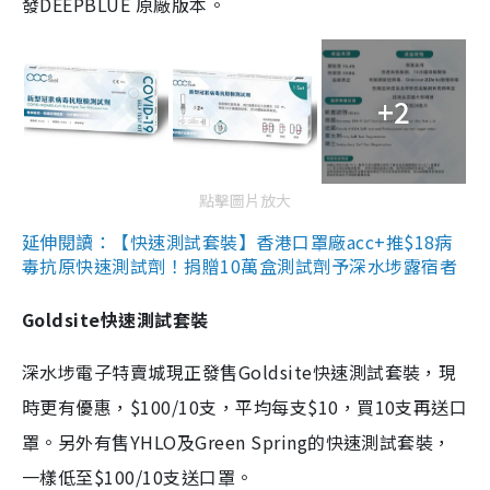
發DEEPBLUE 原廠版本。
+2
點擊圖片放大
延伸閱讀：【快速測試套裝】香港口罩廠acc+推$18病
毒抗原快速測試劑！捐贈10萬盒測試劑予深水埗露宿者
Goldsite快速測試套裝
深水埗電子特賣城現正發售Goldsite快速測試套裝，現
時更有優惠，$100/10支，平均每支$10，買10支再送口
罩。另外有售YHLO及Green Spring的快速測試套裝，
一樣低至$100/10支送口罩。