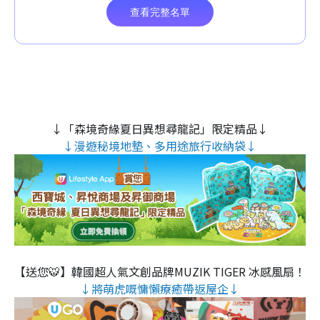
↓「森境奇緣夏日異想尋龍記」限定精品↓
↓漫遊秘境地墊、多用途旅行收納袋↓
【送您🐯】韓國超人氣文創品牌MUZIK TIGER 冰感風扇！
↓將萌虎嘅慵懶療癒帶返屋企↓