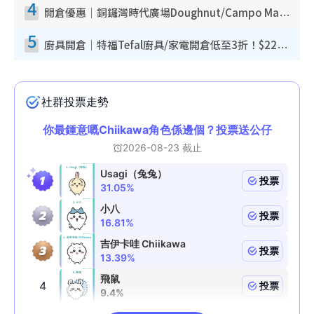
4
開倉優惠｜銅鑼灣時代廣場Doughnut/Campo Marzio開倉低至1折！背囊、書包、手袋劈價$200起
5
廚具開倉｜特福Tefal廚具/家電開倉低至3折！$220起買平底鍋/炒鑊/湯煲！電飯煲/吸塵機/燙斗$418起