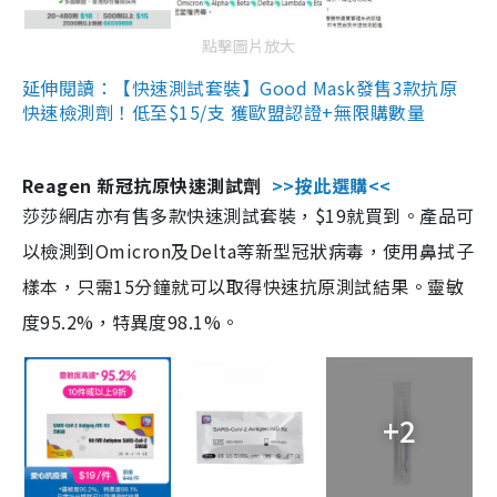
點擊圖片放大
延伸閱讀：【快速測試套裝】Good Mask發售3款抗原
快速檢測劑！低至$15/支 獲歐盟認證+無限購數量
Reagen 新冠抗原快速測試劑
>>按此選購<<
莎莎網店亦有售多款快速測試套裝，$19就買到。產品可
以檢測到Omicron及Delta等新型冠狀病毒，使用鼻拭子
樣本，只需15分鐘就可以取得快速抗原測試結果。靈敏
度95.2%，特異度98.1%。
+2