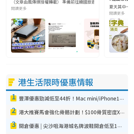
（文章由風傳媒授權轉載） 準備前往韓國旅遊的民眾，近期要特別留
夏天其中一種時
閱讀更多
閱讀更多
港生活限時優惠情報
1
豐澤優惠勁減低至44折！Mac mini/iPhone17Pro大減價！廚房家電$220起
2
港大推賽馬會強化骨骼計劃！$100骨質密度X光檢查 完成免費運動訓練送超市禮券！附參加資格
3
開倉優惠 | 尖沙咀海港城名牌波鞋開倉低至1折！On鞋$899起／Joy&Peace鞋履$98起