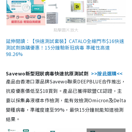
點擊圖片放大
延伸閱讀：【快速測試套裝】CATALO全線門市$16快速
測試劑換購優惠！15分鐘驗新冠病毒 準確性高達
98.26%
Savewo新型冠狀病毒快速抗原測試劑
>>按此選購<<
產品由香港口罩品牌Savewo聯乘DEEPBLUE合作推出，
抗疫優惠價低至$18買到。產品已獲得歐盟CE認證，主
要以採集鼻液樣本作檢測，能有效檢測Omicron及Delta
變種病毒，準確度達至99%，最快15分鐘就能知道檢測
結果。