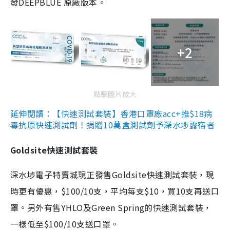
發DEEPBLUE 原廠版本。
+2
點擊圖片放大
延伸閱讀：【快速測試套裝】香港口罩廠acc+推$18病
毒抗原快速測試劑！捐贈10萬盒測試劑予深水埗露宿者
Goldsite快速測試套裝
深水埗電子特賣城現正發售Goldsite快速測試套裝，現
時更有優惠，$100/10支，平均每支$10，買10支再送口
罩。另外有售YHLO及Green Spring的快速測試套裝，
一樣低至$100/10支送口罩。