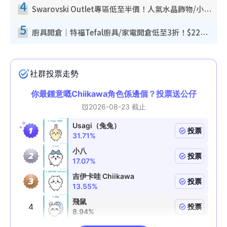
4
Swarovski Outlet專區低至半價！人氣水晶飾物/小擺設$138起！迪士尼款/水晶高跟鞋都有平
5
廚具開倉｜特福Tefal廚具/家電開倉低至3折！$220起買平底鍋/炒鑊/湯煲！電飯煲/吸塵機/燙斗$418起