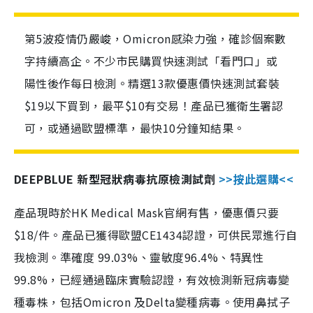
第5波疫情仍嚴峻，Omicron感染力強，確診個案數
字持續高企。不少市民購買快速測試「看門口」或
陽性後作每日檢測。精選13款優惠價快速測試套裝
$19以下買到，最平$10有交易！產品已獲衛生署認
可，或通過歐盟標準，最快10分鐘知結果。
DEEPBLUE 新型冠狀病毒抗原檢測試劑
>>按此選購<<
產品現時於HK Medical Mask官網有售，優惠價只要
$18/件。產品已獲得歐盟CE1434認證，可供民眾進行自
我檢測。準確度 99.03%、靈敏度96.4%、特異性
99.8%，已經通過臨床實驗認證，有效檢測新冠病毒變
種毒株，包括Omicron 及Delta變種病毒。使用鼻拭子