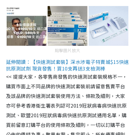
點擊圖片放大
延伸閱讀：【快速測試套裝】深水埗電子特賣城$15快速
抗原測試劑 現貨發售！買10支再送3支檢測棒
<< 提提大家，各零售商發售的快速測試套裝規格不一，
購買市面上不同品牌的快速測試套裝前請留意售賣平台
及該品牌的快速測試套裝使用方法、條款及細則，大家
亦可參考香港衞生署表列認可2019冠狀病毒病快速抗原
測試、歐盟2019冠狀病毒病快速抗原測試通用名單，購
買前留意訂購平台的使用條款及細則，一切以訂購平台
公佈的價錢為準。數量有限，售完即止；所有優惠細則