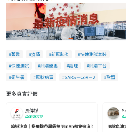
著數
疫情
新冠肺炎
快速測試套裝
快速測試
網購優惠
護理
網購平台
衞生署
冠狀病毒
SARS－CoV－2
歐盟
更多真實評價
風傳媒
Soul
旅遊攻略
生
旅遊注意｜搭飛機帶尿袋標明mAh都會被沒收😱出發前切記檢查「1
呢款魚油大家