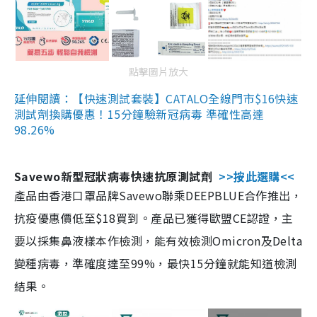
點擊圖片放大
延伸閱讀：【快速測試套裝】CATALO全線門市$16快速
測試劑換購優惠！15分鐘驗新冠病毒 準確性高達
98.26%
Savewo新型冠狀病毒快速抗原測試劑
>>按此選購<<
產品由香港口罩品牌Savewo聯乘DEEPBLUE合作推出，
抗疫優惠價低至$18買到。產品已獲得歐盟CE認證，主
要以採集鼻液樣本作檢測，能有效檢測Omicron及Delta
變種病毒，準確度達至99%，最快15分鐘就能知道檢測
結果。