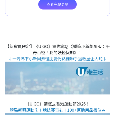
【新會員限定】《U GO》請你睇👹《蠟筆小新劇場版：千
奇百怪！我的妖怪假期》！
↓一齊睇下小新同妖怪朋友們點樣聯手拯救屋企人啦↓
《U GO》請您去香港運動節2026！
體驗新興運動💦＋競技賽事💪＋100+運動用品攤位🔥