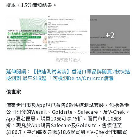
樣本，15分鐘知結果。
+2
點擊圖片放大
延伸閱讀：【快速測試套裝】香港口罩品牌開賣2款快速
檢測劑 最平$18起 ！可檢測Delta/Omicron病毒
億世家
億家世門市及App現已有售6款快速測試套裝，包括香港
公司研發的Wesail、Goldsite、Safecare、及V-Chek。
App限定優惠，購買10支可享75折，而門市則10支8
折。現凡於App購買Safecare及Goldsite，售價低至
$186.7，平均每支只需$18.6就買到。V-Chek門市購買