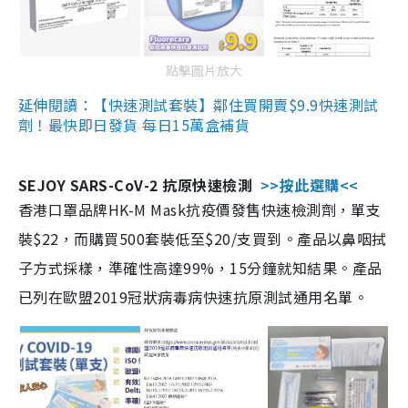
點擊圖片放大
延伸閱讀：【快速測試套裝】鄰住買開賣$9.9快速測試
劑！最快即日發貨 每日15萬盒補貨
SEJOY SARS-CoV-2 抗原快速檢測
>>按此選購<<
香港口罩品牌HK-M Mask抗疫價發售快速檢測劑，單支
裝$22，而購買500套裝低至$20/支買到。產品以鼻咽拭
子方式採樣，準確性高達99%，15分鐘就知結果。產品
已列在歐盟2019冠狀病毒病快速抗原測試通用名單。