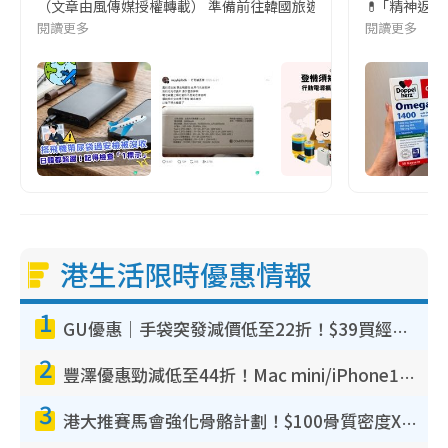
（文章由風傳媒授權轉載） 準備前往韓國旅遊的民眾，近期要特別留
💊 ｢精神返
閱讀更多
閱讀更多
港生活限時優惠情報
1
GU優惠｜手袋突發減價低至22折！$39買經典波士頓包/餃子袋！飾物同步減價$29起！
2
豐澤優惠勁減低至44折！Mac mini/iPhone17Pro大減價！廚房家電$220起
3
港大推賽馬會強化骨骼計劃！$100骨質密度X光檢查 完成免費運動訓練送超市禮券！附參加資格