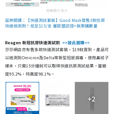
點擊圖片放大
延伸閱讀：【快速測試套裝】Good Mask發售3款抗原
快速檢測劑！低至$15/支 獲歐盟認證+無限購數量
Reagen 新冠抗原快速測試劑
>>按此選購<<
莎莎網店亦有售多款快速測試套裝，$19就買到。產品可
以檢測到Omicron及Delta等新型冠狀病毒，使用鼻拭子
樣本，只需15分鐘就可以取得快速抗原測試結果。靈敏
度95.2%，特異度98.1%。
+2