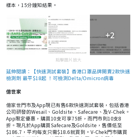
樣本，15分鐘知結果。
+2
點擊圖片放大
延伸閱讀：【快速測試套裝】香港口罩品牌開賣2款快速
檢測劑 最平$18起 ！可檢測Delta/Omicron病毒
億世家
億家世門市及App現已有售6款快速測試套裝，包括香港
公司研發的Wesail、Goldsite、Safecare、及V-Chek。
App限定優惠，購買10支可享75折，而門市則10支8
折。現凡於App購買Safecare及Goldsite，售價低至
$186.7，平均每支只需$18.6就買到。V-Chek門市購買