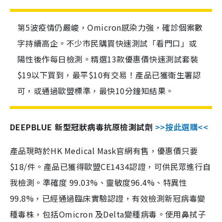
第5波疫情仍嚴峻，Omicron感染力強，確診個案數
字持續高企。不少市民購買快速測試「看門口」或
陽性後作每日檢測。精選13款優惠價快速測試套裝
$19以下買到，最平$10有交易！產品已獲衛生署認
可，或通過歐盟標準，最快10分鐘知結果。
DEEPBLUE 新型冠狀病毒抗原檢測試劑
>>按此選購<<
產品現時於HK Medical Mask官網有售，優惠價只要
$18/件。產品已獲得歐盟CE1434認證，可供民眾進行自
我檢測。準確度 99.03%、靈敏度96.4%、特異性
99.8%，已經通過臨床實驗認證，有效檢測新冠病毒變
種毒株，包括Omicron 及Delta變種病毒。使用鼻拭子