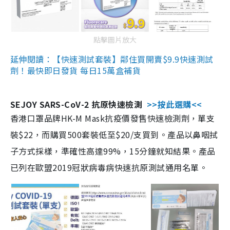
點擊圖片放大
延伸閱讀：【快速測試套裝】鄰住買開賣$9.9快速測試
劑！最快即日發貨 每日15萬盒補貨
SEJOY SARS-CoV-2 抗原快速檢測
>>按此選購<<
香港口罩品牌HK-M Mask抗疫價發售快速檢測劑，單支
裝$22，而購買500套裝低至$20/支買到。產品以鼻咽拭
子方式採樣，準確性高達99%，15分鐘就知結果。產品
已列在歐盟2019冠狀病毒病快速抗原測試通用名單。