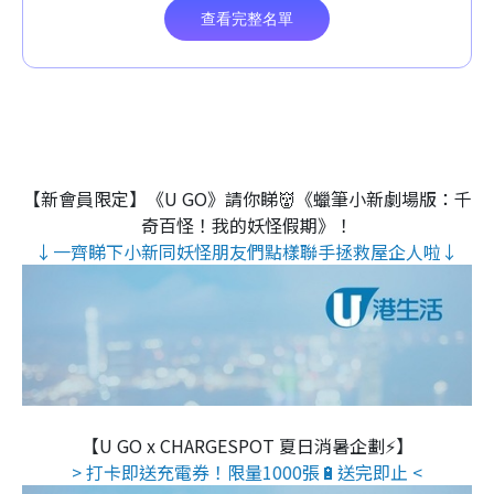
【新會員限定】《U GO》請你睇👹《蠟筆小新劇場版：千
奇百怪！我的妖怪假期》！
↓一齊睇下小新同妖怪朋友們點樣聯手拯救屋企人啦↓
【U GO x CHARGESPOT 夏日消暑企劃⚡】
> 打卡即送充電券！限量1000張🔋送完即止 <