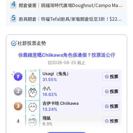
4
開倉優惠｜銅鑼灣時代廣場Doughnut/Campo Marzio開倉低至1折！背囊、書包、手袋劈價$200起
5
廚具開倉｜特福Tefal廚具/家電開倉低至3折！$220起買平底鍋/炒鑊/湯煲！電飯煲/吸塵機/燙斗$418起