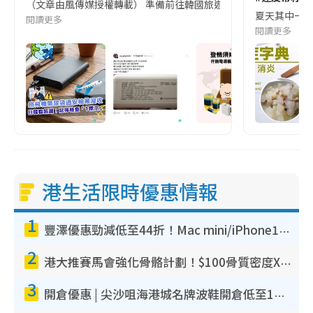
（文章由風傳媒授權轉載） 準備前往韓國旅遊的民眾，近期要特別留
夏天其中一種時
閱讀更多
閱讀更多
港生活限時優惠情報
1
豐澤優惠勁減低至44折！Mac mini/iPhone17Pro大減價！廚房家電$220起
2
港大推賽馬會強化骨骼計劃！$100骨質密度X光檢查 完成免費運動訓練送超市禮券！附參加資格
3
開倉優惠 | 尖沙咀海港城名牌波鞋開倉低至1折！On鞋$899起／Joy&Peace鞋履$98起