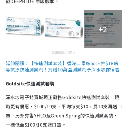
發DEEPBLUE 原廠版本。
+2
點擊圖片放大
延伸閱讀：【快速測試套裝】香港口罩廠acc+推$18病
毒抗原快速測試劑！捐贈10萬盒測試劑予深水埗露宿者
Goldsite快速測試套裝
深水埗電子特賣城現正發售Goldsite快速測試套裝，現
時更有優惠，$100/10支，平均每支$10，買10支再送口
罩。另外有售YHLO及Green Spring的快速測試套裝，
一樣低至$100/10支送口罩。