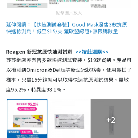
點擊圖片放大
延伸閱讀：【快速測試套裝】Good Mask發售3款抗原
快速檢測劑！低至$15/支 獲歐盟認證+無限購數量
Reagen 新冠抗原快速測試劑
>>按此選購<<
莎莎網店亦有售多款快速測試套裝，$19就買到。產品可
以檢測到Omicron及Delta等新型冠狀病毒，使用鼻拭子
樣本，只需15分鐘就可以取得快速抗原測試結果。靈敏
度95.2%，特異度98.1%。
+2