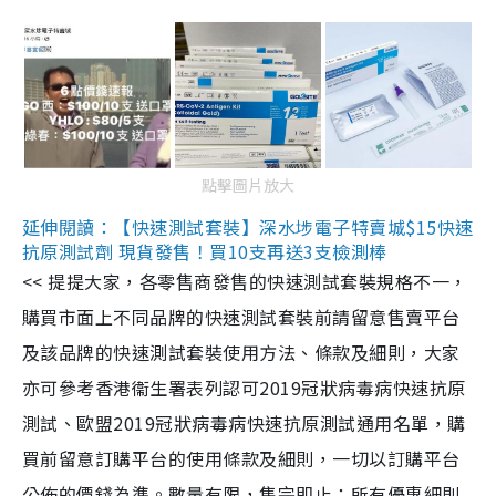
點擊圖片放大
延伸閱讀：【快速測試套裝】深水埗電子特賣城$15快速
抗原測試劑 現貨發售！買10支再送3支檢測棒
<< 提提大家，各零售商發售的快速測試套裝規格不一，
購買市面上不同品牌的快速測試套裝前請留意售賣平台
及該品牌的快速測試套裝使用方法、條款及細則，大家
亦可參考香港衞生署表列認可2019冠狀病毒病快速抗原
測試、歐盟2019冠狀病毒病快速抗原測試通用名單，購
買前留意訂購平台的使用條款及細則，一切以訂購平台
公佈的價錢為準。數量有限，售完即止；所有優惠細則