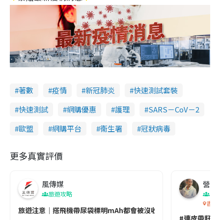
著數
疫情
新冠肺炎
快速測試套裝
快速測試
網購優惠
護理
SARS－CoV－2
歐盟
網購平台
衞生署
冠狀病毒
更多真實評價
風傳媒
營養教
旅遊攻略
生
香港
旅遊注意｜搭飛機帶尿袋標明mAh都會被沒收😱出發前切記檢查「1
#連皮帶籽都