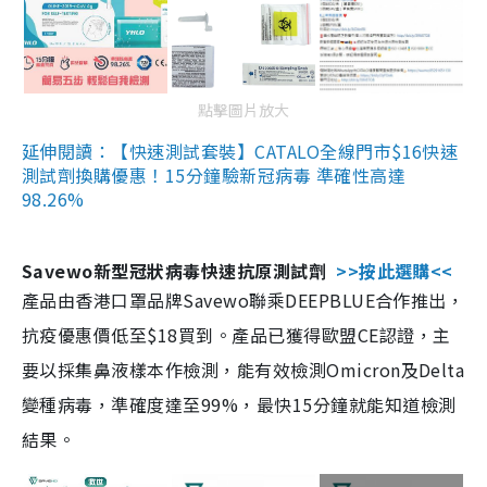
點擊圖片放大
延伸閱讀：【快速測試套裝】CATALO全線門市$16快速
測試劑換購優惠！15分鐘驗新冠病毒 準確性高達
98.26%
Savewo新型冠狀病毒快速抗原測試劑
>>按此選購<<
產品由香港口罩品牌Savewo聯乘DEEPBLUE合作推出，
抗疫優惠價低至$18買到。產品已獲得歐盟CE認證，主
要以採集鼻液樣本作檢測，能有效檢測Omicron及Delta
變種病毒，準確度達至99%，最快15分鐘就能知道檢測
結果。