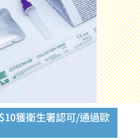
$10獲衛生署認可/通過歐