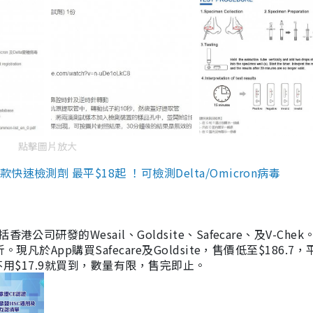
點擊圖片放大
檢測劑 最平$18起 ！可檢測Delta/Omicron病毒
研發的Wesail、Goldsite、Safecare、及V-Chek。
凡於App購買Safecare及Goldsite，售價低至$186.7
均不用$17.9就買到，數量有限，售完即止。