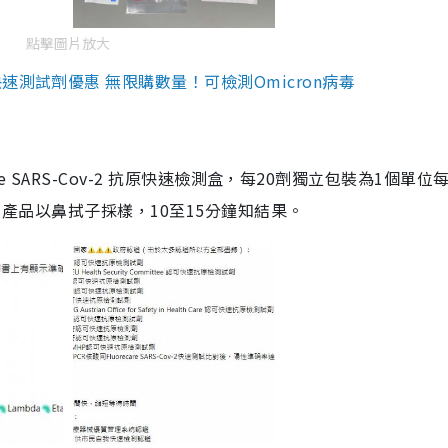
點擊圖片放大
測試劑優惠 無限購數量！可檢測Omicron病毒
are SARS-Cov-2 抗原快速檢測盒，每20劑獨立包裝為1個單位
5。產品以鼻拭子採樣，10至15分鐘知結果。