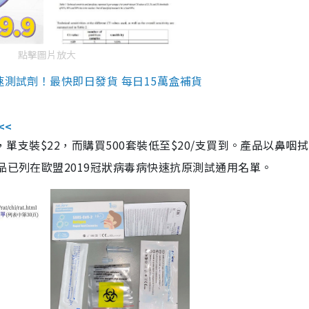
點擊圖片放大
速測試劑！最快即日發貨 每日15萬盒補貨
<<
，單支裝$22，而購買500套裝低至$20/支買到。產品以鼻咽
品已列在歐盟2019冠狀病毒病快速抗原測試通用名單。