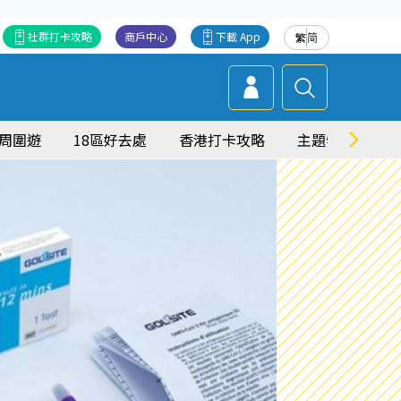
社群打卡攻略
商戶中心
下載 App
繁
简
周圍遊
18區好去處
香港打卡攻略
主題特集