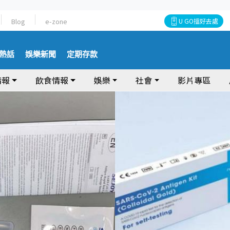
Blog
e-zone
U GO搵好去處
熱話
娛樂新聞
定期存款
情報
飲食情報
娛樂
社會
影片專區