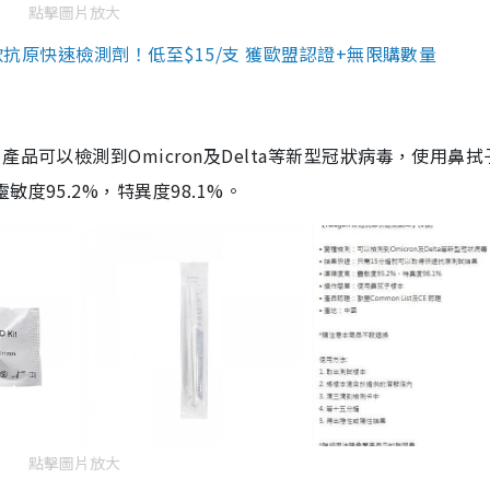
點擊圖片放大
3款抗原快速檢測劑！低至$15/支 獲歐盟認證+無限購數量
品可以檢測到Omicron及Delta等新型冠狀病毒，使用鼻拭
度95.2%，特異度98.1%。
點擊圖片放大