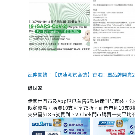
延伸閱讀：【快速測試套裝】香港口罩品牌開賣2款快速
億世家
億家世門市及App現已有售6款快速測試套裝，包括香港公司
限定優惠，購買10支可享75折，而門市則10支8折。現
支只需$18.6就買到。V-Chek門市購買一支平