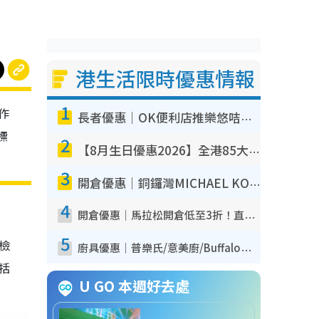
港生活限時優惠情報
1
作
長者優惠｜OK便利店推樂悠咭優惠！買麵包/牛奶/保健品拍卡即減
標
2
【8月生日優惠2026】全港85大食買玩著數攻略 自助餐/火鍋放題同行免費＋誠品/DONKI送現金券
3
開倉優惠｜銅鑼灣MICHAEL KORS開倉低至17折！直擊$500起買手袋/銀包/鞋款 必買經典Jet Set系列
4
開倉優惠｜馬拉松開倉低至3折！直擊$99起買adidas／New Balance／Puma鞋款 STANLEY保溫杯劈價至$119起
5
我檢
廚具優惠｜普樂氏/意美廚/Buffalo廚具低至3折！$89起買煎鍋／炒鑊／個人鍋 同場小家電激減至$99起
包括
U GO 本週好去處