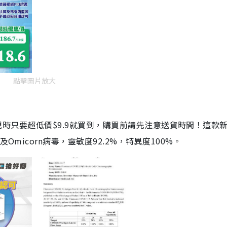
點擊圖片放大
劑，現時只要超低價$9.9就買到，購買前請先注意送貨時間！這款
Omicorn病毒，靈敏度92.2%，特異度100%。