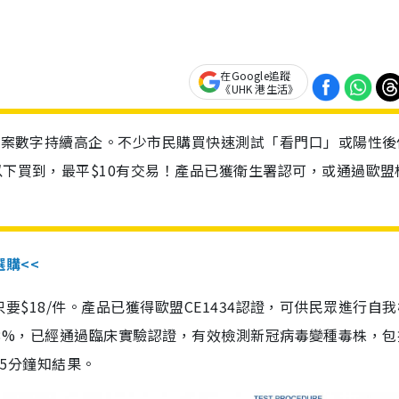
在Google追蹤
《UHK 港生活》
診個案數字持續高企。不少市民購買快速測試「看門口」或陽性後
以下買到，最平$10有交易！產品已獲衛生署認可，或通過歐盟
選購<<
惠價只要$18/件。產品已獲得歐盟CE1434認證，可供民眾進行自
性99.8%，已經通過臨床實驗認證，有效檢測新冠病毒變種毒株，
，15分鐘知結果。