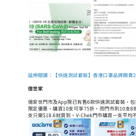
延伸閱讀：【快速測試套裝】香港口罩品牌開賣2款快速
億世家
億家世門市及App現已有售6款快速測試套裝，包括香港公司
限定優惠，購買10支可享75折，而門市則10支8折。現
支只需$18.6就買到。V-Chek門市購買一支平