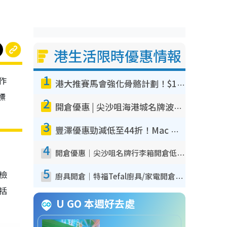
港生活限時優惠情報
1
作
港大推賽馬會強化骨骼計劃！$100骨質密度X光檢查 完成免費運動訓練送超市禮券！附參加資格
標
2
開倉優惠 | 尖沙咀海港城名牌波鞋開倉低至1折！On鞋$899起／Joy&Peace鞋履$98起
3
豐澤優惠勁減低至44折！Mac mini/iPhone17Pro大減價！廚房家電$220起
4
開倉優惠｜尖沙咀名牌行李箱開倉低至4折！一連5日 American Tourister/ace./Hallmark $200起！
5
我檢
廚具開倉｜特福Tefal廚具/家電開倉低至3折！$220起買平底鍋/炒鑊/湯煲！電飯煲/吸塵機/燙斗$418起
包括
U GO 本週好去處