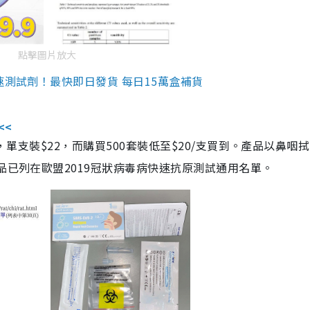
點擊圖片放大
速測試劑！最快即日發貨 每日15萬盒補貨
<<
，單支裝$22，而購買500套裝低至$20/支買到。產品以鼻咽
品已列在歐盟2019冠狀病毒病快速抗原測試通用名單。