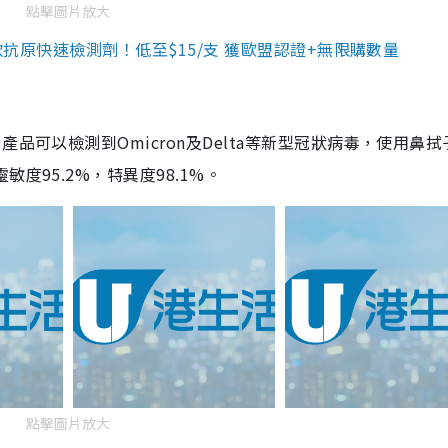
點擊圖片放大
3款抗原快速檢測劑！低至$15/支 獲歐盟認證+無限購數量
品可以檢測到Omicron及Delta等新型冠狀病毒，使用鼻拭
度95.2%，特異度98.1%。
點擊圖片放大