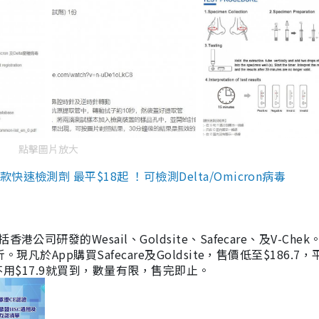
點擊圖片放大
檢測劑 最平$18起 ！可檢測Delta/Omicron病毒
研發的Wesail、Goldsite、Safecare、及V-Chek。
凡於App購買Safecare及Goldsite，售價低至$186.7
均不用$17.9就買到，數量有限，售完即止。