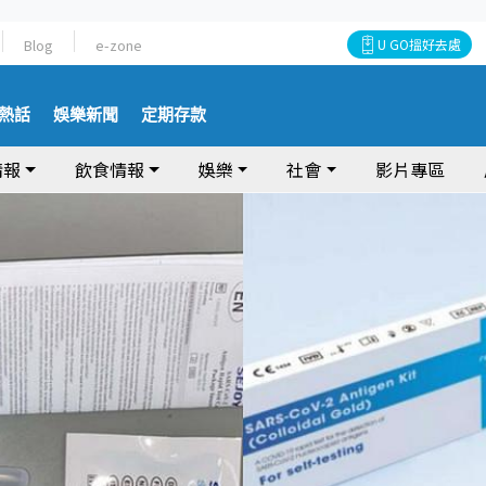
Blog
e-zone
U GO搵好去處
熱話
娛樂新聞
定期存款
情報
飲食情報
娛樂
社會
影片專區