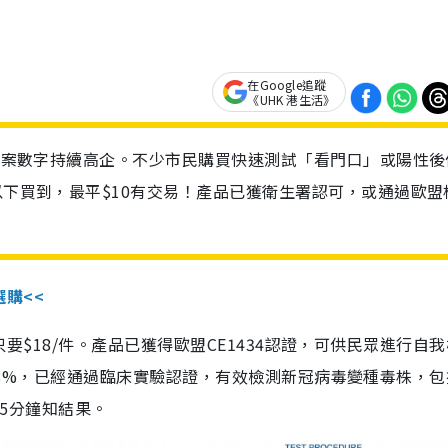
在Google追蹤
《UHK 港生活》
診個案數字持續高企。不少市民購買快速測試「看門口」或陽性後
以下買到，最平$10有交易！產品已獲衛生署認可，或通過歐盟
選購<<
惠價只要$18/件。產品已獲得歐盟CE1434認證，可供民眾進行自
性99.8%，已經通過臨床實驗認證，有效檢測新冠病毒變種毒株，
，15分鐘知結果。