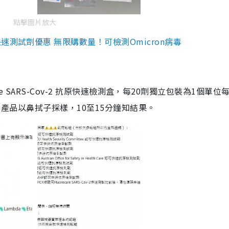
點擊圖片放大
測試劑優惠 無限購數量！可檢測Omicron病毒
are SARS-Cov-2 抗原快速檢測盒，每20劑獨立包裝為1個單位
5。產品以鼻拭子採樣，10至15分鐘知結果。