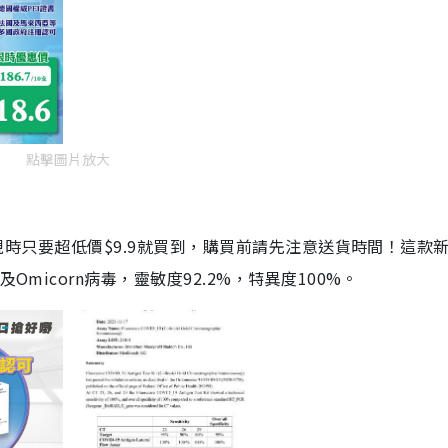
點擊圖片放大
劑，現時只要超低價$9.9就買到，購買前請先注意送貨時間！這款
Omicorn病毒，靈敏度92.2%，特異度100%。