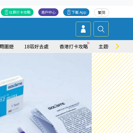
社群打卡攻略
商戶中心
下載 App
繁
简
周圍遊
18區好去處
香港打卡攻略
主題特集