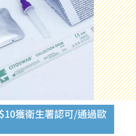
$10獲衛生署認可/通過歐