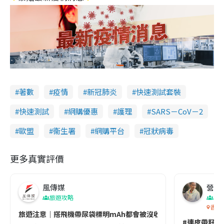
著數
疫情
新冠肺炎
快速測試套裝
快速測試
網購優惠
護理
SARS－CoV－2
歐盟
衞生署
網購平台
冠狀病毒
更多真實評價
風傳媒
營養教
旅遊攻略
生
香港
旅遊注意｜搭飛機帶尿袋標明mAh都會被沒收😱出發前切記檢查「1
#連皮帶籽都