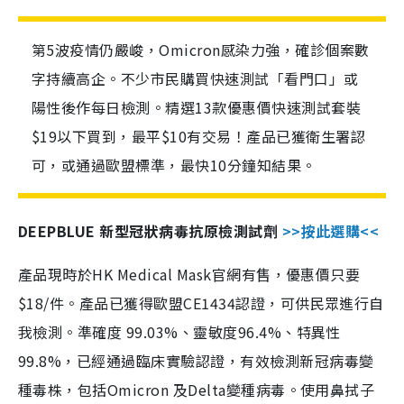
第5波疫情仍嚴峻，Omicron感染力強，確診個案數
字持續高企。不少市民購買快速測試「看門口」或
陽性後作每日檢測。精選13款優惠價快速測試套裝
$19以下買到，最平$10有交易！產品已獲衛生署認
可，或通過歐盟標準，最快10分鐘知結果。
DEEPBLUE 新型冠狀病毒抗原檢測試劑
>>按此選購<<
產品現時於HK Medical Mask官網有售，優惠價只要
$18/件。產品已獲得歐盟CE1434認證，可供民眾進行自
我檢測。準確度 99.03%、靈敏度96.4%、特異性
99.8%，已經通過臨床實驗認證，有效檢測新冠病毒變
種毒株，包括Omicron 及Delta變種病毒。使用鼻拭子