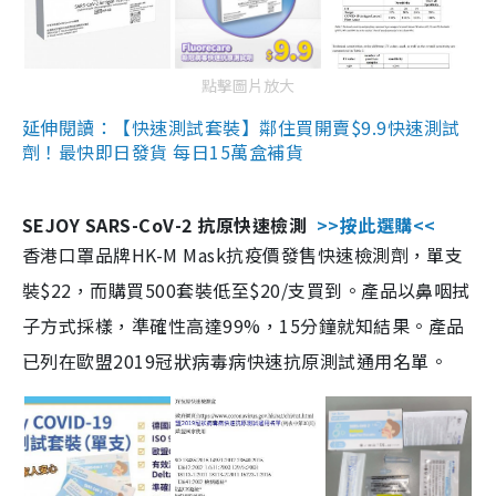
點擊圖片放大
延伸閱讀：【快速測試套裝】鄰住買開賣$9.9快速測試
劑！最快即日發貨 每日15萬盒補貨
SEJOY SARS-CoV-2 抗原快速檢測
>>按此選購<<
香港口罩品牌HK-M Mask抗疫價發售快速檢測劑，單支
裝$22，而購買500套裝低至$20/支買到。產品以鼻咽拭
子方式採樣，準確性高達99%，15分鐘就知結果。產品
已列在歐盟2019冠狀病毒病快速抗原測試通用名單。