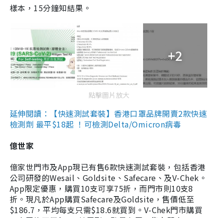
樣本，15分鐘知結果。
+2
點擊圖片放大
延伸閱讀：【快速測試套裝】香港口罩品牌開賣2款快速
檢測劑 最平$18起 ！可檢測Delta/Omicron病毒
億世家
億家世門市及App現已有售6款快速測試套裝，包括香港
公司研發的Wesail、Goldsite、Safecare、及V-Chek。
App限定優惠，購買10支可享75折，而門市則10支8
折。現凡於App購買Safecare及Goldsite，售價低至
$186.7，平均每支只需$18.6就買到。V-Chek門市購買