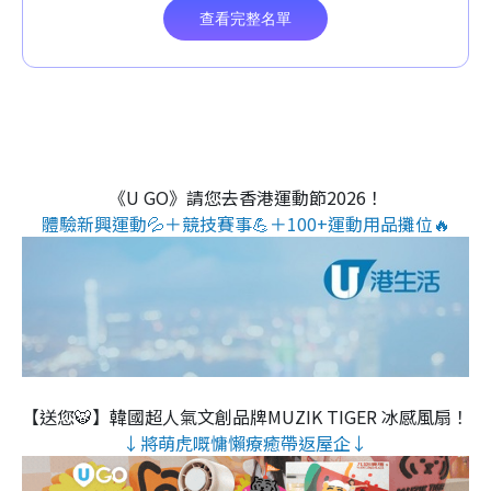
《U GO》請您去香港運動節2026！
體驗新興運動💦＋競技賽事💪＋100+運動用品攤位🔥
【送您🐯】韓國超人氣文創品牌MUZIK TIGER 冰感風扇！
↓將萌虎嘅慵懶療癒帶返屋企↓