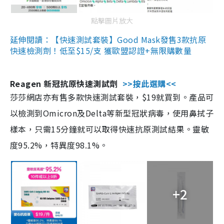
點擊圖片放大
延伸閱讀：【快速測試套裝】Good Mask發售3款抗原
快速檢測劑！低至$15/支 獲歐盟認證+無限購數量
Reagen 新冠抗原快速測試劑
>>按此選購<<
莎莎網店亦有售多款快速測試套裝，$19就買到。產品可
以檢測到Omicron及Delta等新型冠狀病毒，使用鼻拭子
樣本，只需15分鐘就可以取得快速抗原測試結果。靈敏
度95.2%，特異度98.1%。
+2