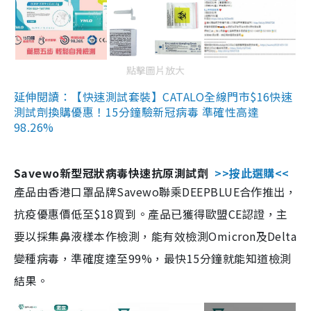
點擊圖片放大
延伸閱讀：【快速測試套裝】CATALO全線門市$16快速
測試劑換購優惠！15分鐘驗新冠病毒 準確性高達
98.26%
Savewo新型冠狀病毒快速抗原測試劑
>>按此選購<<
產品由香港口罩品牌Savewo聯乘DEEPBLUE合作推出，
抗疫優惠價低至$18買到。產品已獲得歐盟CE認證，主
要以採集鼻液樣本作檢測，能有效檢測Omicron及Delta
變種病毒，準確度達至99%，最快15分鐘就能知道檢測
結果。