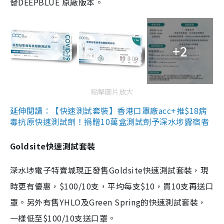
發DEEPBLUE 原廠版本。
+2
點擊圖片放大
延伸閱讀：【快速測試套裝】香港口罩廠acc+推$18病
毒抗原快速測試劑！捐贈10萬盒測試劑予深水埗露宿者
Goldsite快速測試套裝
深水埗電子特賣城現正發售Goldsite快速測試套裝，現
時更有優惠，$100/10支，平均每支$10，買10支再送口
罩。另外有售YHLO及Green Spring的快速測試套裝，
一樣低至$100/10支送口罩。