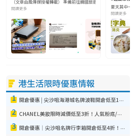
（文章由風傳媒授權轉載） 準備前往韓國旅遊的民眾，近期要特別留
夏天其中一種時
閱讀更多
閱讀更多
港生活限時優惠情報
1
開倉優惠 | 尖沙咀海港城名牌波鞋開倉低至1折！On鞋$899起／Joy&Peace鞋履$98起
2
CHANEL美妝限時減價低至3折！人氣粉底/唇膏/精華液低至$275！COCO香水都有平
3
開倉優惠｜尖沙咀名牌行李箱開倉低至4折！一連5日 American Tourister/ace./Hallmark $200起！