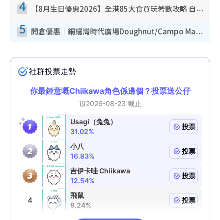
4
【8月生日優惠2026】全港85大食買玩著數攻略 自助餐/火鍋放題同行免費＋誠品/DONKI送現金券
5
開倉優惠｜銅鑼灣時代廣場Doughnut/Campo Marzio開倉低至1折！背囊、書包、手袋劈價$200起