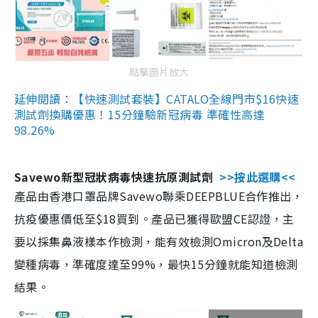
點擊圖片放大
延伸閱讀：【快速測試套裝】CATALO全線門市$16快速
測試劑換購優惠！15分鐘驗新冠病毒 準確性高達
98.26%
Savewo新型冠狀病毒快速抗原測試劑
>>按此選購<<
產品由香港口罩品牌Savewo聯乘DEEPBLUE合作推出，
抗疫優惠價低至$18買到。產品已獲得歐盟CE認證，主
要以採集鼻液樣本作檢測，能有效檢測Omicron及Delta
變種病毒，準確度達至99%，最快15分鐘就能知道檢測
結果。