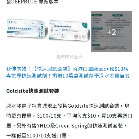
發DEEPBLUE 原廠版本。
+2
點擊圖片放大
延伸閱讀：【快速測試套裝】香港口罩廠acc+推$18病
毒抗原快速測試劑！捐贈10萬盒測試劑予深水埗露宿者
Goldsite快速測試套裝
深水埗電子特賣城現正發售Goldsite快速測試套裝，現
時更有優惠，$100/10支，平均每支$10，買10支再送口
罩。另外有售YHLO及Green Spring的快速測試套裝，
一樣低至$100/10支送口罩。