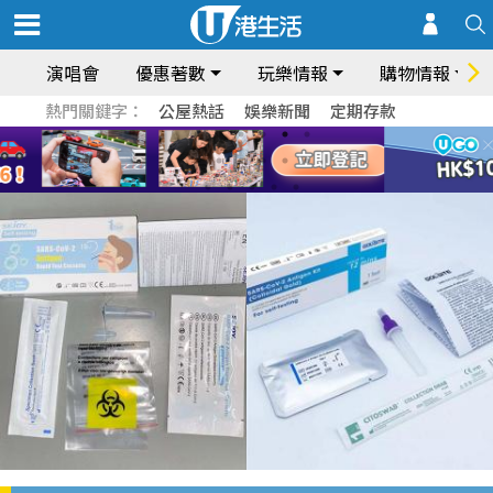
演唱會
優惠著數
玩樂情報
購物情報
熱門關鍵字：
公屋熱話
娛樂新聞
定期存款