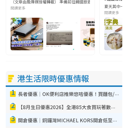
（文章由風傳媒授權轉載） 準備前往韓國旅遊的民眾，近期要特別留
夏天其中一種時
閱讀更多
閱讀更多
港生活限時優惠情報
1
長者優惠｜OK便利店推樂悠咭優惠！買麵包/牛奶/保健品拍卡即減
2
【8月生日優惠2026】全港85大食買玩著數攻略 自助餐/火鍋放題同行免費＋誠品/DONKI送現金券
3
開倉優惠｜銅鑼灣MICHAEL KORS開倉低至17折！直擊$500起買手袋/銀包/鞋款 必買經典Jet Set系列