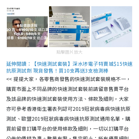
點擊圖片放大
延伸閱讀：【快速測試套裝】深水埗電子特賣城$15快速
抗原測試劑 現貨發售！買10支再送3支檢測棒
<< 提提大家，各零售商發售的快速測試套裝規格不一，
購買市面上不同品牌的快速測試套裝前請留意售賣平台
及該品牌的快速測試套裝使用方法、條款及細則，大家
亦可參考香港衞生署表列認可2019冠狀病毒病快速抗原
測試、歐盟2019冠狀病毒病快速抗原測試通用名單，購
買前留意訂購平台的使用條款及細則，一切以訂購平台
公佈的價錢為準。數量有限，售完即止；所有優惠細則