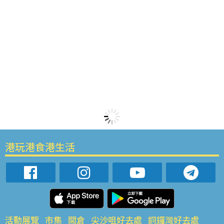
港玩港食港生活
活動展覽
市集
開倉
尖沙咀好去處
銅鑼灣好去處