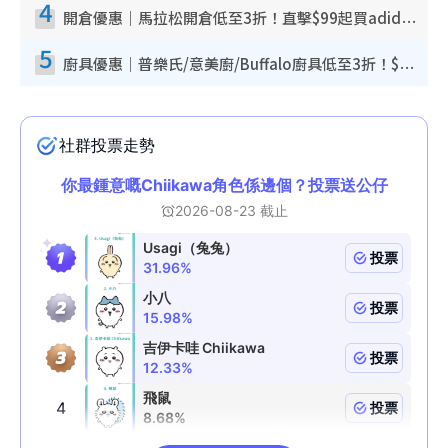
4
開倉優惠｜馬拉松開倉低至3折！直擊$99起買adidas／New Balance／Puma鞋款 STANLEY保溫杯劈價至$119起
5
廚具優惠｜普樂氏/意美廚/Buffalo廚具低至3折！$89起買煎鍋／炒鑊／個人鍋 同場小家電激減至$99起