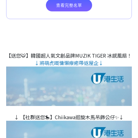
【送您🐯】韓國超人氣文創品牌MUZIK TIGER 冰感風扇！
↓將萌虎嘅慵懶療癒帶返屋企↓
↓ 【社群送您🎠】Chiikawa迴旋木⾺吊飾公仔✨↓