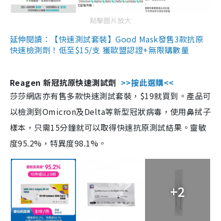
點擊圖片放大
延伸閱讀：【快速測試套裝】Good Mask發售3款抗原
快速檢測劑！低至$15/支 獲歐盟認證+無限購數量
Reagen 新冠抗原快速測試劑
>>按此選購<<
莎莎網店亦有售多款快速測試套裝，$19就買到。產品可
以檢測到Omicron及Delta等新型冠狀病毒，使用鼻拭子
樣本，只需15分鐘就可以取得快速抗原測試結果。靈敏
度95.2%，特異度98.1%。
+2