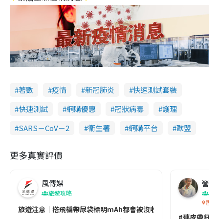
著數
疫情
新冠肺炎
快速測試套裝
快速測試
網購優惠
冠狀病毒
護理
SARS－CoV－2
衞生署
網購平台
歐盟
更多真實評價
風傳媒
營養教
旅遊攻略
生
香港
旅遊注意｜搭飛機帶尿袋標明mAh都會被沒收😱出發前切記檢查「1
#連皮帶籽都