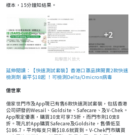
樣本，15分鐘知結果。
+2
點擊圖片放大
延伸閱讀：【快速測試套裝】香港口罩品牌開賣2款快速
檢測劑 最平$18起 ！可檢測Delta/Omicron病毒
億世家
億家世門市及App現已有售6款快速測試套裝，包括香港
公司研發的Wesail、Goldsite、Safecare、及V-Chek。
App限定優惠，購買10支可享75折，而門市則10支8
折。現凡於App購買Safecare及Goldsite，售價低至
$186.7，平均每支只需$18.6就買到。V-Chek門市購買