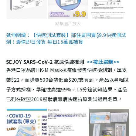
點擊圖片放大
延伸閱讀：【快速測試套裝】鄰住買開賣$9.9快速測試
劑！最快即日發貨 每日15萬盒補貨
SEJOY SARS-CoV-2 抗原快速檢測
>>按此選購<<
香港口罩品牌HK-M Mask抗疫價發售快速檢測劑，單支
裝$22，而購買500套裝低至$20/支買到。產品以鼻咽拭
子方式採樣，準確性高達99%，15分鐘就知結果。產品
已列在歐盟2019冠狀病毒病快速抗原測試通用名單。